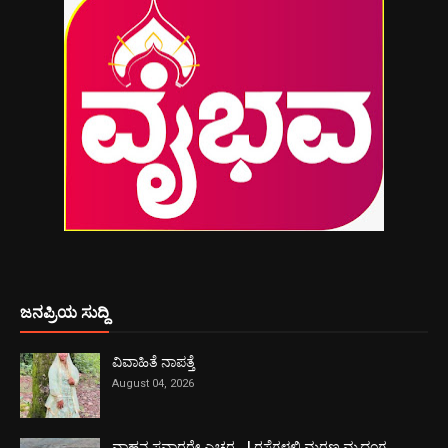
ಜನಪ್ರಿಯ ಸುದ್ದಿ
ವಿವಾಹಿತೆ ನಾಪತ್ತೆ
August 04, 2026
ವಾಹನ ಸವಾರರೇ ಎಚ್ಚರ...! ರಸ್ತೆಗಳಲ್ಲಿ ಮರಣ ಮೃದಂಗ