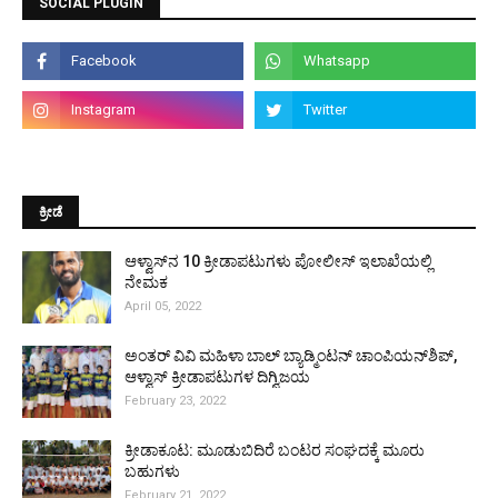
SOCIAL PLUGIN
ಕ್ರೀಡೆ
ಆಳ್ವಾಸ್‌ನ 10 ಕ್ರೀಡಾಪಟುಗಳು ಪೋಲೀಸ್ ಇಲಾಖೆಯಲ್ಲಿ
ನೇಮಕ
April 05, 2022
ಅಂತರ್ ವಿವಿ ಮಹಿಳಾ ಬಾಲ್ ಬ್ಯಾಡ್ಮಿಂಟನ್ ಚಾಂಪಿಯನ್‌ಶಿಪ್,
ಆಳ್ವಾಸ್ ಕ್ರೀಡಾಪಟುಗಳ ದಿಗ್ವಿಜಯ
February 23, 2022
ಕ್ರೀಡಾಕೂಟ: ಮೂಡುಬಿದಿರೆ ಬಂಟರ ಸಂಘದಕ್ಕೆ ಮೂರು
ಬಹುಗಳು
February 21, 2022