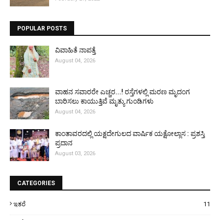
POPULAR POSTS
ವಿವಾಹಿತೆ ನಾಪತ್ತೆ
August 04, 2026
ವಾಹನ ಸವಾರರೇ ಎಚ್ಚರ...! ರಸ್ತೆಗಳಲ್ಲಿ ಮರಣ ಮೃದಂಗ
ಬಾರಿಸಲು ಕಾಯುತ್ತಿವೆ ಮೃತ್ಯು ಗುಂಡಿಗಳು
August 04, 2026
ಕಾಂತಾವರದಲ್ಲಿ ಯಕ್ಷದೇಗುಲದ ವಾರ್ಷಿಕ ಯಕ್ಷೋಲ್ಲಾಸ : ಪ್ರಶಸ್ತಿ
ಪ್ರದಾನ
August 03, 2026
CATEGORIES
ಇತರೆ
11