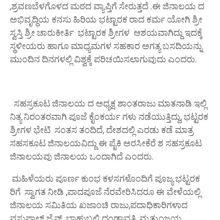
,ಶ್ರವಣಬೆಳಗೊಳದ ಮಠದ ವ್ಯಾಪ್ತಿಗೆ ಸೇರುತ್ತದೆ .ಈ ಜಿನಾಲಯ ದ
ಅಭಿವೃದ್ಧಿಯ ಕನಸು ಹಿರಿಯ ಭಟ್ಟಾರಕ ರಾದ ಕರ್ಮ ಯೋಗಿ ಶ್ರೀ
ಸ್ವಸ್ತಿ ಶ್ರೀ ಚಾರುಕೀರ್ತಿ ಭಟ್ಟಾರಕ ಶ್ರೀಗಳ ಆಶಯವಾಗಿದ್ದು ಇದಕ್ಕೆ
ಸ್ಥಳೀಯರು ಹಾಗೂ ಮಾಧ್ಯಮಗಳ ಸಹಕಾರ ಅಗತ್ಯ ಬಸದಿಯನ್ನು
ಮುಂದಿನ ದಿನಗಳಲ್ಲಿ ವಿಶ್ವಕ್ಕೆ ಪರಿಚಯಿಸಲಾಗುವುದು ಎಂದರು.
ಸಹಸ್ರಕೂಟ ಜಿನಾಲಯ ದ ಅಧ್ಯಕ್ಷ ಶಾಂತರಾಜು ಮಾತನಾಡಿ ಇಲ್ಲಿ
ನಿತ್ಯ ನಿರಂತರವಾಗಿ ಪೂಜೆ ಕೈಂಕರ್ಯ ಗಳು ನಡೆಯುತ್ತಿದ್ದು, ಭಟ್ಟರಕ
ಶ್ರೀಗಳ ಭೇಟಿ ಸಂತಸ ತಂದಿದೆ, ದೇಶದಲ್ಲಿ ಎರಡು ಕಡೆ ಮಾತ್ರ
ಸಹಸಕೂಟ ಜಿನಾಲಯವಿದ್ದು ಈ ಪೈಕಿ ಅರಸೀಕೆರೆ ಶ ಸಹಸ್ರಕೂಟ
ಜಿನಾಲಯವು ಜಿನಾಲಯ ಒಂದಾಗಿದೆ ಎಂದರು.
ಮಹಿಳೆಯರು ಪೂರ್ಣ ಕುಂಭ ಕಳಸಗಳೊಂದಿಗೆ ಪೂಜ್ಯ ಭಟ್ಟರಕ
ರಿಗೆ ಸ್ವಾಗತ ನೀಡಿ ,ಪಾದಪೂಜೆ ನೆರವೇರಿಸಿದರೂ ಈ ವೇಳೆಯಲ್ಲಿ
ಜಿನಾಲಯ ಸಮಿತಿಯ ಖಜಾಂಚಿ ರಾಜು,ಪದಾಧಿಕಾರಿಗಳಾದ
ವಸುಪಾಲ್ ಜೈನ್ ,ಬಾಹುಬಲಿ ದಂಡಾವತಿ, ಮೃತ್ಯುಂಜಯ,