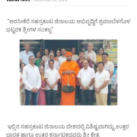
vaibhav news
-
December 26, 2024
"ಅರಸೀಕೆರೆ ಸಹಸ್ರಕೂಟ ಜಿನಾಲಯ ಅಭಿವೃದ್ಧಿಗೆ ಶ್ರವಣಬೆಳಗೊಳ
ಭಟ್ಟರಕ ಶ್ರೀಗಳ ಸಂಕಲ್ಪ"
ಇಲ್ಲಿನ ಸಹಸ್ರಕೂಟ ಜಿನಾಲಯ ದೇಶದಲ್ಲಿ ವಿಶಿಷ್ಟವಾಗಿದ್ದು ,ಉತ್ತರ
ಭಾರತ ಹಾಗೂ ಉತ್ತರ ಕರ್ನಾಟಕದವರು ಶ್ರೀ ಕ್ಷೇತ್ರ