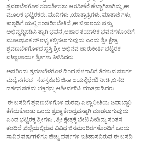
ಶ್ರವಣಬೆಳಗೊಳ ಸಂದರ್ಶಿಸಲು ಅರಸೀಕೆರೆ ಹೆಬ್ಬಾಗಿಲಾಗಿದ್ದು ,ಈ
ಮೂಲಕ ಭಟ್ಟರಕರು, ಮುನಿಗಳು ,ಯಾತ್ರಾತ್ರಿಗಳು, ಮಾತಾಜಿ ಗಳು,
ಕಾಲ್ನಡಿಗೆ ಯಲ್ಲಿ ಸಂಚರಿಸಬೇಕಿದೆ ,ಈ ಜಿನಾಲಯ ವನ್ನು
ಅಭಿವೃದ್ಧಿಪಡಿಸಿ ತ್ಯಾಗಿ ಭವನ ,ಆಹಾರ ತಯಾರಿಕ ಭವನಗಳೊಂದಿಗೆ
ಮೂಲಭೂತ ಸೌಲಭ್ಯ ಕಲ್ಪಿಸಲಾಗುವುದು ಎಂದು ಶ್ರೀ ಕ್ಷೇತ್ರ
ಶ್ರವಣಬೆಳಗೊಳದ ಸ್ವಸ್ತಿ ಶ್ರೀ ಅಭಿನವ ಚಾರುಕೀರ್ತಿ ಭಟ್ಟರಕ
ಪಟ್ಟಾಚಾರ್ಯ ಶ್ರೀಗಳು ತಿಳಿಸಿದರು.
ಅವರಿಂದು ಶ್ರವಣಬೆಳಗೊಳ ದಿಂದ ಬೆಳಗಾವಿಗೆ ತೆರಳುವ ಮಾರ್ಗ
ಮದ್ಯೆ ನಗರದ ಸಹಸ್ರಕೂಟ ಜಿನಾ ಲಯಕ್ಕೆಭೇಟಿ ನೀಡಿ ,ಬಸದಿ
ದರ್ಶನ ಪಡೆದು ಭಕ್ತರನ್ನು ಆಶೀರ್ವದಿಸಿ ಮಾತನಾಡಿದರು.
ಈ ಬಸದಿಗೆ ಶ್ರವಣಬೆಳಗೊಳ ಮಠವು ಎಲ್ಲಾ ರೀತಿಯ ಜವಾಬ್ದಾರಿ
ತೆಗೆದುಕೊಂಡು ಒಂದು ಶ್ರದ್ಧಾ ಕೇಂದ್ರವನ್ನಾಗಿ ಮಾಡಲಾಗುವುದು
ಎಂದ ಭಟ್ಟರಕ್ಕ ಶ್ರೀಗಳು , ಶ್ರೀ ಕ್ಷೇತ್ರಕ್ಕೆ ಭೇಟಿ ನೀಡಿದ್ದು ಸಂತಸ
ತಂದಿದೆ ,ಜಿಲ್ಲೆಯಲ್ಲಿರುವ ವಿವಿಧ ಜಿನಮಂದಿರಗಳೊಂದಿಗೆ ಒಂದು
ಸಾವಿರ ವರ್ಷಗಳಿಗೂ ಹೆಚ್ಚು ವರ್ಷಗಳ ಇತಿಹಾಸವಿರುವ ಈ ಬಸದಿ