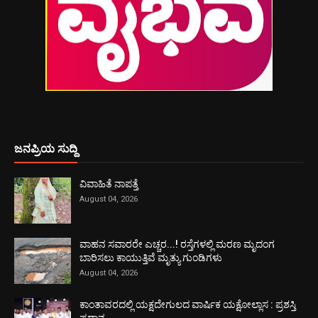
ಜನಪ್ರಿಯ ಸುದ್ದಿ
ವಿವಾಹಿತೆ ನಾಪತ್ತೆ
August 04, 2026
ವಾಹನ ಸವಾರರೇ ಎಚ್ಚರ...! ರಸ್ತೆಗಳಲ್ಲಿ ಮರಣ ಮೃದಂಗ
ಬಾರಿಸಲು ಕಾಯುತ್ತಿವೆ ಮೃತ್ಯು ಗುಂಡಿಗಳು
August 04, 2026
ಕಾಂತಾವರದಲ್ಲಿ ಯಕ್ಷದೇಗುಲದ ವಾರ್ಷಿಕ ಯಕ್ಷೋಲ್ಲಾಸ : ಪ್ರಶಸ್ತಿ