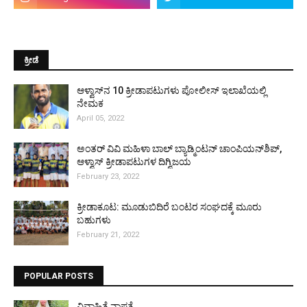
ಕ್ರೀಡೆ
ಆಳ್ವಾಸ್‌ನ 10 ಕ್ರೀಡಾಪಟುಗಳು ಪೋಲೀಸ್ ಇಲಾಖೆಯಲ್ಲಿ
ನೇಮಕ
April 05, 2022
ಅಂತರ್ ವಿವಿ ಮಹಿಳಾ ಬಾಲ್ ಬ್ಯಾಡ್ಮಿಂಟನ್ ಚಾಂಪಿಯನ್‌ಶಿಪ್,
ಆಳ್ವಾಸ್ ಕ್ರೀಡಾಪಟುಗಳ ದಿಗ್ವಿಜಯ
February 23, 2022
ಕ್ರೀಡಾಕೂಟ: ಮೂಡುಬಿದಿರೆ ಬಂಟರ ಸಂಘದಕ್ಕೆ ಮೂರು
ಬಹುಗಳು
February 21, 2022
POPULAR POSTS
ವಿವಾಹಿತೆ ನಾಪತ್ತೆ