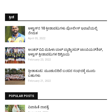
ಕ್ರೀಡೆ
ಆಳ್ವಾಸ್‌ನ 10 ಕ್ರೀಡಾಪಟುಗಳು ಪೋಲೀಸ್ ಇಲಾಖೆಯಲ್ಲಿ
ನೇಮಕ
April 05, 2022
ಅಂತರ್ ವಿವಿ ಮಹಿಳಾ ಬಾಲ್ ಬ್ಯಾಡ್ಮಿಂಟನ್ ಚಾಂಪಿಯನ್‌ಶಿಪ್,
ಆಳ್ವಾಸ್ ಕ್ರೀಡಾಪಟುಗಳ ದಿಗ್ವಿಜಯ
February 23, 2022
ಕ್ರೀಡಾಕೂಟ: ಮೂಡುಬಿದಿರೆ ಬಂಟರ ಸಂಘದಕ್ಕೆ ಮೂರು
ಬಹುಗಳು
February 21, 2022
POPULAR POSTS
ವಿವಾಹಿತೆ ನಾಪತ್ತೆ