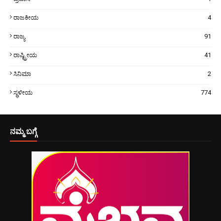
ರಾಜಕೀಯ
4
ರಾಜ್ಯ
91
ರಾಷ್ಟ್ರೀಯ
41
ಸಿನಿಮಾ
2
ಸ್ಥಳೀಯ
774
ನಮ್ಮ ಬಗ್ಗೆ