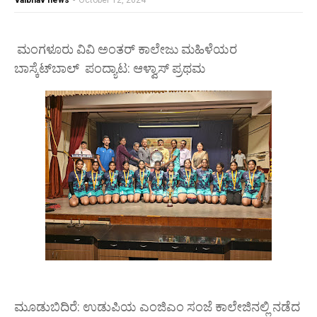
vaibhav news
-
October 12, 2024
ಮಂಗಳೂರು ವಿವಿ ಅಂತರ್ ಕಾಲೇಜು ಮಹಿಳೆಯರ
ಬಾಸ್ಕೆಟ್‌ಬಾಲ್ ಪಂದ್ಯಾಟ: ಆಳ್ವಾಸ್ ಪ್ರಥಮ
ಮೂಡುಬಿದಿರೆ: ಉಡುಪಿಯ ಎಂಜಿಎಂ ಸಂಜೆ ಕಾಲೇಜಿನಲ್ಲಿ ನಡೆದ