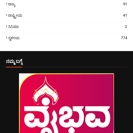
ರಾಜ್ಯ
91
ರಾಷ್ಟ್ರೀಯ
41
ಸಿನಿಮಾ
2
ಸ್ಥಳೀಯ
774
ನಮ್ಮ ಬಗ್ಗೆ