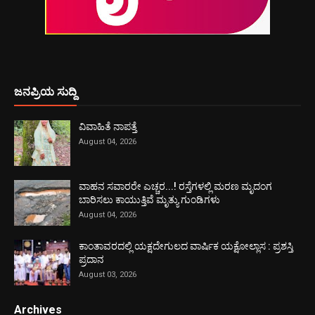
ಜನಪ್ರಿಯ ಸುದ್ದಿ
ವಿವಾಹಿತೆ ನಾಪತ್ತೆ
August 04, 2026
ವಾಹನ ಸವಾರರೇ ಎಚ್ಚರ...! ರಸ್ತೆಗಳಲ್ಲಿ ಮರಣ ಮೃದಂಗ
ಬಾರಿಸಲು ಕಾಯುತ್ತಿವೆ ಮೃತ್ಯು ಗುಂಡಿಗಳು
August 04, 2026
ಕಾಂತಾವರದಲ್ಲಿ ಯಕ್ಷದೇಗುಲದ ವಾರ್ಷಿಕ ಯಕ್ಷೋಲ್ಲಾಸ : ಪ್ರಶಸ್ತಿ
ಪ್ರದಾನ
August 03, 2026
Archives