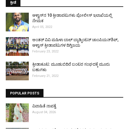
ಕ್ರೀಡೆ
ಆಳ್ವಾಸ್‌ನ 10 ಕ್ರೀಡಾಪಟುಗಳು ಪೋಲೀಸ್ ಇಲಾಖೆಯಲ್ಲಿ
ನೇಮಕ
April 05, 2022
ಅಂತರ್ ವಿವಿ ಮಹಿಳಾ ಬಾಲ್ ಬ್ಯಾಡ್ಮಿಂಟನ್ ಚಾಂಪಿಯನ್‌ಶಿಪ್,
ಆಳ್ವಾಸ್ ಕ್ರೀಡಾಪಟುಗಳ ದಿಗ್ವಿಜಯ
February 23, 2022
ಕ್ರೀಡಾಕೂಟ: ಮೂಡುಬಿದಿರೆ ಬಂಟರ ಸಂಘದಕ್ಕೆ ಮೂರು
ಬಹುಗಳು
February 21, 2022
POPULAR POSTS
ವಿವಾಹಿತೆ ನಾಪತ್ತೆ
August 04, 2026