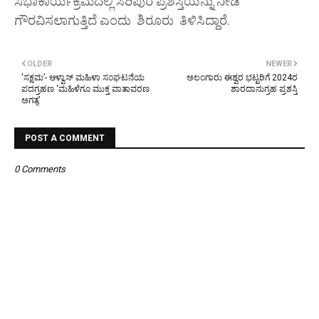
ಸಭಾಕಾರ್ಯಕ್ರಮದಲ್ಲಿ ಸಿರಿಪುರ ಪ್ರಶಸ್ತಿಯನ್ನು ನೀಡಿ
ಗೌರವಿಸಲಾಗುತ್ತಿದೆ ಎಂದು ಶಿರೂರು ತಿಳಿಸಿದ್ದಾರೆ.
OLDER
NEWER
'ಸಕ್ಷಮ’- ಆಳ್ವಾಸ್ ಮಹಿಳಾ ಸಂಘಟನೆಯ
ಅಲಂಗಾರು ಈಶ್ವರ ಭಟ್ಟರಿಗೆ 2024ರ
ಪದಗ್ರಹಣ ‘ಮಹಿಳೆಗೂ ಮುಕ್ತ ವಾತಾವರಣ
ಶಾರದಾನುಗ್ರಹ ಪ್ರಶಸ್ತಿ
ಅಗತ್ಯ’
POST A COMMENT
0 Comments