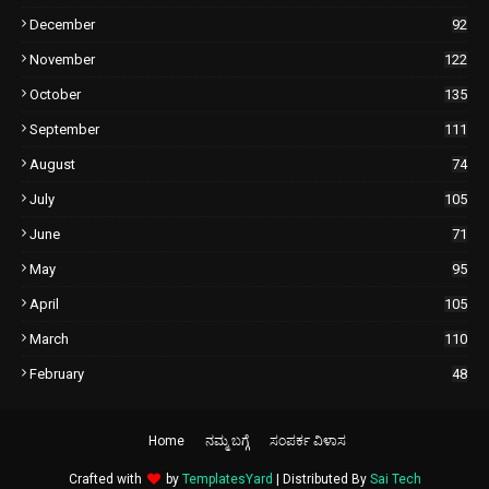
December
92
November
122
October
135
September
111
August
74
July
105
June
71
May
95
April
105
March
110
February
48
Home
ನಮ್ಮ ಬಗ್ಗೆ
ಸಂಪರ್ಕ ವಿಳಾಸ
Crafted with
by
TemplatesYard
| Distributed By
Sai Tech