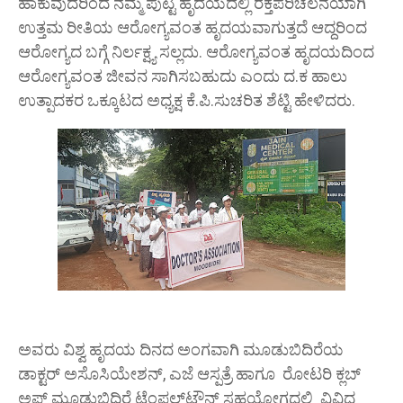
ಹಾಕುವುದರಿಂದ ನಮ್ಮ ಪುಟ್ಟ ಹೃದಯದಲ್ಲಿ ರಕ್ತಪರಿಚಲನೆಯಾಗಿ
ಉತ್ತಮ ರೀತಿಯ ಆರೋಗ್ಯವಂತ ಹೃದಯವಾಗುತ್ತದೆ ಆದ್ದರಿಂದ
ಆರೋಗ್ಯದ ಬಗ್ಗೆ ನಿರ್ಲಕ್ಷ್ಯ ಸಲ್ಲದು. ಆರೋಗ್ಯವಂತ ಹೃದಯದಿಂದ
ಆರೋಗ್ಯವಂತ ಜೀವನ ಸಾಗಿಸಬಹುದು ಎಂದು ದ.ಕ ಹಾಲು
ಉತ್ಪಾದಕರ ಒಕ್ಕೂಟದ ಅಧ್ಯಕ್ಷ ಕೆ.ಪಿ.ಸುಚರಿತ ಶೆಟ್ಟಿ ಹೇಳಿದರು.
ಅವರು ವಿಶ್ವ ಹೃದಯ ದಿನದ ಅಂಗವಾಗಿ ಮೂಡುಬಿದಿರೆಯ
ಡಾಕ್ಟರ್ ಅಸೊಸಿಯೇಶನ್, ಎಜೆ ಆಸ್ಪತ್ರೆ ಹಾಗೂ ರೋಟರಿ ಕ್ಲಬ್
ಅಫ್ ಮೂಡುಬಿದಿರೆ ಟೆಂಪಲ್‌ಟೌನ್ ಸಹಯೋಗದಲ್ಲಿ ವಿವಿಧ