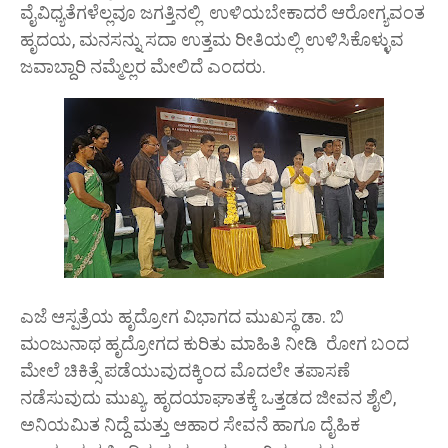
ವೈವಿಧ್ಯತೆಗಳೆಲ್ಲವೂ ಜಗತ್ತಿನಲ್ಲಿ ಉಳಿಯಬೇಕಾದರೆ ಆರೋಗ್ಯವಂತ
ಹೃದಯ, ಮನಸನ್ನು ಸದಾ ಉತ್ತಮ ರೀತಿಯಲ್ಲಿ ಉಳಿಸಿಕೊಳ್ಳುವ
ಜವಾಬ್ದಾರಿ ನಮ್ಮೆಲ್ಲರ ಮೇಲಿದೆ ಎಂದರು.
ಎಜೆ ಆಸ್ಪತ್ರೆಯ ಹೃದ್ರೋಗ ವಿಭಾಗದ ಮುಖಸ್ಥ ಡಾ. ಬಿ
ಮಂಜುನಾಥ ಹೃದ್ರೋಗದ ಕುರಿತು ಮಾಹಿತಿ ನೀಡಿ ರೋಗ ಬಂದ
ಮೇಲೆ ಚಿಕಿತ್ಸೆ ಪಡೆಯುವುದಕ್ಕಿಂದ ಮೊದಲೇ ತಪಾಸಣೆ
ನಡೆಸುವುದು ಮುಖ್ಯ. ಹೃದಯಾಘಾತಕ್ಕೆ ಒತ್ತಡದ ಜೀವನ ಶೈಲಿ,
ಅನಿಯಮಿತ ನಿದ್ದೆ ಮತ್ತು ಆಹಾರ ಸೇವನೆ ಹಾಗೂ ದೈಹಿಕ