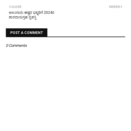
OLDER
NEWER
ಅಲಂಗಾರು ಈಶ್ವರ ಭಟ್ಟರಿಗೆ 2024ರ
ಶಾರದಾನುಗ್ರಹ ಪ್ರಶಸ್ತಿ
POST A COMMENT
0 Comments