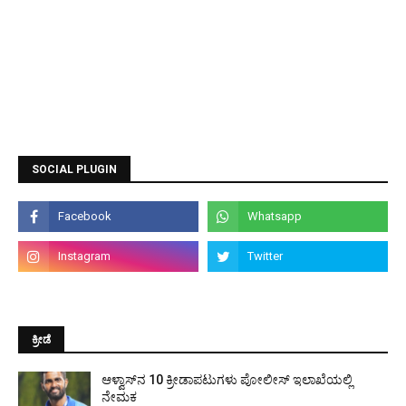
SOCIAL PLUGIN
ಕ್ರೀಡೆ
ಆಳ್ವಾಸ್‌ನ 10 ಕ್ರೀಡಾಪಟುಗಳು ಪೋಲೀಸ್ ಇಲಾಖೆಯಲ್ಲಿ
ನೇಮಕ