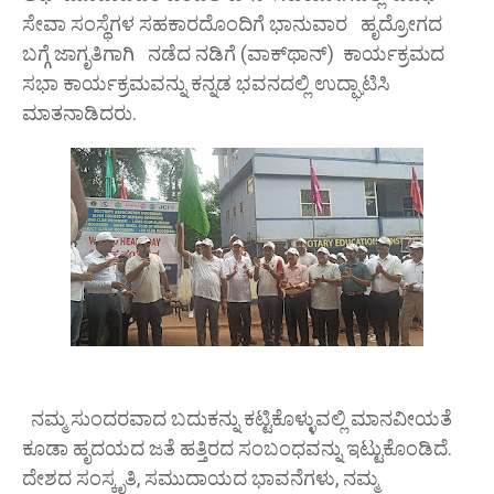
ಸೇವಾ ಸಂಸ್ಥೆಗಳ ಸಹಕಾರದೊಂದಿಗೆ ಭಾನುವಾರ ಹೃದ್ರೋಗದ
ಬಗ್ಗೆ ಜಾಗೃತಿಗಾಗಿ ನಡೆದ ನಡಿಗೆ (ವಾಕ್‌ಥಾನ್) ಕಾರ್ಯಕ್ರಮದ
ಸಭಾ ಕಾರ್ಯಕ್ರಮವನ್ನು ಕನ್ನಡ ಭವನದಲ್ಲಿ ಉದ್ಘಾಟಿಸಿ
ಮಾತನಾಡಿದರು.
ನಮ್ಮ ಸುಂದರವಾದ ಬದುಕನ್ನು ಕಟ್ಟಿಕೊಳ್ಳುವಲ್ಲಿ ಮಾನವೀಯತೆ
ಕೂಡಾ ಹೃದಯದ ಜತೆ ಹತ್ತಿರದ ಸಂಬಂಧವನ್ನು ಇಟ್ಟುಕೊಂಡಿದೆ.
ದೇಶದ ಸಂಸ್ಕೃತಿ, ಸಮುದಾಯದ ಭಾವನೆಗಳು, ನಮ್ಮ