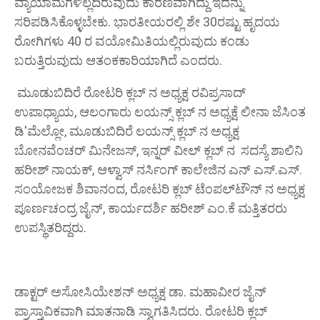
ವ್ಯಾಯಾಮಗಳಿಲ್ಲದಿರುವುದು ಕಾರಣವಾಗಿದ್ದು ಇದನ್ನು
ಸರಿಪಡಿಸಿಕೊಳ್ಳಬೇಕು. ಭಾರತೀಯರಲ್ಲಿ ಶೇ 30ರಷ್ಟು ಹೃದಯ
ರೋಗಿಗಳು 40 ರ ವಯೋಮಿತಿಯಲ್ಲಿರುವುದು ಕಂಡು
ಬರುತ್ತಿರುವುದು ಆತಂಕಕಾರಿಯಾಗಿದೆ ಎಂದರು.
ಮೂಡುಬಿದಿರೆ ರೋಟರಿ ಕ್ಲಬ್ ನ ಅಧ್ಯಕ್ಷ ರವಿಪ್ರಸಾದ್
ಉಪಾಧ್ಯಾಯ, ಆಲಂಗಾರು ಲಯನ್ಸ್ ಕ್ಲಬ್ ನ ಅಧ್ಯಕ್ಷೆ ಲೀನಾ ಜೆಸಿಂತ
ಡಿ'ಮೆಲ್ಲೋ, ಮೂಡುಬಿದಿರೆ ಲಯನ್ಸ್ ಕ್ಲಬ್ ನ ಅಧ್ಯಕ್ಷ
ಬೋನವೆಂಚರ್ ಮಿನೇಜಸ್, ಇನ್ನರ್ ವೀಲ್ ಕ್ಲಬ್ ನ ಸದಸ್ಯೆ ಶಾಲಿನಿ
ಹರೀಶ್ ನಾಯಕ್, ಆಳ್ವಾಸ್ ನರ್ಸಿಂಗ್ ಕಾಲೇಜಿನ ಎನ್ ಎಸ್.ಎಸ್.
ಸಂಯೋಜಕ ಶಿವಾನಂದ, ರೋಟರಿ ಕ್ಲಬ್ ಟೆಂಪಲ್‌ಟೌನ್ ನ ಅಧ್ಯಕ್ಷ
ಪೂರ್ಣಚಂದ್ರ ಜೈನ್, ಕಾರ್ಯದರ್ಶಿ ಹರೀಶ್ ಎಂ.ಕೆ ಮತ್ತಿತರರು
ಉಪಸ್ಥಿತರಿದ್ದರು.
ಡಾಕ್ಟರ್ ಅಸೋಸಿಯೇಶನ್ ಅಧ್ಯಕ್ಷ ಡಾ. ಮಹಾವೀರ ಜೈನ್
ಪ್ರಾಸ್ತಾವಿಕವಾಗಿ ಮಾತನಾಡಿ ಸ್ವಾಗತಿಸಿದರು. ರೋಟರಿ ಕ್ಲಬ್