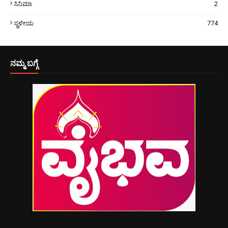
ಸಿನಿಮಾ
2
ಸ್ಥಳೀಯ
774
ನಮ್ಮ ಬಗ್ಗೆ