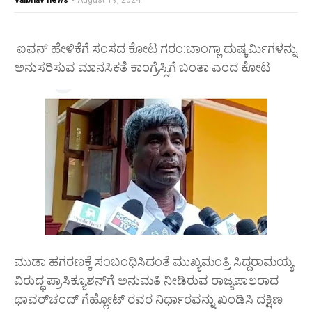
vaibhav news
-
August 19, 2024
ಐವನ್ ಹೇಳಿಕೆಗೆ ಸಂಸದ ಕೋಟ ಗರಂ:ಬಾಂಗ್ಲಾ ದುಷ್ಕರ್ಮಿಗಳನ್ನು
ಅನುಸರಿಸುವ ಮಾನಸಿಕತೆ ಕಾಂಗ್ರೆಸ್ಸಿಗೆ ಬಂತಾ ಎಂದ ಕೋಟ
ಮುಡಾ ಹಗರಣಕ್ಕೆ ಸಂಬಂಧಿಸಿದಂತೆ ಮುಖ್ಯಮಂತ್ರಿ ಸಿದ್ದರಾಮಯ್ಯ
ವಿರುದ್ಧ ಪ್ರಾಸಿಕ್ಯೂಶನ್‌ಗೆ ಅನುಮತಿ ನೀಡಿರುವ ರಾಜ್ಯಪಾಲರಾದ
ಥಾವರ್‌ಚಂದ್ ಗೆಹ್ಲೋಟ್ ರವರ ನಿರ್ಧಾರವನ್ನು ಖಂಡಿಸಿ ದಕ್ಷಿಣ