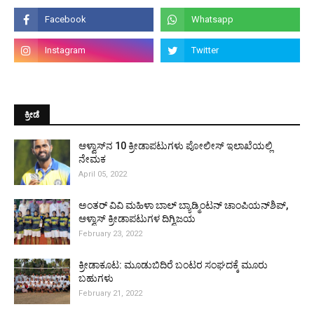
ಕ್ರೀಡೆ
ಆಳ್ವಾಸ್‌ನ 10 ಕ್ರೀಡಾಪಟುಗಳು ಪೋಲೀಸ್ ಇಲಾಖೆಯಲ್ಲಿ
ನೇಮಕ
April 05, 2022
ಅಂತರ್ ವಿವಿ ಮಹಿಳಾ ಬಾಲ್ ಬ್ಯಾಡ್ಮಿಂಟನ್ ಚಾಂಪಿಯನ್‌ಶಿಪ್,
ಆಳ್ವಾಸ್ ಕ್ರೀಡಾಪಟುಗಳ ದಿಗ್ವಿಜಯ
February 23, 2022
ಕ್ರೀಡಾಕೂಟ: ಮೂಡುಬಿದಿರೆ ಬಂಟರ ಸಂಘದಕ್ಕೆ ಮೂರು
ಬಹುಗಳು
February 21, 2022