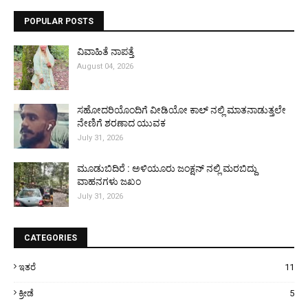
POPULAR POSTS
ವಿವಾಹಿತೆ ನಾಪತ್ತೆ
August 04, 2026
ಸಹೋದರಿಯೊಂದಿಗೆ ವೀಡಿಯೋ ಕಾಲ್ ನಲ್ಲಿ ಮಾತನಾಡುತ್ತಲೇ
ನೇಣಿಗೆ ಶರಣಾದ ಯುವಕ
July 31, 2026
ಮೂಡುಬಿದಿರೆ : ಅಳಿಯೂರು ಜಂಕ್ಷನ್ ನಲ್ಲಿ ಮರಬಿದ್ದು
ವಾಹನಗಳು ಜಖಂ
July 31, 2026
CATEGORIES
ಇತರೆ
11
ಕ್ರೀಡೆ
5