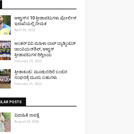
ಆಳ್ವಾಸ್‌ನ 10 ಕ್ರೀಡಾಪಟುಗಳು ಪೋಲೀಸ್
ಇಲಾಖೆಯಲ್ಲಿ ನೇಮಕ
April 05, 2022
ಅಂತರ್ ವಿವಿ ಮಹಿಳಾ ಬಾಲ್ ಬ್ಯಾಡ್ಮಿಂಟನ್
ಚಾಂಪಿಯನ್‌ಶಿಪ್, ಆಳ್ವಾಸ್
ಕ್ರೀಡಾಪಟುಗಳ ದಿಗ್ವಿಜಯ
February 23, 2022
ಕ್ರೀಡಾಕೂಟ: ಮೂಡುಬಿದಿರೆ ಬಂಟರ
ಸಂಘದಕ್ಕೆ ಮೂರು ಬಹುಗಳು
February 21, 2022
ULAR POSTS
ವಿವಾಹಿತೆ ನಾಪತ್ತೆ
August 04, 2026