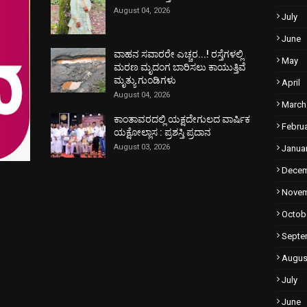
August 04, 2026
July
June
ವಾಹನ ಸವಾರರೇ ಎಚ್ಚರ...! ರಸ್ತೆಗಳಲ್ಲಿ
May
ಮರಣ ಮೃದಂಗ ಬಾರಿಸಲು ಕಾಯುತ್ತಿವೆ
ಮೃತ್ಯು ಗುಂಡಿಗಳು
April
August 04, 2026
March
ಕಾಂತಾವರದಲ್ಲಿ ಯಕ್ಷದೇಗುಲದ ವಾರ್ಷಿಕ
Febru
ಯಕ್ಷೋಲ್ಲಾಸ : ಪ್ರಶಸ್ತಿ ಪ್ರದಾನ
August 03, 2026
Janua
Dece
Nove
Octob
Septe
Augus
July
June