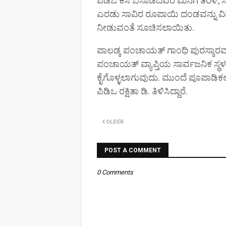
ಪಿಡಿಒ ಕಸ ಬಿಸಾಡಿದವರ ಮನೆಗೆ ತೆರಳಿ, ಸದ್
ಎರಡು ಸಾವಿರ ರೂಪಾಯಿ ದಂಡವನ್ನು ವಿಧ
ನೀಡುವಂತೆ ಸೂಚಿಸಲಾಯಿತು.
ಪಾಲಡ್ಕ ಪಂಚಾಯತ್ ಗಾಂಧಿ ಪುರಸ್ಕಾರವನ್ನು ಪ
ಪಂಚಾಯತ್ ವ್ಯಾಪ್ತಿಯ ಸಾರ್ವಜನಿಕ ಸ್ಥಳ,
ಕೈಗೊಳ್ಳಲಾಗುವುದು. ಮುಂದೆ ಪೂಪಾಡಿಕಲ್
ಪಿಡಿಒ ರಕ್ಷಿತಾ ಡಿ. ತಿಳಿಸಿದ್ದಾರೆ.
OLDER
POST A COMMENT
0 Comments