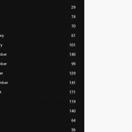
29
74
70
ary
61
ry
101
mber
140
mber
99
er
129
mber
141
t
171
119
140
64
56