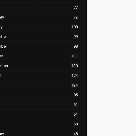
77
ary
72
ry
108
mber
99
mber
98
er
131
mber
130
t
174
124
85
61
61
68
ary
48