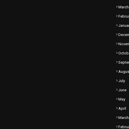
March
Febru
Janua
Dece
Nove
Octob
Septe
Augus
July
June
May
April
March
Febru