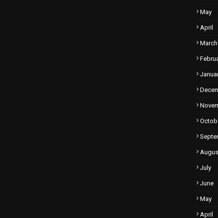
May
April
March
Febru
Janua
Dece
Nove
Octob
Septe
Augus
July
June
May
April