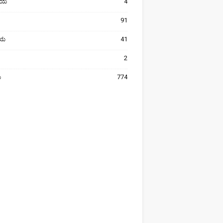
ೀಯ
4
91
ರೀಯ
41
2
ಯ
774