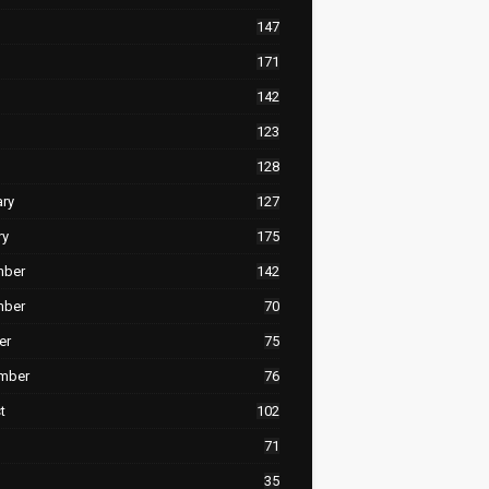
147
171
142
123
128
ary
127
ry
175
mber
142
mber
70
er
75
mber
76
t
102
71
35