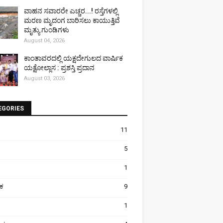
ವಾಹನ ಸವಾರರೇ ಎಚ್ಚರ...! ರಸ್ತೆಗಳಲ್ಲಿ
ಮರಣ ಮೃದಂಗ ಬಾರಿಸಲು ಕಾಯುತ್ತಿವೆ
ಮೃತ್ಯು ಗುಂಡಿಗಳು
August 04, 2026
ಕಾಂತಾವರದಲ್ಲಿ ಯಕ್ಷದೇಗುಲದ ವಾರ್ಷಿಕ
ಯಕ್ಷೋಲ್ಲಾಸ : ಪ್ರಶಸ್ತಿ ಪ್ರದಾನ
August 03, 2026
EGORIES
11
5
1
ಿಕ
9
1