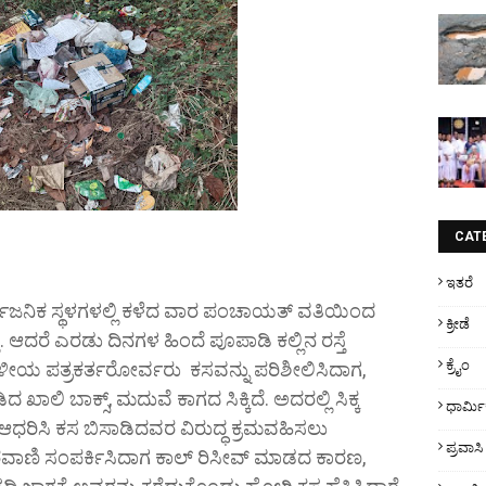
CAT
ಇತರೆ
ವಜನಿಕ ಸ್ಥಳಗಳಲ್ಲಿ ಕಳೆದ ವಾರ ಪಂಚಾಯತ್ ವತಿಯಿಂದ
ಕ್ರೀಡೆ
ು. ಆದರೆ ಎರಡು ದಿನಗಳ ಹಿಂದೆ ಪೂಪಾಡಿ ಕಲ್ಲಿನ ರಸ್ತೆ
ಕ್ರೈಂ
ಸ್ಥಳೀಯ ಪತ್ರಕರ್ತರೋರ್ವರು ಕಸವನ್ನು ಪರಿಶೀಲಿಸಿದಾಗ,
 ಖಾಲಿ ಬಾಕ್ಸ್, ಮದುವೆ ಕಾಗದ ಸಿಕ್ಕಿದೆ. ಅದರಲ್ಲಿ ಸಿಕ್ಕ
ಧಾರ್ಮ
 ಆಧರಿಸಿ ಕಸ ಬಿಸಾಡಿದವರ ವಿರುದ್ಧ ಕ್ರಮವಹಿಸಲು
ಪ್ರವಾಸಿ
ಾಣಿ ಸಂಪರ್ಕಿಸಿದಾಗ ಕಾಲ್ ರಿಸೀವ್ ಮಾಡದ ಕಾರಣ,