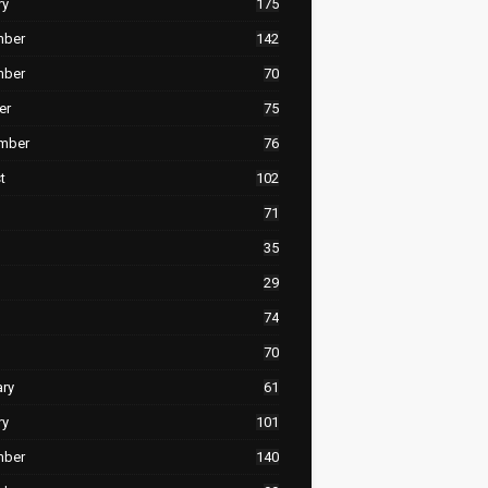
ry
175
mber
142
mber
70
er
75
mber
76
t
102
71
35
29
74
70
ary
61
ry
101
mber
140