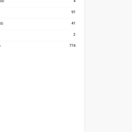
ೀಯ
4
91
ರೀಯ
41
2
ಯ
774