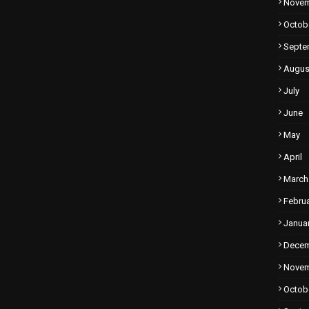
Nove
Octob
Septe
Augus
July
June
May
April
March
Febru
Janua
Dece
Nove
Octob