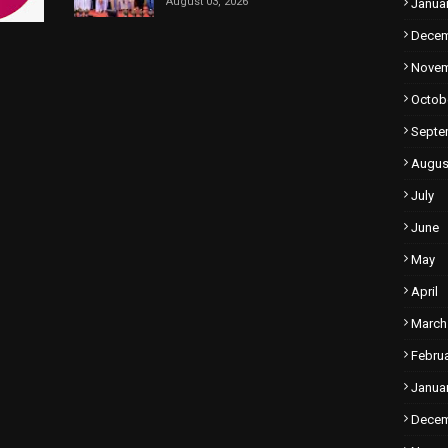
August 03, 2026
Janua
Dece
Nove
Octob
Septe
Augus
July
June
May
April
March
Febru
Janua
Dece