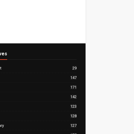
ves
t
29
147
171
142
123
128
ary
127