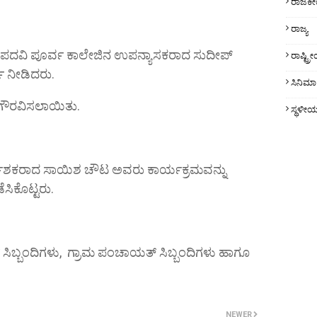
ರಾಜಕ
ರಾಜ್ಯ
ಳ ಪದವಿ ಪೂರ್ವ ಕಾಲೇಜಿನ ಉಪನ್ಯಾಸಕರಾದ ಸುದೀಪ್
ರಾಷ್ಟ್
ು ನೀಡಿದರು.
ಸಿನಿಮಾ
ಿ ಗೌರವಿಸಲಾಯಿತು.
ಸ್ಥಳೀ
ಕರಾದ ಸಾಯಿಶ ಚೌಟ ಅವರು ಕಾರ್ಯಕ್ರಮವನ್ನು‌
ೆಸಿಕೊಟ್ಟರು.
ಿಬ್ಬಂದಿಗಳು, ಗ್ರಾಮ‌ ಪಂಚಾಯತ್ ಸಿಬ್ಬಂದಿಗಳು ಹಾಗೂ
NEWER