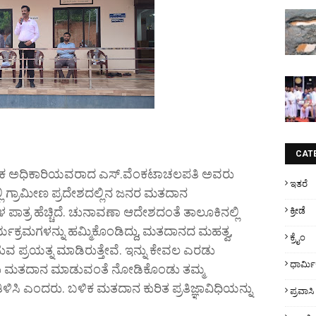
CAT
ಕ ಅಧಿಕಾರಿಯವರಾದ ಎಸ್.‌ವೆಂಕಟಾಚಲಪತಿ ಅವರು
ಇತರೆ
 ಗ್ರಾಮೀಣ ಪ್ರದೇಶದಲ್ಲಿನ ಜನರ ಮತದಾನ
ಳ ಪಾತ್ರ ಹೆಚ್ಚಿದೆ. ಚುನಾವಣಾ ಆದೇಶದಂತೆ ತಾಲೂಕಿನಲ್ಲಿ
ಕ್ರೀಡೆ
್ಯಕ್ರಮಗಳನ್ನು ಹಮ್ಮಿಕೊಂಡಿದ್ದು, ಮತದಾನದ ಮಹತ್ವ,
ಕ್ರೈಂ
ಸುವ ಪ್ರಯತ್ನ ಮಾಡಿರುತ್ತೇವೆ. ಇನ್ನು ಕೇವಲ ಎರಡು
ಧಾರ್ಮ
ನ ಜನರು ಮತದಾನ ಮಾಡುವಂತೆ ನೋಡಿಕೊಂಡು ತಮ್ಮ
ಿಸಿ ಎಂದರು.‌ ಬಳಿಕ ಮತದಾನ ಕುರಿತ ಪ್ರತಿಜ್ಞಾವಿಧಿಯನ್ನು
ಪ್ರವಾಸಿ