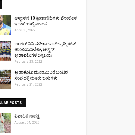
ಆಳ್ವಾಸ್‌ನ 10 ಕ್ರೀಡಾಪಟುಗಳು ಪೋಲೀಸ್
ಇಲಾಖೆಯಲ್ಲಿ ನೇಮಕ
April 05, 2022
ಅಂತರ್ ವಿವಿ ಮಹಿಳಾ ಬಾಲ್ ಬ್ಯಾಡ್ಮಿಂಟನ್
ಚಾಂಪಿಯನ್‌ಶಿಪ್, ಆಳ್ವಾಸ್
ಕ್ರೀಡಾಪಟುಗಳ ದಿಗ್ವಿಜಯ
February 23, 2022
ಕ್ರೀಡಾಕೂಟ: ಮೂಡುಬಿದಿರೆ ಬಂಟರ
ಸಂಘದಕ್ಕೆ ಮೂರು ಬಹುಗಳು
February 21, 2022
ULAR POSTS
ವಿವಾಹಿತೆ ನಾಪತ್ತೆ
August 04, 2026