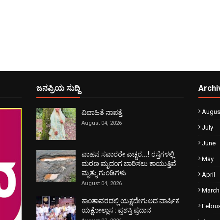
ಜನಪ್ರಿಯ ಸುದ್ದಿ
Archi
Augus
ವಿವಾಹಿತೆ ನಾಪತ್ತೆ
August 04, 2026
July
June
ವಾಹನ ಸವಾರರೇ ಎಚ್ಚರ...! ರಸ್ತೆಗಳಲ್ಲಿ
May
ಮರಣ ಮೃದಂಗ ಬಾರಿಸಲು ಕಾಯುತ್ತಿವೆ
ಮೃತ್ಯು ಗುಂಡಿಗಳು
April
August 04, 2026
March
ಕಾಂತಾವರದಲ್ಲಿ ಯಕ್ಷದೇಗುಲದ ವಾರ್ಷಿಕ
Febru
ಯಕ್ಷೋಲ್ಲಾಸ : ಪ್ರಶಸ್ತಿ ಪ್ರದಾನ