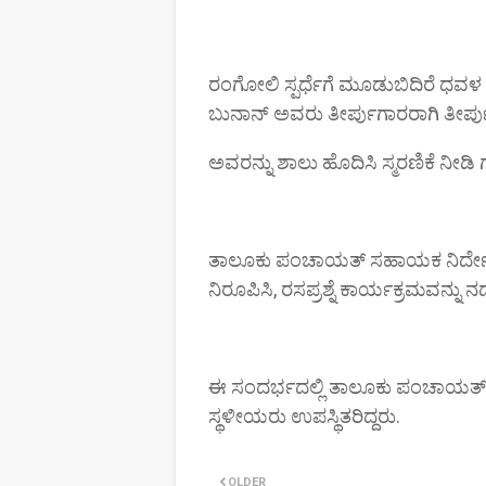
ರಂಗೋಲಿ ಸ್ಪರ್ಧೆಗೆ ಮೂಡುಬಿದಿರೆ ಧವ
ಬುನಾನ್ ಅವರು ತೀರ್ಪುಗಾರರಾಗಿ ತೀರ್ಪ
ಅವರನ್ನು ಶಾಲು ಹೊದಿಸಿ ಸ್ಮರಣಿಕೆ ನೀಡ
ತಾಲೂಕು ಪಂಚಾಯತ್ ಸಹಾಯಕ ನಿರ್ದೇಶ
ನಿರೂಪಿಸಿ, ರಸಪ್ರಶ್ನೆ ಕಾರ್ಯಕ್ರಮವನ್ನು ನಡ
ಈ ಸಂದರ್ಭದಲ್ಲಿ ತಾಲೂಕು ಪಂಚಾಯತ್ ಸ
ಸ್ಥಳೀಯರು ಉಪಸ್ಥಿತರಿದ್ದರು.
OLDER