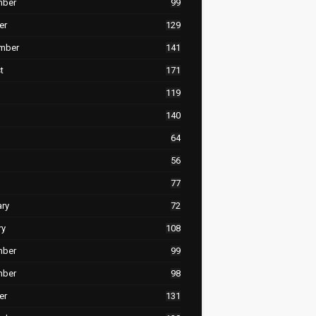
mber
99
er
129
mber
141
t
171
119
140
64
56
77
ary
72
ry
108
mber
99
mber
98
er
131