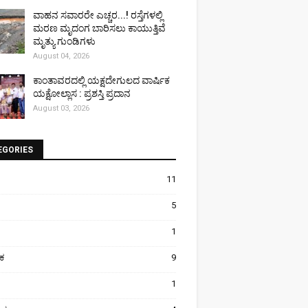
ವಾಹನ ಸವಾರರೇ ಎಚ್ಚರ...! ರಸ್ತೆಗಳಲ್ಲಿ
ಮರಣ ಮೃದಂಗ ಬಾರಿಸಲು ಕಾಯುತ್ತಿವೆ
ಮೃತ್ಯು ಗುಂಡಿಗಳು
August 04, 2026
ಕಾಂತಾವರದಲ್ಲಿ ಯಕ್ಷದೇಗುಲದ ವಾರ್ಷಿಕ
ಯಕ್ಷೋಲ್ಲಾಸ : ಪ್ರಶಸ್ತಿ ಪ್ರದಾನ
August 03, 2026
EGORIES
11
5
1
ಿಕ
9
1