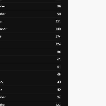
mber
99
mber
98
er
131
mber
130
t
174
124
85
61
61
68
ary
48
ry
80
mber
92
mber
122