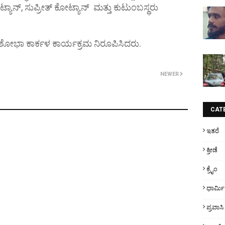
್ಯಾನ್, ಸುಪ್ರೀತ್ ಕೋಟ್ಯಾನ್ ಮತ್ತು ಕುಟುಂಬಸ್ಥರು
ತಿ ಶೋಭಾ ಕಾರ್ಕಳ ಕಾರ್ಯಕ್ರಮ ನಿರೂಪಿಸಿದರು.
NEWER
CAT
ಇತರೆ
ಕ್ರೀಡೆ
ಕ್ರೈಂ
ಧಾರ್ಮ
ಪ್ರವಾಸಿ