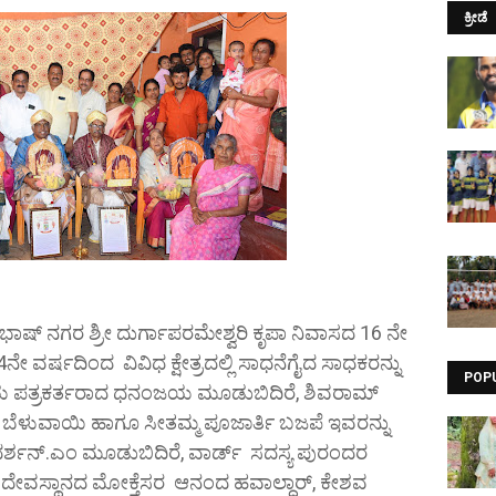
ಕ್ರೀಡೆ
ಭಾಷ್ ನಗರ ಶ್ರೀ ದುರ್ಗಾಪರಮೇಶ್ವರಿ ಕೃಪಾ ನಿವಾಸದ 16 ನೇ
ವರ್ಷದಿಂದ ವಿವಿಧ ಕ್ಷೇತ್ರದಲ್ಲಿ ಸಾಧನೆಗೈದ ಸಾಧಕರನ್ನು
POP
ರಿಯ ಪತ್ರಕರ್ತರಾದ ಧನಂಜಯ ಮೂಡುಬಿದಿರೆ, ಶಿವರಾಮ್
ಬೆಳುವಾಯಿ ಹಾಗೂ ಸೀತಮ್ಮ ಪೂಜಾರ್ತಿ ಬಜಪೆ ಇವರನ್ನು
 ಸುದರ್ಶನ್.ಎಂ ಮೂಡುಬಿದಿರೆ, ವಾರ್ಡ್ ಸದಸ್ಯ ಪುರಂದರ
ದೇವಸ್ಥಾನದ ಮೋಕ್ತೆಸರ ಆನಂದ ಹವಾಲ್ದಾರ್, ಕೇಶವ