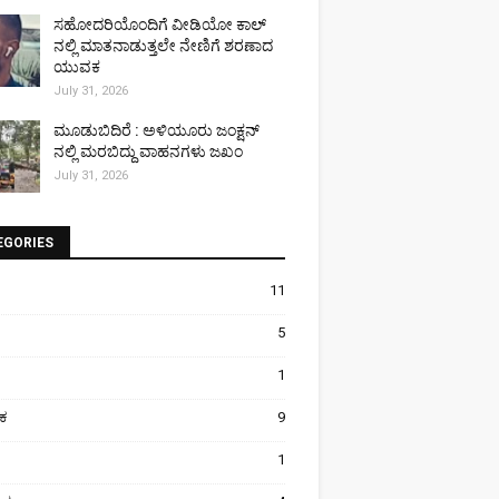
ಸಹೋದರಿಯೊಂದಿಗೆ ವೀಡಿಯೋ ಕಾಲ್
ನಲ್ಲಿ ಮಾತನಾಡುತ್ತಲೇ ನೇಣಿಗೆ ಶರಣಾದ
ಯುವಕ
July 31, 2026
ಮೂಡುಬಿದಿರೆ : ಅಳಿಯೂರು ಜಂಕ್ಷನ್
ನಲ್ಲಿ ಮರಬಿದ್ದು ವಾಹನಗಳು ಜಖಂ
July 31, 2026
EGORIES
11
5
1
ಿಕ
9
1