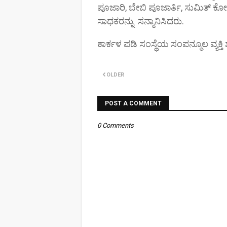
ಪೂಜಾರಿ, ಬೇಬಿ ಪೂಜಾರ್ತಿ, ಸುಮಿತ್ ಕೋಟ
ಸಾಧಕರನ್ನು ಸನ್ಮಾನಿಸಿದರು.
ಕಾರ್ಕಳ ಪಡಿ ಸಂಸ್ಥೆಯ ಸಂಪನ್ಮೂಲ ವ್ಯಕ್
OLDER
POST A COMMENT
0 Comments