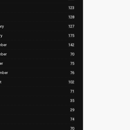
123
128
ary
127
ry
175
mber
142
mber
70
er
75
mber
76
t
102
71
35
29
74
70