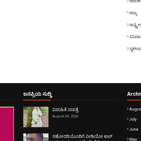
ರಾಜಕ
ರಾಜ್ಯ
ರಾಷ್ಟ್
ಸಿನಿಮಾ
ಸ್ಥಳೀ
ಜನಪ್ರಿಯ ಸುದ್ದಿ
Archi
Augus
ವಿವಾಹಿತೆ ನಾಪತ್ತೆ
August 04, 2026
July
June
ಸಹೋದರಿಯೊಂದಿಗೆ ವೀಡಿಯೋ ಕಾಲ್
May