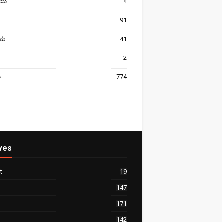
ೀಯ
4
91
ರೀಯ
41
2
ಯ
774
ves
t
19
147
171
142