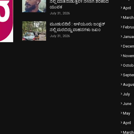
ನಲ್ಲಿ ಮಾತನಾಡುತ್ತಲೇ ನೇಣಿಗೆ ಶರಣಾದ
ಯುವಕ
April
July 31, 2026
March
ಮೂಡುಬಿದಿರೆ : ಅಳಿಯೂರು ಜಂಕ್ಷನ್
Febru
ನಲ್ಲಿ ಮರಬಿದ್ದು ವಾಹನಗಳು ಜಖಂ
July 31, 2026
Janua
Dece
Nove
Octob
Septe
Augus
July
June
May
April
March