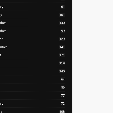
ary
61
ry
101
mber
140
mber
99
er
129
mber
141
t
171
119
140
64
56
77
ary
72
ry
108