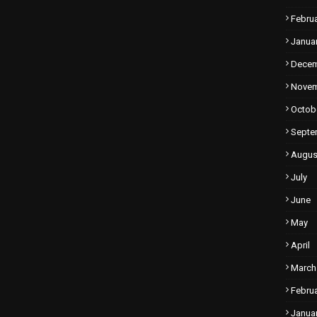
Febru
Janua
Dece
Nove
Octob
Septe
Augus
July
June
May
April
March
Febru
Janua