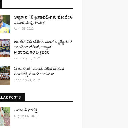
ಆಳ್ವಾಸ್‌ನ 10 ಕ್ರೀಡಾಪಟುಗಳು ಪೋಲೀಸ್
ಇಲಾಖೆಯಲ್ಲಿ ನೇಮಕ
April 05, 2022
ಅಂತರ್ ವಿವಿ ಮಹಿಳಾ ಬಾಲ್ ಬ್ಯಾಡ್ಮಿಂಟನ್
ಚಾಂಪಿಯನ್‌ಶಿಪ್, ಆಳ್ವಾಸ್
ಕ್ರೀಡಾಪಟುಗಳ ದಿಗ್ವಿಜಯ
February 23, 2022
ಕ್ರೀಡಾಕೂಟ: ಮೂಡುಬಿದಿರೆ ಬಂಟರ
ಸಂಘದಕ್ಕೆ ಮೂರು ಬಹುಗಳು
February 21, 2022
ULAR POSTS
ವಿವಾಹಿತೆ ನಾಪತ್ತೆ
August 04, 2026