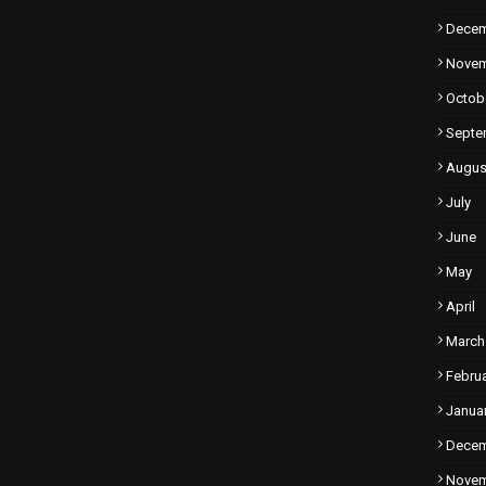
Dece
Nove
Octob
Septe
Augus
July
June
May
April
March
Febru
Janua
Dece
Nove