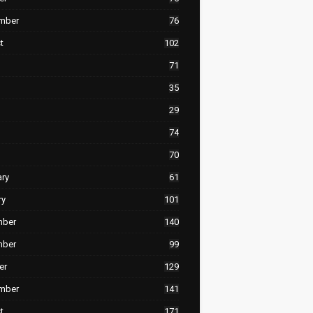
mber
76
t
102
71
35
29
74
70
ary
61
ry
101
mber
140
mber
99
er
129
mber
141
t
171