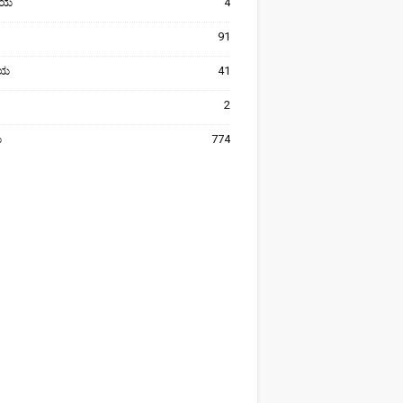
ೀಯ
4
91
ರೀಯ
41
2
ಯ
774