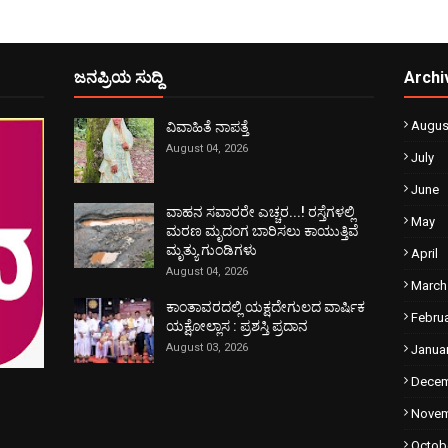
ಜನಪ್ರಿಯ ಸುದ್ದಿ
Archi
Augus
ವಿವಾಹಿತೆ ನಾಪತ್ತೆ
August 04, 2026
July
June
ವಾಹನ ಸವಾರರೇ ಎಚ್ಚರ...! ರಸ್ತೆಗಳಲ್ಲಿ
May
ಮರಣ ಮೃದಂಗ ಬಾರಿಸಲು ಕಾಯುತ್ತಿವೆ
ಮೃತ್ಯು ಗುಂಡಿಗಳು
April
August 04, 2026
March
ಕಾಂತಾವರದಲ್ಲಿ ಯಕ್ಷದೇಗುಲದ ವಾರ್ಷಿಕ
Febru
ಯಕ್ಷೋಲ್ಲಾಸ : ಪ್ರಶಸ್ತಿ ಪ್ರದಾನ
August 03, 2026
Janua
Dece
Nove
Octob