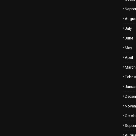
Septe
Augus
July
June
May
April
March
Febru
Janua
Dece
Nove
Octob
Septe
Augus