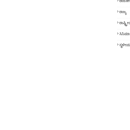
ರಾಜಕ
ರಾಜ್ಯ
ರಾಷ್ಟ್
ಸಿನಿಮಾ
ಸ್ಥಳೀ