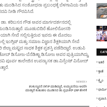
ುರಿತು ಮಂಡಿಸಿದ ಸಂಶೋಧನಾ ಪ್ರಬಂಧಕ್ಕೆ ಬೆಳಗಾವಿಯ ರಾಣಿ
. ಪದವಿ ನೀಡಿ ಗೌರವಿಸಿದೆ.
ಲಯದ ಡಾ. ಕರಿಬಸನ ಗೌಡ ಅವರ ಮಾರ್ಗದರ್ಶನದಲ್ಲಿ
ಮಂಡಿಸಿರುತ್ತಾರೆ. ಮೂಡುಬಿದಿರೆ ಹೋಲಿರೋಸರಿ
ಿಯಾಗಿ ಸೇವೆ ಸಲ್ಲಿಸುತ್ತಿರುವ ಇವರು ಈ ಮೊದಲು
 ಇಂಗ್ಲಿಷ್ ಮತ್ತು ಸಮಾಜ ವಿಜ್ಞಾನ ಶಿಕ್ಷಕಿಯಾಗಿ ಸೇವೆ
ಜಿಲ್ಲಾ ಮಟ್ಟದ ಸಾಧಕ ಶಿಕ್ಷಕ ಪ್ರಶಸ್ತಿ ಪಡೆದಿದ್ದಾರೆ. ಉಡುಪಿ
CAT
ೋಬ್ ಡಿಸೋಜ-ಬೆನೆಡಿಕ್ಟಾ ಡಿಸೋಜ ಅವರ ಪುತ್ರಿಯಾಗಿದ್ದು,
ವಿ ಪೂರ್ವ ಕಾಲೇಜಿನ ಉಪನ್ಯಾಸಕ ಡಾ.ವಿನ್ಸೆಂಟ್ ವಿನೋದ್
ಇತರೆ
ತಾರೆ.
ಕ್ರೀಡೆ
ಕ್ರೈಂ
NEWER
ಶಂಕುಸ್ಥಾಪನೆ ನಳಿನ್ ಮಾಡಿದ್ದಾರೆ, ಉದ್ಘಾಟನೆನೂ ಅವರೇ
ಧಾರ್ಮ
ಮಾಡ್ತಾರೆ:ಕುತೂಹಲ ಮೂಡಿಸಿದ ಡಾ.ಪ್ರಭಾಕರ್ ಭಟ್ ಹೇಳಿಕೆ
ಪ್ರವಾಸಿ