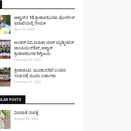
ಆಳ್ವಾಸ್‌ನ 10 ಕ್ರೀಡಾಪಟುಗಳು ಪೋಲೀಸ್
ಇಲಾಖೆಯಲ್ಲಿ ನೇಮಕ
April 05, 2022
ಅಂತರ್ ವಿವಿ ಮಹಿಳಾ ಬಾಲ್ ಬ್ಯಾಡ್ಮಿಂಟನ್
ಚಾಂಪಿಯನ್‌ಶಿಪ್, ಆಳ್ವಾಸ್
ಕ್ರೀಡಾಪಟುಗಳ ದಿಗ್ವಿಜಯ
February 23, 2022
ಕ್ರೀಡಾಕೂಟ: ಮೂಡುಬಿದಿರೆ ಬಂಟರ
ಸಂಘದಕ್ಕೆ ಮೂರು ಬಹುಗಳು
February 21, 2022
ULAR POSTS
ವಿವಾಹಿತೆ ನಾಪತ್ತೆ
August 04, 2026