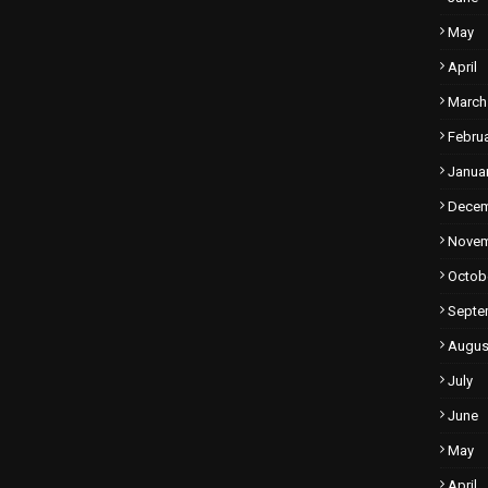
May
April
March
Febru
Janua
Dece
Nove
Octob
Septe
Augus
July
June
May
April