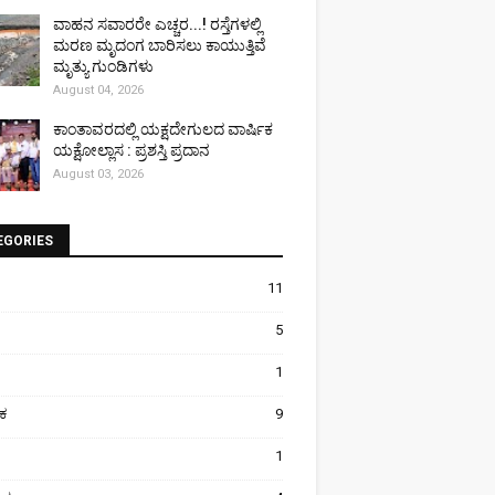
ವಾಹನ ಸವಾರರೇ ಎಚ್ಚರ...! ರಸ್ತೆಗಳಲ್ಲಿ
ಮರಣ ಮೃದಂಗ ಬಾರಿಸಲು ಕಾಯುತ್ತಿವೆ
ಮೃತ್ಯು ಗುಂಡಿಗಳು
August 04, 2026
ಕಾಂತಾವರದಲ್ಲಿ ಯಕ್ಷದೇಗುಲದ ವಾರ್ಷಿಕ
ಯಕ್ಷೋಲ್ಲಾಸ : ಪ್ರಶಸ್ತಿ ಪ್ರದಾನ
August 03, 2026
EGORIES
11
5
1
ಿಕ
9
1