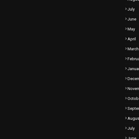
July
June
May
April
March
Febru
Janua
Dece
Nove
Octob
Septe
Augus
July
June