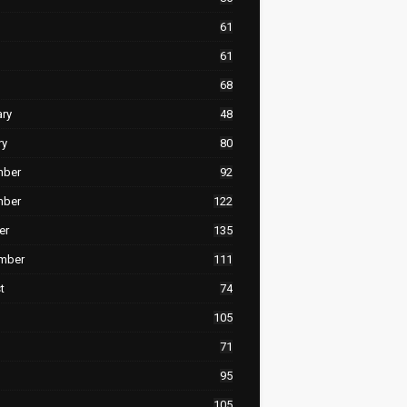
61
61
68
ary
48
ry
80
mber
92
mber
122
er
135
mber
111
t
74
105
71
95
105