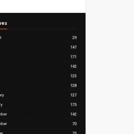
ves
t
29
147
171
142
123
128
ary
127
ry
175
mber
142
mber
70
er
75