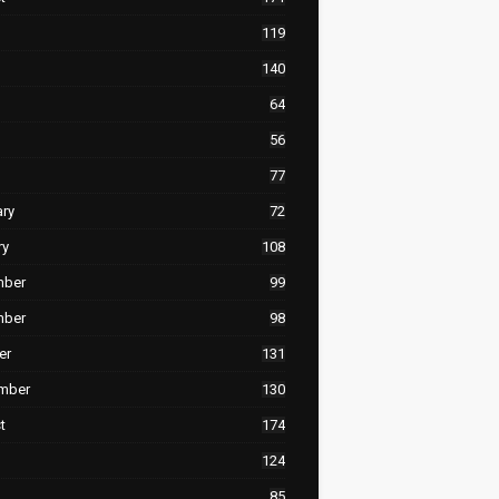
119
140
64
56
77
ary
72
ry
108
mber
99
mber
98
er
131
mber
130
t
174
124
85