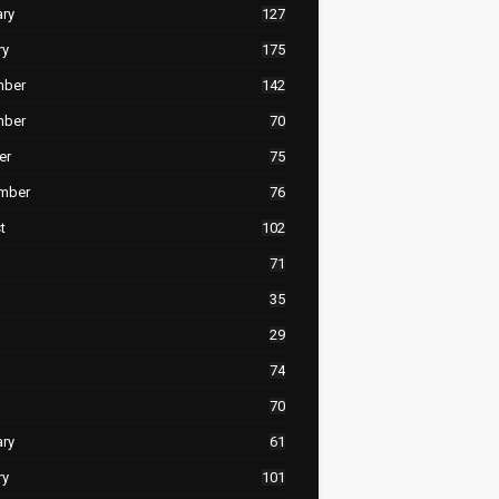
ary
127
ry
175
mber
142
mber
70
er
75
mber
76
t
102
71
35
29
74
70
ary
61
ry
101