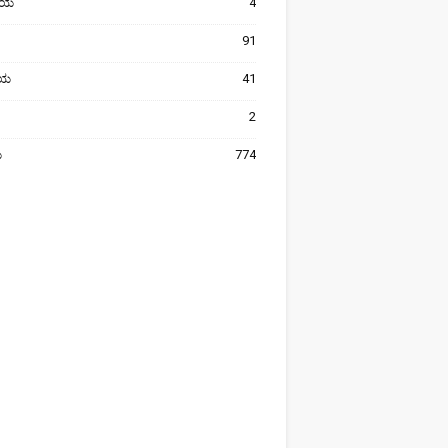
ೀಯ
4
91
ರೀಯ
41
2
ಯ
774