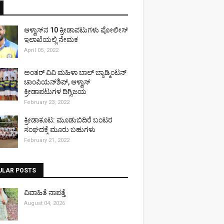
ಆಳ್ವಾಸ್‌ನ 10 ಕ್ರೀಡಾಪಟುಗಳು ಪೋಲೀಸ್
ಇಲಾಖೆಯಲ್ಲಿ ನೇಮಕ
April 05, 2022
ಅಂತರ್ ವಿವಿ ಮಹಿಳಾ ಬಾಲ್ ಬ್ಯಾಡ್ಮಿಂಟನ್
ಚಾಂಪಿಯನ್‌ಶಿಪ್, ಆಳ್ವಾಸ್
ಕ್ರೀಡಾಪಟುಗಳ ದಿಗ್ವಿಜಯ
February 23, 2022
ಕ್ರೀಡಾಕೂಟ: ಮೂಡುಬಿದಿರೆ ಬಂಟರ
ಸಂಘದಕ್ಕೆ ಮೂರು ಬಹುಗಳು
February 21, 2022
ULAR POSTS
ವಿವಾಹಿತೆ ನಾಪತ್ತೆ
August 04, 2026