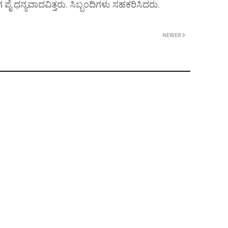
 ಪೈ ಧನ್ಯವಾದವಿತ್ತರು. ಸಿಬ್ಬಂದಿಗಳು ಸಹಕರಿಸಿದರು.
NEWER