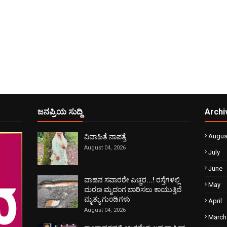
ಜನಪ್ರಿಯ ಸುದ್ದಿ
Archi
Augus
ವಿವಾಹಿತೆ ನಾಪತ್ತೆ
August 04, 2026
July
June
ವಾಹನ ಸವಾರರೇ ಎಚ್ಚರ...! ರಸ್ತೆಗಳಲ್ಲಿ
May
ಮರಣ ಮೃದಂಗ ಬಾರಿಸಲು ಕಾಯುತ್ತಿವೆ
ಮೃತ್ಯು ಗುಂಡಿಗಳು
April
August 04, 2026
March