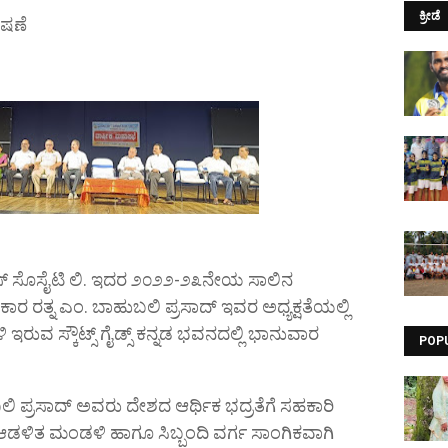
ಕ್ರೀಡೆ
ೋಷಣೆ
ಸ್ ಸೊಸೈಟಿ ಲಿ. ಇದರ ೨೦೨೨-೨೩ನೇಯ ಸಾಲಿನ
ರತ್ನ ಎಂ. ಬಾಹುಬಲಿ ಪ್ರಸಾದ್ ಇವರ ಅಧ್ಯಕ್ಷತೆಯಲ್ಲಿ
ರುವ ಸ್ಕೌಟ್ಸ್ ಗೈಡ್ಸ್ ಕನ್ನಡ ಭವನದಲ್ಲಿ ಭಾನುವಾರ
POP
ಿ ಪ್ರಸಾದ್ ಅವರು ದೇಶದ ಆರ್ಥಿಕ ಭದ್ರತೆಗೆ ಸಹಕಾರಿ
 ಆಡಳಿತ ಮಂಡಳಿ ಹಾಗೂ ಸಿಬ್ಬಂದಿ ವರ್ಗ ಸಾಂಗಿಕವಾಗಿ