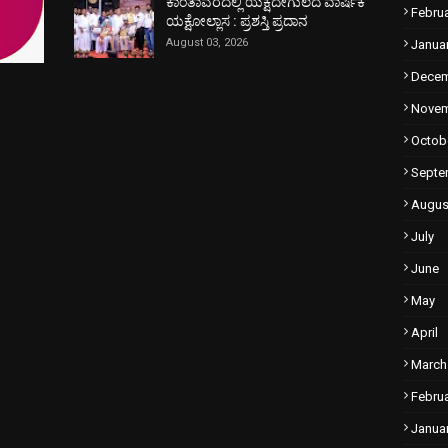
ಕಾಂತಾವರದಲ್ಲಿ ಯಕ್ಷದೇಗುಲದ ವಾರ್ಷಿಕ
Febru
ಯಕ್ಷೋಲ್ಲಾಸ : ಪ್ರಶಸ್ತಿ ಪ್ರದಾನ
August 03, 2026
Janua
Dece
Nove
Octob
Septe
Augus
July
June
May
April
March
Febru
Janua