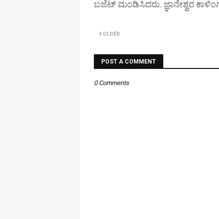
ಬಜೆಟ್ ಮಂಡಿಸಿದರು. ಜ್ಞಾನೇಶ್ವರ ಕಾಳಿಂಗ
OLDER
POST A COMMENT
0 Comments