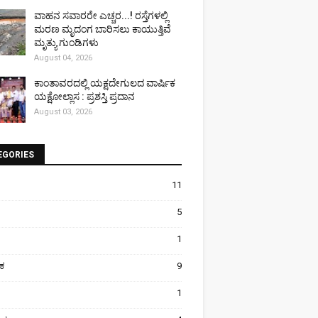
ವಾಹನ ಸವಾರರೇ ಎಚ್ಚರ...! ರಸ್ತೆಗಳಲ್ಲಿ
ಮರಣ ಮೃದಂಗ ಬಾರಿಸಲು ಕಾಯುತ್ತಿವೆ
ಮೃತ್ಯು ಗುಂಡಿಗಳು
August 04, 2026
ಕಾಂತಾವರದಲ್ಲಿ ಯಕ್ಷದೇಗುಲದ ವಾರ್ಷಿಕ
ಯಕ್ಷೋಲ್ಲಾಸ : ಪ್ರಶಸ್ತಿ ಪ್ರದಾನ
August 03, 2026
EGORIES
11
5
1
ಿಕ
9
1