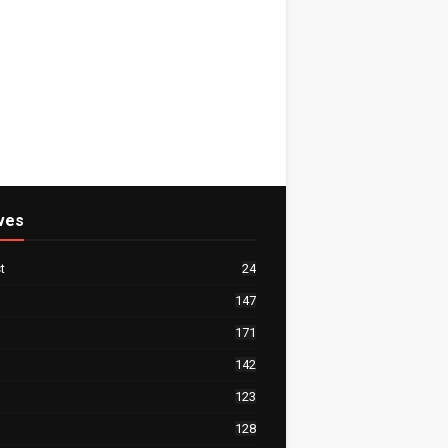
ves
t
24
147
171
142
123
128