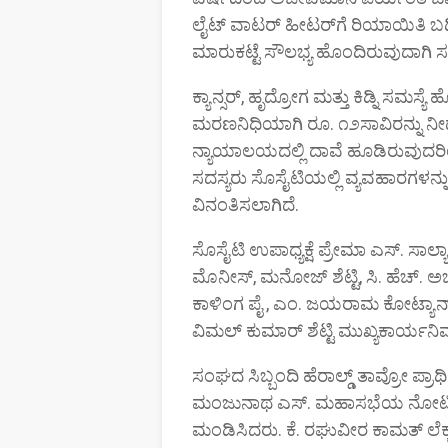
ಲೈಟ್ ವಾಟರ್ ಹೀಟರ್‌ಗೆ ರಿಯಾಯಿತಿ ಬಡ್
ಮಾರುಕಟ್ಟೆ ಸೌಲಭ್ಯ ಹೊಂದಿರುವುದಾಗಿ ಸ
ಕ್ಯಾನ್ಸರ್, ಹೃದ್ರೋಗ ಮತ್ತು ಕಿಡ್ನಿ ಸಮಸ್ಯೆ
ಮರಣನಿಧಿಯಾಗಿ ರೂ. ೧೨ಸಾವಿರನ್ನು ನೀಡಲಾಗ
ನ್ಯಾಯಾಲಯದಲ್ಲಿ ದಾವೆ ಹೂಡಿರುವುದರ
ಸದಸ್ಯರು ಸೊಸೈಟಿಯಲ್ಲಿ ವ್ಯವಹಾರಗಳನ
ವಿನಂತಿಸಲಾಗಿದೆ.
ಸೊಸೈಟಿ ಉಪಾಧ್ಯಕ್ಷೆ ಪ್ರೇಮಾ ಎಸ್. ಸಾ
ಮೊನೀಸ್, ಮನೋಜ್ ಶೆಟ್ಟಿ, ಸಿ. ಹೆಚ್. ಅ
ಕಾಳಿಂಗ ಪೈ , ಎಂ. ಜಯರಾಮ ಕೋಟ್ಯಾನ್,
ವಿಮಲ್ ಕುಮಾರ್ ಶೆಟ್ಟಿ ಮುಖ್ಯಕಾರ್ಯನಿರ
ಸಂಘದ ಸಿಬ್ಬಂದಿ ಹೆರಾಲ್ಡ್ ತಾವ್ರೋ ಪ್ರ
ಮಂಜುನಾಥ ಎಸ್. ಮಹಾಸಭೆಯ ನೋಟೀಸ್ 
ಮಂಡಿಸಿದರು. ಕೆ. ರಘುವೀರ ಕಾಮತ್ ಲ