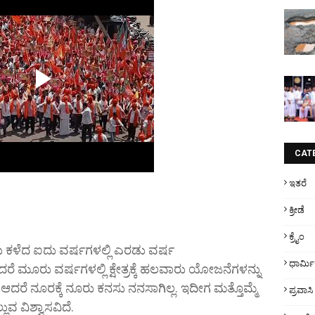
CAT
ಇತರೆ
ಕ್ರೀಡೆ
ಕ್ರೈಂ
ಕಳೆದ ಐದು ವರ್ಷಗಳಲ್ಲಿ ಎರಡು ವರ್ಷ
ಧಾರ್ಮ
ೆ ಮೂರು ವರ್ಷಗಳಲ್ಲಿ ಕ್ಷೇತ್ರಕ್ಕೆ ಹಲವಾರು ಯೋಜನೆಗಳನ್ನು
ಆದರೆ ನೂರಕ್ಕೆ ನೂರು ಕನಸು ನನಸಾಗಿಲ್ಲ. ಇದೀಗ ಮತ್ತೊಮ್ಮೆ
ಪ್ರವಾಸಿ
್ಲುವ ವಿಶ್ವಾಸವಿದೆ.