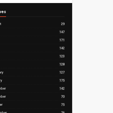
ves
t
29
147
171
142
123
128
ary
127
ry
175
mber
142
mber
70
er
75
mber
76