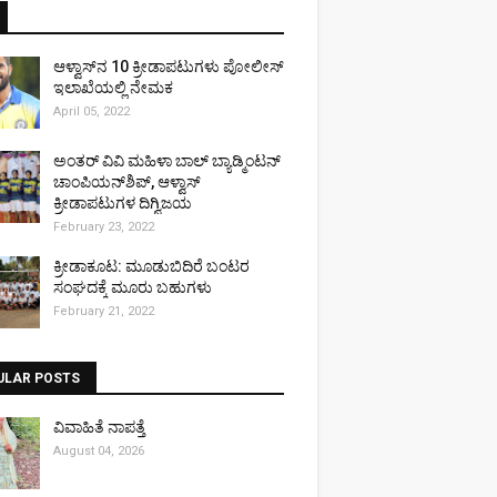
ಆಳ್ವಾಸ್‌ನ 10 ಕ್ರೀಡಾಪಟುಗಳು ಪೋಲೀಸ್
ಇಲಾಖೆಯಲ್ಲಿ ನೇಮಕ
April 05, 2022
ಅಂತರ್ ವಿವಿ ಮಹಿಳಾ ಬಾಲ್ ಬ್ಯಾಡ್ಮಿಂಟನ್
ಚಾಂಪಿಯನ್‌ಶಿಪ್, ಆಳ್ವಾಸ್
ಕ್ರೀಡಾಪಟುಗಳ ದಿಗ್ವಿಜಯ
February 23, 2022
ಕ್ರೀಡಾಕೂಟ: ಮೂಡುಬಿದಿರೆ ಬಂಟರ
ಸಂಘದಕ್ಕೆ ಮೂರು ಬಹುಗಳು
February 21, 2022
ULAR POSTS
ವಿವಾಹಿತೆ ನಾಪತ್ತೆ
August 04, 2026