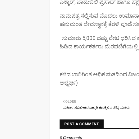
ಎಕ್ಕಾರ್, ಬಾಹುಬಲಿ ಪ್ರಸಾದ್ ಹಾಗೂ ಪಕ
ನಾಮಪತ್ರ ಸಲ್ಲಿಸುವ ಮೊದಲು ಉಮಾನಾ
ಹನುಮಂತ ದೇವಸ್ಥಾನಕ್ಕೆ ತೆರಳಿ ಪೂಜೆ ಸಲ್
ಸುಮಾರು 5,000 ದಷ್ಟು ಪೇಟ ಧರಿಸಿದ ಕಾ
ಹಿಡಿದ ಕಾರ್ಯಕರ್ತರು ಮೆರವಣಿಗೆಯಲ್ಲಿ
ಕಳೆದ ಬಾರಿಗಿಂತ ಅಧಿಕ ಮತದಿಂದ ವಿಜ
ಅಭ್ಯರ್ಥಿ)
OLDER
ಮಹಿಳಾ ಸಬಲೀಕರಣಕ್ಕಾಗಿ ಕಣಕ್ಕಿಳಿದ ಶೆಟ್ರ ಮಗಳು
POST A COMMENT
0 Comments