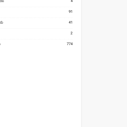
ೀಯ
4
91
ರೀಯ
41
2
ಯ
774