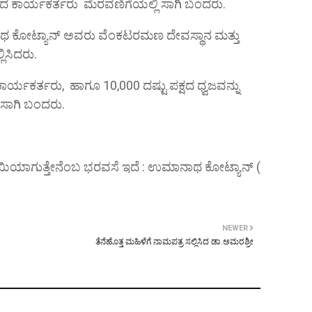
್ಷದ ಕಾರ್ಯಕರ್ತರು ಮೆರವಣಿಗೆಯಲ್ಲಿ ಸಾಗಿ ಬಂದರು.
ಥ ಕೋಟ್ಯಾನ್ ಅವರು ವೆಂಕಟರಮಣ ದೇವಸ್ಥಾನ ಮತ್ತು
ಲಿಸಿದರು.
ರ್ಯಕರ್ತರು, ಹಾಗೂ 10,000 ದಷ್ಟು ಪಕ್ಷದ ಧ್ವಜವನ್ನು
 ಸಾಗಿ ಬಂದರು.
ಯಿಯಾಗುತ್ತೇನೆಂಬ ಭರವಸೆ ಇದೆ : ಉಮಾನಾಥ ಕೋಟ್ಯಾನ್ (
NEWER
ತೆನೆಹೊತ್ತ ಮಹಿಳೆಗೆ ನಾಮಪತ್ರ ಸಲ್ಲಿಸಿದ ಡಾ.ಅಮರಶ್ರೀ