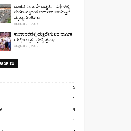
ವಾಹನ ಸವಾರರೇ ಎಚ್ಚರ...! ರಸ್ತೆಗಳಲ್ಲಿ
ಮರಣ ಮೃದಂಗ ಬಾರಿಸಲು ಕಾಯುತ್ತಿವೆ
ಮೃತ್ಯು ಗುಂಡಿಗಳು
August 04, 2026
ಕಾಂತಾವರದಲ್ಲಿ ಯಕ್ಷದೇಗುಲದ ವಾರ್ಷಿಕ
ಯಕ್ಷೋಲ್ಲಾಸ : ಪ್ರಶಸ್ತಿ ಪ್ರದಾನ
August 03, 2026
EGORIES
11
5
1
ಿಕ
9
1