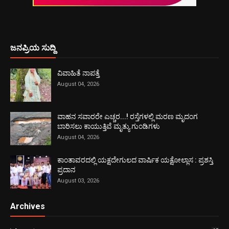
ಜನಪ್ರಿಯ ಸುದ್ದಿ
ವಿವಾಹಿತೆ ನಾಪತ್ತೆ
August 04, 2026
ವಾಹನ ಸವಾರರೇ ಎಚ್ಚರ...! ರಸ್ತೆಗಳಲ್ಲಿ ಮರಣ ಮೃದಂಗ
ಬಾರಿಸಲು ಕಾಯುತ್ತಿವೆ ಮೃತ್ಯು ಗುಂಡಿಗಳು
August 04, 2026
ಕಾಂತಾವರದಲ್ಲಿ ಯಕ್ಷದೇಗುಲದ ವಾರ್ಷಿಕ ಯಕ್ಷೋಲ್ಲಾಸ : ಪ್ರಶಸ್ತಿ
ಪ್ರದಾನ
August 03, 2026
Archives