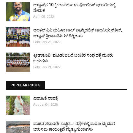
ಆಳ್ವಾಸ್‌ನ 10 ಕ್ರೀಡಾಪಟುಗಳು ಪೋಲೀಸ್ ಇಲಾಖೆಯಲ್ಲಿ
ನೇಮಕ
April 05, 2022
ಅಂತರ್ ವಿವಿ ಮಹಿಳಾ ಬಾಲ್ ಬ್ಯಾಡ್ಮಿಂಟನ್ ಚಾಂಪಿಯನ್‌ಶಿಪ್,
ಆಳ್ವಾಸ್ ಕ್ರೀಡಾಪಟುಗಳ ದಿಗ್ವಿಜಯ
February 23, 2022
ಕ್ರೀಡಾಕೂಟ: ಮೂಡುಬಿದಿರೆ ಬಂಟರ ಸಂಘದಕ್ಕೆ ಮೂರು
ಬಹುಗಳು
February 21, 2022
POPULAR POSTS
ವಿವಾಹಿತೆ ನಾಪತ್ತೆ
August 04, 2026
ವಾಹನ ಸವಾರರೇ ಎಚ್ಚರ...! ರಸ್ತೆಗಳಲ್ಲಿ ಮರಣ ಮೃದಂಗ
ಬಾರಿಸಲು ಕಾಯುತ್ತಿವೆ ಮೃತ್ಯು ಗುಂಡಿಗಳು