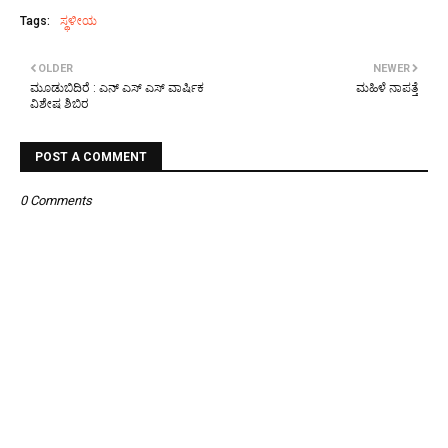
Tags:
ಸ್ಥಳೀಯ
OLDER
NEWER
ಮೂಡುಬಿದಿರೆ : ಎನ್ ಎಸ್ ಎಸ್ ವಾರ್ಷಿಕ
ಮಹಿಳೆ ನಾಪತ್ತೆ
ವಿಶೇಷ ಶಿಬಿರ
POST A COMMENT
0 Comments