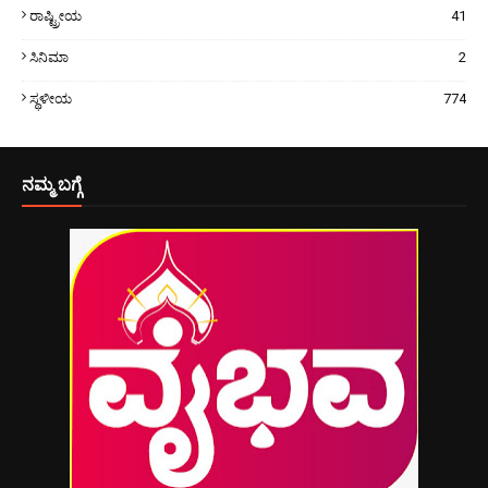
ರಾಷ್ಟ್ರೀಯ
41
ಸಿನಿಮಾ
2
ಸ್ಥಳೀಯ
774
ನಮ್ಮ ಬಗ್ಗೆ