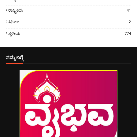
ರಾಷ್ಟ್ರೀಯ
41
ಸಿನಿಮಾ
2
ಸ್ಥಳೀಯ
774
ನಮ್ಮ ಬಗ್ಗೆ