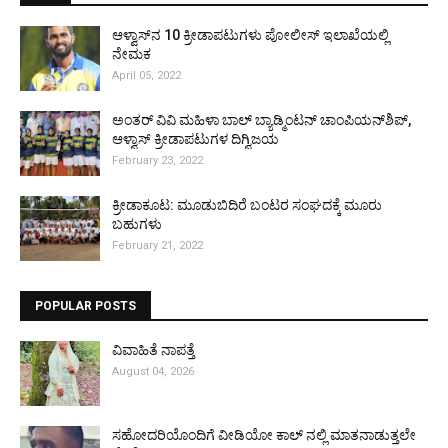
ಆಳ್ವಾಸ್‌ನ 10 ಕ್ರೀಡಾಪಟುಗಳು ಪೋಲೀಸ್ ಇಲಾಖೆಯಲ್ಲಿ
ನೇಮಕ
April 05, 2022
ಅಂತರ್ ವಿವಿ ಮಹಿಳಾ ಬಾಲ್ ಬ್ಯಾಡ್ಮಿಂಟನ್ ಚಾಂಪಿಯನ್‌ಶಿಪ್,
ಆಳ್ವಾಸ್ ಕ್ರೀಡಾಪಟುಗಳ ದಿಗ್ವಿಜಯ
February 23, 2022
ಕ್ರೀಡಾಕೂಟ: ಮೂಡುಬಿದಿರೆ ಬಂಟರ ಸಂಘದಕ್ಕೆ ಮೂರು
ಬಹುಗಳು
February 21, 2022
POPULAR POSTS
ವಿವಾಹಿತೆ ನಾಪತ್ತೆ
August 04, 2026
ಸಹೋದರಿಯೊಂದಿಗೆ ವೀಡಿಯೋ ಕಾಲ್ ನಲ್ಲಿ ಮಾತನಾಡುತ್ತಲೇ