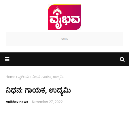
Home
ಸ್ಥಳೀಯ
ನಿಧನ: ಗಾಯಕ, ಉದ್ಯಮಿ
ನಿಧನ: ಗಾಯಕ, ಉದ್ಯಮಿ
vaibhav news
-
November 27, 2022