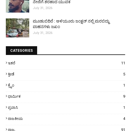
ನೇಣಿಗೆ ಶರಣಾದ ಯುವಕ
July 31, 2026
ಮೂಡುಬಿದಿರೆ : ಅಳಿಯೂರು ಜಂಕ್ಷನ್ ನಲ್ಲಿ ಮರಬಿದ್ದು
ವಾಹನಗಳು ಜಖಂ
July 31, 2026
CATEGORIES
ಇತರೆ
11
ಕ್ರೀಡೆ
5
ಕ್ರೈಂ
1
ಧಾರ್ಮಿಕ
9
ಪ್ರವಾಸಿ
1
ರಾಜಕೀಯ
4
ರಾಜ್ಯ
91