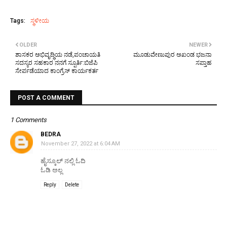
Tags:
ಸ್ಥಳೀಯ
OLDER
NEWER
ಶಾಸಕರ ಅಭಿವೃದ್ಧಿಯ ನಡೆ‌,ಪಂಚಾಯತಿ
ಮೂಡುವೇಣುಪುರ ಅಖಂಡ ಭಜನಾ
ಸದಸ್ಯರ ಸಹಕಾರ ನನಗೆ ಸ್ಪೂರ್ತಿ:ಬಿಜೆಪಿ
ಸಪ್ತಾಹ
ಸೇರ್ಪಡೆಯಾದ ಕಾಂಗ್ರೆಸ್ ಕಾರ್ಯಕರ್ತ
POST A COMMENT
1 Comments
BEDRA
November 27, 2022 at 6:04 AM
ಹೈಸ್ಕೂಲ್ ನಲ್ಲಿ ಓದಿ
ಓಡಿ ಅಲ್ಲ
Reply
Delete