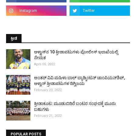
ಕ್ರೀಡೆ
ಆಳ್ವಾಸ್‌ನ 10 ಕ್ರೀಡಾಪಟುಗಳು ಪೋಲೀಸ್ ಇಲಾಖೆಯಲ್ಲಿ
ನೇಮಕ
April 05, 2022
ಅಂತರ್ ವಿವಿ ಮಹಿಳಾ ಬಾಲ್ ಬ್ಯಾಡ್ಮಿಂಟನ್ ಚಾಂಪಿಯನ್‌ಶಿಪ್,
ಆಳ್ವಾಸ್ ಕ್ರೀಡಾಪಟುಗಳ ದಿಗ್ವಿಜಯ
February 23, 2022
ಕ್ರೀಡಾಕೂಟ: ಮೂಡುಬಿದಿರೆ ಬಂಟರ ಸಂಘದಕ್ಕೆ ಮೂರು
ಬಹುಗಳು
February 21, 2022
POPULAR POSTS