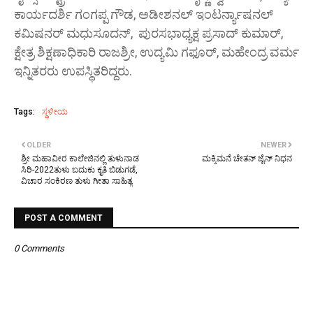
ಕಾರ್ಯದರ್ಶಿ ಗಂಗಪ್ಪ ಗೌಡ, ಅಡೀಶನಲ್ ಇಂಟರ್ನ್ಯಾಷನಲ್
ಕಮಿಷನರ್ ಮಧುಸೂದನ್, ಪುರಸಭಾಧ್ಯಕ್ಷ ಪ್ರಸಾದ್ ಕುಮಾರ್,
ಕ್ಷೇತ್ರ ಶಿಕ್ಷಣಾಧಿಕಾರಿ ರಾಜಶ್ರೀ, ಉದ್ಯಮಿ ಗಫೂರ್, ಮಹೇಂದ್ರ ವರ್ಮ
ಇನ್ನಿತರರು ಉಪಸ್ಥಿತರಿದ್ದರು.
Tags:
ಸ್ಥಳೀಯ
OLDER
NEWER
ಶ್ರೀ ಮಹಾವೀರ ಕಾಲೇಜಿನಲ್ಲಿ ತುಳುನಾಡ
ಮಕ್ಕಿಮನೆ ಚೇತನ್ ಜೈನ್ ನಿಧನ
ಸಿರಿ-2022ತುಳು ಬದುಕು ಕೃತಿ ಬಿಡುಗಡೆ,
ವಿಚಾರ ಸಂಕಿರಣ ತುಳು ಗೀತಾ ಸಾಹಿತ್ಯ
POST A COMMENT
0 Comments