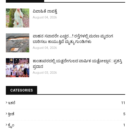
ವಿವಾಹಿತೆ ನಾಪತ್ತೆ
August 04, 2026
ವಾಹನ ಸವಾರರೇ ಎಚ್ಚರ...! ರಸ್ತೆಗಳಲ್ಲಿ ಮರಣ ಮೃದಂಗ
ಬಾರಿಸಲು ಕಾಯುತ್ತಿವೆ ಮೃತ್ಯು ಗುಂಡಿಗಳು
August 04, 2026
ಕಾಂತಾವರದಲ್ಲಿ ಯಕ್ಷದೇಗುಲದ ವಾರ್ಷಿಕ ಯಕ್ಷೋಲ್ಲಾಸ : ಪ್ರಶಸ್ತಿ
ಪ್ರದಾನ
August 03, 2026
CATEGORIES
ಇತರೆ
11
ಕ್ರೀಡೆ
5
ಕ್ರೈಂ
1