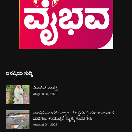
ಜನಪ್ರಿಯ ಸುದ್ದಿ
ವಿವಾಹಿತೆ ನಾಪತ್ತೆ
August 04, 2026
ವಾಹನ ಸವಾರರೇ ಎಚ್ಚರ...! ರಸ್ತೆಗಳಲ್ಲಿ ಮರಣ ಮೃದಂಗ
ಬಾರಿಸಲು ಕಾಯುತ್ತಿವೆ ಮೃತ್ಯು ಗುಂಡಿಗಳು
August 04, 2026