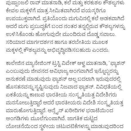
ಪುಷ್ಪಾಂಜಲಿ ರಾವ್ ಮಾತನಾಡಿ, ಕಲೆ ಮತ್ತು ಕರಕುಶಲ ಕೌಶಲ್ಯಗಳು
ಕೇವಲ ಮಕ್ಕಳಿಗೆ ಮಾತ್ರ ಸೀಮಿತವಾಗಿರದೆ ವಯಸ್ಕರಿಗೂ
ಉಪಯುಕ್ತವಾಗಿದೆ. ಪ್ರತಿಯೊಂದು ಮಗುವಿನಲ್ಲಿ ಕಲೆ ಅಡಕವಾಗಿದೆ
ಆದರೆ ಮಗು ಪ್ರಬುದ್ಧತೆಗೆ ಬಂದ ನಂತರ ತನ್ನಲ್ಲಿರುವ ಕೌಶಲ್ಯಗಳನ್ನು
ಉಳಿಸಿಕೊಂಡು ಹೋಗುವುದೇ ಮುಂದಿರುವ ದೊಡ್ಡ ಸವಾಲು.
ಸರಿಯಾದ ಮಾರ್ಗದರ್ಶನ ಹಾಗೂ ತರಬೇತಿಯ ಮೂಲಕ
ಮಕ್ಕಳಲ್ಲಿ ಕೌಶಲ್ಯವನ್ನು ಅಭಿವೃದ್ಧಿಪಡಿಸಬಹುದು ಎಂದರು.
ಕಾಲೇಜಿನ ಮ್ಯಾನೇಜಿಂಗ್ ಟ್ರಸ್ಟಿ ವಿವೇಕ್ ಆಳ್ವ ಮಾತನಾಡಿ, `ಫ್ಯಾಶನ್
ಎಂಬುವುದು ಜೀವನದ ಅವಿಭಾಜ್ಯ ಅಂಗವಾಗಿದೆ ಇನ್ನೊಬ್ಬರನ್ನು
ಅನುಕರಣೆ ಮಾಡುವುದು ಫ್ಯಾಶನ್ ಅಲ್ಲ ಬದಲಾಗಿ ಇರುವುದರಲ್ಲಿ
ಹೊಸತನವನ್ನು ಸೃಷ್ಟಿಸುವುದು ನಿಜವಾದ ಫ್ಯಾಶನ್. ವಿವಿಧತೆಯಲ್ಲಿ
ಏಕತೆಯನ್ನು ಕಾಣುವ ಭಾರತೀಯ ಸಂಸ್ಕೃತಿಯತ್ತ ವಿದೇಶಿಗರು
ಮನಸೋಲುತ್ತಿದ್ದಾರೆ ಆದರೆ ಭಾರತೀಯರು ವಿದೇಶಿ ಸಂಸ್ಕೃತಿಯತ್ತ
ಮಾರುಹೋಗುತ್ತಿದ್ದಾರೆ. ಆನ್ಲೈನ್ ಖರೀದಿಗಳ ಭರಾಟೆಯಿಂದ
ಅಂಗಡಿಗಳು ಮೂಲೆಗುಂಪಾಗಿವೆ. ಜಾಗತಿಕ ಮಟ್ಟದ
ಯೋಚನೆಯಿಂದ ಸ್ಥಳೀಯ ಚಟುವಟಿಕೆಗಳನ್ನು ಮಾಡುವುದರಿಂದ