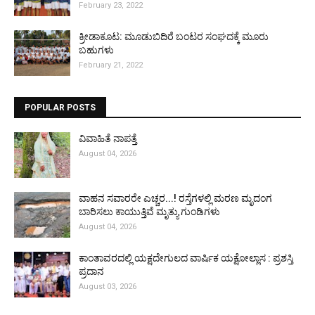
February 23, 2022
ಕ್ರೀಡಾಕೂಟ: ಮೂಡುಬಿದಿರೆ ಬಂಟರ ಸಂಘದಕ್ಕೆ ಮೂರು
ಬಹುಗಳು
February 21, 2022
POPULAR POSTS
ವಿವಾಹಿತೆ ನಾಪತ್ತೆ
August 04, 2026
ವಾಹನ ಸವಾರರೇ ಎಚ್ಚರ...! ರಸ್ತೆಗಳಲ್ಲಿ ಮರಣ ಮೃದಂಗ
ಬಾರಿಸಲು ಕಾಯುತ್ತಿವೆ ಮೃತ್ಯು ಗುಂಡಿಗಳು
August 04, 2026
ಕಾಂತಾವರದಲ್ಲಿ ಯಕ್ಷದೇಗುಲದ ವಾರ್ಷಿಕ ಯಕ್ಷೋಲ್ಲಾಸ : ಪ್ರಶಸ್ತಿ
ಪ್ರದಾನ
August 03, 2026