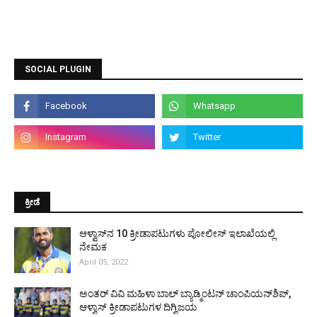
SOCIAL PLUGIN
ಕ್ರೀಡೆ
ಆಳ್ವಾಸ್‌ನ 10 ಕ್ರೀಡಾಪಟುಗಳು ಪೋಲೀಸ್ ಇಲಾಖೆಯಲ್ಲಿ
ನೇಮಕ
April 05, 2022
ಅಂತರ್ ವಿವಿ ಮಹಿಳಾ ಬಾಲ್ ಬ್ಯಾಡ್ಮಿಂಟನ್ ಚಾಂಪಿಯನ್‌ಶಿಪ್,
ಆಳ್ವಾಸ್ ಕ್ರೀಡಾಪಟುಗಳ ದಿಗ್ವಿಜಯ