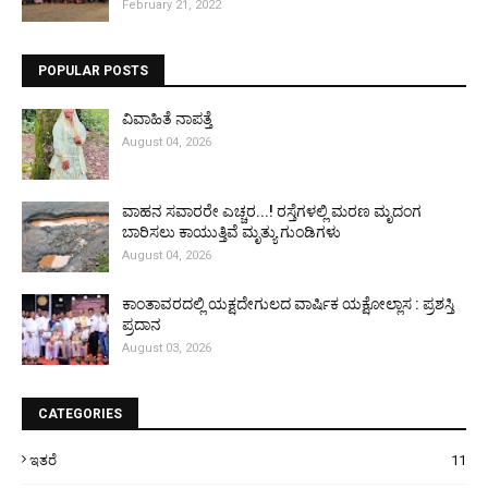
February 21, 2022
POPULAR POSTS
ವಿವಾಹಿತೆ ನಾಪತ್ತೆ
August 04, 2026
ವಾಹನ ಸವಾರರೇ ಎಚ್ಚರ...! ರಸ್ತೆಗಳಲ್ಲಿ ಮರಣ ಮೃದಂಗ
ಬಾರಿಸಲು ಕಾಯುತ್ತಿವೆ ಮೃತ್ಯು ಗುಂಡಿಗಳು
August 04, 2026
ಕಾಂತಾವರದಲ್ಲಿ ಯಕ್ಷದೇಗುಲದ ವಾರ್ಷಿಕ ಯಕ್ಷೋಲ್ಲಾಸ : ಪ್ರಶಸ್ತಿ
ಪ್ರದಾನ
August 03, 2026
CATEGORIES
ಇತರೆ
11