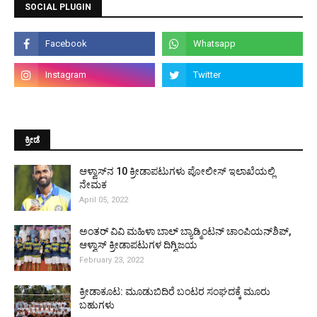
SOCIAL PLUGIN
ಕ್ರೀಡೆ
ಆಳ್ವಾಸ್‌ನ 10 ಕ್ರೀಡಾಪಟುಗಳು ಪೋಲೀಸ್ ಇಲಾಖೆಯಲ್ಲಿ
ನೇಮಕ
April 05, 2022
ಅಂತರ್ ವಿವಿ ಮಹಿಳಾ ಬಾಲ್ ಬ್ಯಾಡ್ಮಿಂಟನ್ ಚಾಂಪಿಯನ್‌ಶಿಪ್,
ಆಳ್ವಾಸ್ ಕ್ರೀಡಾಪಟುಗಳ ದಿಗ್ವಿಜಯ
February 23, 2022
ಕ್ರೀಡಾಕೂಟ: ಮೂಡುಬಿದಿರೆ ಬಂಟರ ಸಂಘದಕ್ಕೆ ಮೂರು
ಬಹುಗಳು