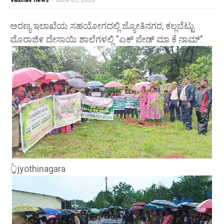
vaibhav news
-
June 05, 2026
ಅರಣ್ಯ ಇಲಾಖೆಯ ಸಹಯೋಗದಲ್ಲಿ ಜ್ಯೋತಿನಗರ, ಕಲ್ಲಬೆಟ್ಟು
ಮೊರಾಜಿ೯ ದೇಸಾಯಿ ಶಾಲೆಗಳಲ್ಲಿ "ಏಕ್ ಪೇಡ್ ಮಾ ಕೆ ನಾಮ್"
👆jyothinagara