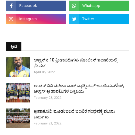
ಕ್ರೀಡೆ
ಆಳ್ವಾಸ್‌ನ 10 ಕ್ರೀಡಾಪಟುಗಳು ಪೋಲೀಸ್ ಇಲಾಖೆಯಲ್ಲಿ
ನೇಮಕ
April 05, 2022
ಅಂತರ್ ವಿವಿ ಮಹಿಳಾ ಬಾಲ್ ಬ್ಯಾಡ್ಮಿಂಟನ್ ಚಾಂಪಿಯನ್‌ಶಿಪ್,
ಆಳ್ವಾಸ್ ಕ್ರೀಡಾಪಟುಗಳ ದಿಗ್ವಿಜಯ
February 23, 2022
ಕ್ರೀಡಾಕೂಟ: ಮೂಡುಬಿದಿರೆ ಬಂಟರ ಸಂಘದಕ್ಕೆ ಮೂರು
ಬಹುಗಳು
February 21, 2022