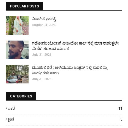
POPULAR POSTS
ವಿವಾಹಿತೆ ನಾಪತ್ತೆ
August 04, 2026
ಸಹೋದರಿಯೊಂದಿಗೆ ವೀಡಿಯೋ ಕಾಲ್ ನಲ್ಲಿ ಮಾತನಾಡುತ್ತಲೇ
ನೇಣಿಗೆ ಶರಣಾದ ಯುವಕ
July 31, 2026
ಮೂಡುಬಿದಿರೆ : ಅಳಿಯೂರು ಜಂಕ್ಷನ್ ನಲ್ಲಿ ಮರಬಿದ್ದು
ವಾಹನಗಳು ಜಖಂ
July 31, 2026
CATEGORIES
ಇತರೆ
11
ಕ್ರೀಡೆ
5