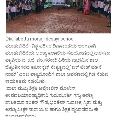
👆kallabettu morarji desayi school
ಮೂಡುಬಿದಿರೆ : ವಿಶ್ವ ಪರಿಸರ ದಿನಾಚರಣೆಯ ಅಂಗವಾಗಿ
ಮೂಡುಬಿದಿರೆಯ ಅರಣ್ಯ ಇಲಾಖೆಯ ಸಹಯೋಗದಲ್ಲಿ ಪುರಸಭಾ
ವ್ಯಾಪ್ತಿಯ ದ. ಕ.ಜಿ. ಪಂ.ಸರಕಾರಿ ಹಿರಿಯ ಪ್ರಾಥಮಿಕ ಶಾಲೆ
ಜ್ಯೋತಿನಗರದ ಇಕೋ ಕ್ಲಬ್ ನೇತೃತ್ವದಲ್ಲಿ "ಏಕ್ ಪೇಡ್ ಮಾ ಕೆ
ನಾಮ್" ಎಂಬ ವಾಕ್ಯದೊಂದಿಗೆ ಶಾಲಾ ಆವರಣದಲ್ಲಿ ಗಿಡ ನೆಡುವ
ಕಾಯ೯ಕ್ರಮ ನಡೆಯಿತು.
ಶಾಲಾ ಮುಖ್ಯ ಶಿಕ್ಷಕಿ ಅಪೋಲಿನ್ ಮೋನಿಸ್,
ಉಪವಲಯಾರಣ್ಯಾಧಿಕಾರಿ ಗುರುಮೂರ್ತಿ, ಗಸ್ತು ಅರಣ್ಯ
ಪಾಲಕರಾದ ಶಂಕರ್ ಗೌಡ, ಭರತೇಶ್ ಸುವಣ೯, ಸ್ಮಿತಾ ಮತ್ತು
ಅರಣ್ಯ ವೀಕ್ಷಕ ನಾರಾಯಣ ಹಾಗೂ ಶಿಕ್ಷಕ ವೃಂದದವರು ಈ
ಸಂದಭ೯ದಲ್ಲಿದ್ದರು.