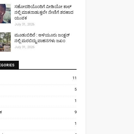
ಸಹೋದರಿಯೊಂದಿಗೆ ವೀಡಿಯೋ ಕಾಲ್
ನಲ್ಲಿ ಮಾತನಾಡುತ್ತಲೇ ನೇಣಿಗೆ ಶರಣಾದ
ಯುವಕ
July 31, 2026
ಮೂಡುಬಿದಿರೆ : ಅಳಿಯೂರು ಜಂಕ್ಷನ್
ನಲ್ಲಿ ಮರಬಿದ್ದು ವಾಹನಗಳು ಜಖಂ
July 31, 2026
EGORIES
11
5
1
ಿಕ
9
1