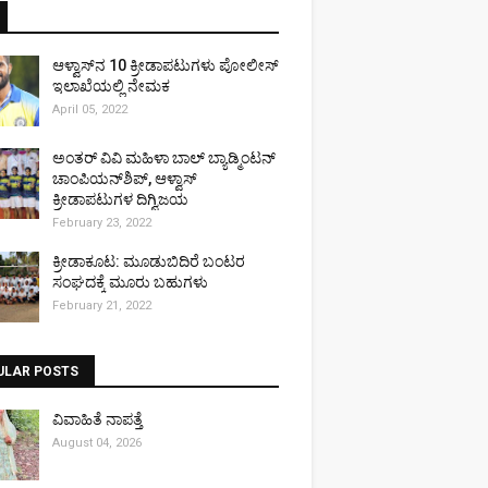
ಆಳ್ವಾಸ್‌ನ 10 ಕ್ರೀಡಾಪಟುಗಳು ಪೋಲೀಸ್
ಇಲಾಖೆಯಲ್ಲಿ ನೇಮಕ
April 05, 2022
ಅಂತರ್ ವಿವಿ ಮಹಿಳಾ ಬಾಲ್ ಬ್ಯಾಡ್ಮಿಂಟನ್
ಚಾಂಪಿಯನ್‌ಶಿಪ್, ಆಳ್ವಾಸ್
ಕ್ರೀಡಾಪಟುಗಳ ದಿಗ್ವಿಜಯ
February 23, 2022
ಕ್ರೀಡಾಕೂಟ: ಮೂಡುಬಿದಿರೆ ಬಂಟರ
ಸಂಘದಕ್ಕೆ ಮೂರು ಬಹುಗಳು
February 21, 2022
ULAR POSTS
ವಿವಾಹಿತೆ ನಾಪತ್ತೆ
August 04, 2026