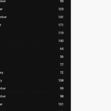
mber
99
er
129
mber
141
t
171
119
140
64
56
77
ary
72
ry
108
mber
99
mber
98
er
131