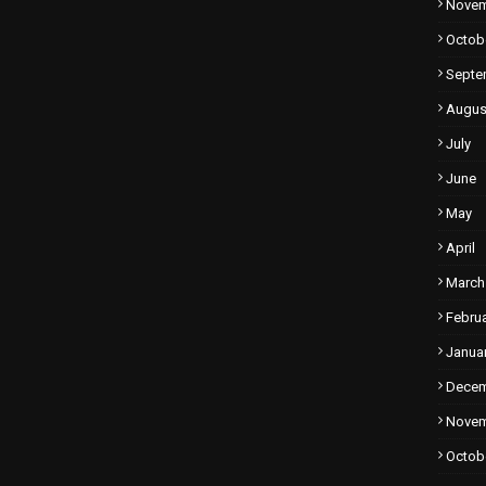
Nove
Octob
Septe
Augus
July
June
May
April
March
Febru
Janua
Dece
Nove
Octob