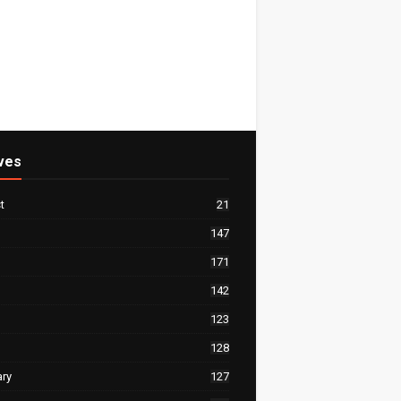
ves
t
21
147
171
142
123
128
ary
127