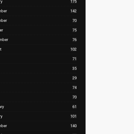
ry
175
mber
142
mber
70
er
75
mber
76
t
102
71
35
29
74
70
ary
61
ry
101
mber
140