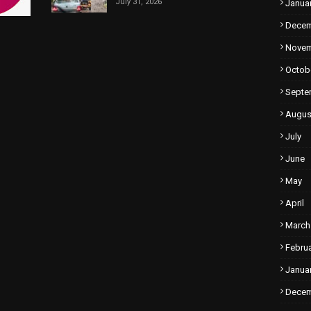
July 31, 2026
Janua
Dece
Nove
Octob
Septe
Augus
July
June
May
April
March
Febru
Janua
Dece