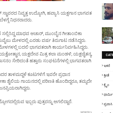
್ ಸ್ಥಾವರದ ನಿವೃತ್ತ ಉದ್ಯೋಗಿ, ಹವ್ಯಾಸಿ ಯಕ್ಷಗಾನ ಭಾಗವತ
ಳಗ್ಗೆ ನಿಧನರಾದರು.
 ಸಲ್ಲಿಸಿದ್ದ ಮಾಧವ ಆಚಾರ್, ಮುಂಬೈನ ಗೀತಾಂಬಿಕಾ
ುವೈಲು ಮೇಳದಲ್ಲಿ ಎರಡು ವರ್ಷ ತಿರುಗಾಟ ನಡೆಸಿದ್ದರು.
ೇಳಗಳಲ್ಲಿ ಬದಲಿ ಭಾಗವತರಾಗಿ ಕಾರ್ಯನಿರ್ವಹಿಸಿದ್ದರು.
್ಷೋತ್ಥಾನ, ಯಕ್ಷದೇವ ಮಿತ್ರ ಕಲಾ ಮಂಡಳಿ, ಯಕ್ಷಚೈತನ್ಯ,
CAT
ನಂ ಸೇರಿದಂತೆ ಹತ್ತಾರು ಸಂಘಟನೆಗಳಲ್ಲಿ ಭಾಗವತರಾಗಿ
ಇತರೆ
ಿದರ ತಾಳಮದ್ದಳೆ ಕೂಟಗಳಿಗೆ ಇವರೇ ಪ್ರಧಾನ
ಕ್ರೀಡೆ
ೋಕಾ ಶೈಲಿಯ ಗಾಯನದಲ್ಲಿ ಪರಿಣತಿ ಹೊಂದಿದ್ದರೂ, ತಮ್ಮದೇ
ಕ್ರೈಂ
ಜನಪ್ರಿಯರಾಗಿದ್ದರು.
ಧಾರ್ಮ
ೋಗದಲ್ಲಿರುವ ಇಬ್ಬರು ಪುತ್ರರನ್ನು ಅಗಲಿದ್ದಾರೆ.
ಪ್ರವಾಸಿ
NEWER