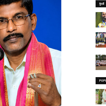
ಕ್ರೀಡೆ
POP