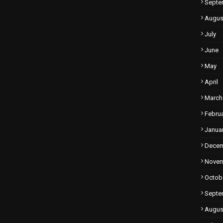
Septe
Augus
July
June
May
April
March
Febru
Janua
Dece
Nove
Octob
Septe
Augus