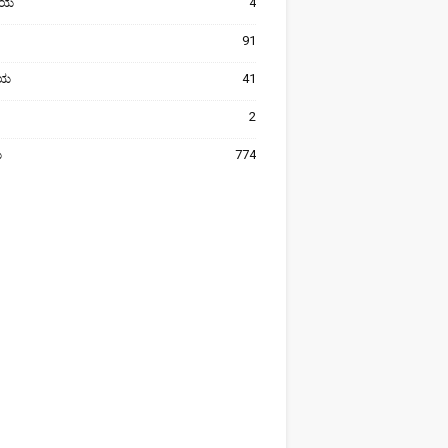
ೀಯ
4
91
ರೀಯ
41
2
ಯ
774