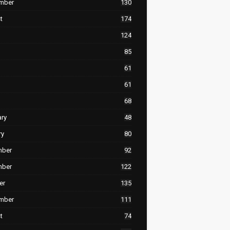
mber
130
t
174
124
85
61
61
68
ary
48
ry
80
mber
92
mber
122
er
135
mber
111
t
74