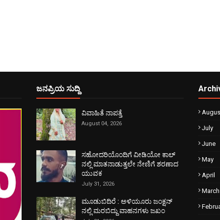
ಜನಪ್ರಿಯ ಸುದ್ದಿ
Archi
Augus
ವಿವಾಹಿತೆ ನಾಪತ್ತೆ
August 04, 2026
July
June
ಸಹೋದರಿಯೊಂದಿಗೆ ವೀಡಿಯೋ ಕಾಲ್
May
ನಲ್ಲಿ ಮಾತನಾಡುತ್ತಲೇ ನೇಣಿಗೆ ಶರಣಾದ
ಯುವಕ
April
July 31, 2026
March
ಮೂಡುಬಿದಿರೆ : ಅಳಿಯೂರು ಜಂಕ್ಷನ್
Febru
ನಲ್ಲಿ ಮರಬಿದ್ದು ವಾಹನಗಳು ಜಖಂ