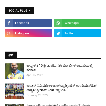
SOCIAL PLUGIN
ಕ್ರೀಡೆ
ಆಳ್ವಾಸ್‌ನ 10 ಕ್ರೀಡಾಪಟುಗಳು ಪೋಲೀಸ್ ಇಲಾಖೆಯಲ್ಲಿ
ನೇಮಕ
April 05, 2022
ಅಂತರ್ ವಿವಿ ಮಹಿಳಾ ಬಾಲ್ ಬ್ಯಾಡ್ಮಿಂಟನ್ ಚಾಂಪಿಯನ್‌ಶಿಪ್,
ಆಳ್ವಾಸ್ ಕ್ರೀಡಾಪಟುಗಳ ದಿಗ್ವಿಜಯ
February 23, 2022
ಕ್ರೀಡಾಕೂಟ: ಮೂಡುಬಿದಿರೆ ಬಂಟರ ಸಂಘದಕ್ಕೆ ಮೂರು