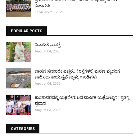
ಬಹುಗಳು
February 21, 2022
POPULAR POSTS
ವಿವಾಹಿತೆ ನಾಪತ್ತೆ
August 04, 2026
ವಾಹನ ಸವಾರರೇ ಎಚ್ಚರ...! ರಸ್ತೆಗಳಲ್ಲಿ ಮರಣ ಮೃದಂಗ
ಬಾರಿಸಲು ಕಾಯುತ್ತಿವೆ ಮೃತ್ಯು ಗುಂಡಿಗಳು
August 04, 2026
ಕಾಂತಾವರದಲ್ಲಿ ಯಕ್ಷದೇಗುಲದ ವಾರ್ಷಿಕ ಯಕ್ಷೋಲ್ಲಾಸ : ಪ್ರಶಸ್ತಿ
ಪ್ರದಾನ
August 03, 2026
CATEGORIES