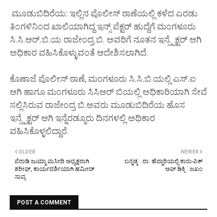
ಮೂಡುಬಿದಿರೆಯ: ಇಲ್ಲಿನ ಪೊಲೀಸ್ ಠಾಣೆಯಲ್ಲಿ ಕಳೆದ ಎರಡು
ತಿಂಗಳಿನಿಂದ ಖಾಲಿಯಾಗಿದ್ದ ಇನ್ಸ್ ಪೆಕ್ಟರ್ ಹುದ್ದೆಗೆ ಮಂಗಳೂರು
ಸಿ.ಸಿ.ಆರ್.ಬಿ.ಯ ರಾಜೇಂದ್ರ ಬಿ. ಅವರಿಗೆ ನೂತನ ಇನ್ಸ್ಪೆಕ್ಟರ್ ಆಗಿ
ಅಧಿಕಾರ ವಹಿಸಿಕೊಳ್ಳುವಂತೆ ಆದೇಶಿಸಲಾಗಿದೆ.
ಕೊಣಾಜೆ ಪೊಲೀಸ್ ಠಾಣೆ, ಮಂಗಳೂರು ಸಿ.ಸಿ.ಬಿ.ಯಲ್ಲಿ ಎಸ್.ಐ
ಆಗಿ ಹಾಗೂ ಮಂಗಳೂರು ಸಿಸಿಆರ್ ಬಿಯಲ್ಲಿ ಅಧಿಕಾರಿಯಾಗಿ ಸೇವೆ
ಸಲ್ಲಿಸಿರುವ ರಾಜೇಂದ್ರ ಬಿ.ಅವರು ಮೂಡುಬಿದಿರೆಯ ಹೊಸ
ಇನ್ಸ್ಪೆಕ್ಟರ್ ಆಗಿ ಇನ್ನೆರಡ್ಮೂರು ದಿನಗಳಲ್ಲಿ ಅಧಿಕಾರ
ವಹಿಸಿಕೊಳ್ಳಲಿದ್ದಾರೆ.
OLDER
NEWER
ಪೆರಾಡಿ ಜುಮ್ಮಾ ಮಸೀದಿ ಅಧ್ಯಕ್ಷರಾಗಿ
ಬನ್ನಡ್ಕ : ರಾ. ಹೆದ್ದಾರಿಯಲ್ಲಿ ಕಾರು-ಪಿಕ್
ಶರೀಫ್, ಕಾರ್ಯದರ್ಶಿಯಾಗಿ ಹಮೀದ್
ಅಪ್ ಡಿಕ್ಕಿ : ಜಖಂ
ಸಾವ್ಯ
POST A COMMENT