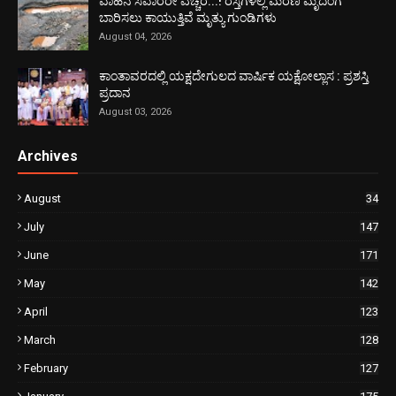
ವಾಹನ ಸವಾರರೇ ಎಚ್ಚರ...! ರಸ್ತೆಗಳಲ್ಲಿ ಮರಣ ಮೃದಂಗ
ಬಾರಿಸಲು ಕಾಯುತ್ತಿವೆ ಮೃತ್ಯು ಗುಂಡಿಗಳು
August 04, 2026
ಕಾಂತಾವರದಲ್ಲಿ ಯಕ್ಷದೇಗುಲದ ವಾರ್ಷಿಕ ಯಕ್ಷೋಲ್ಲಾಸ : ಪ್ರಶಸ್ತಿ
ಪ್ರದಾನ
August 03, 2026
Archives
August
34
July
147
June
171
May
142
April
123
March
128
February
127