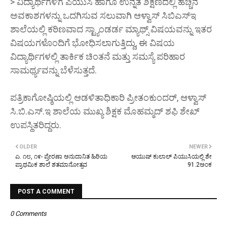
> ವಿದ್ಯಾರ್ಥಿಗಳಿಗೆ ಪಿಯುಸಿ ಹಾಗೂ ಉನ್ನತ ಶಿಕ್ಷಣದಲ್ಲಿ ಹೆಚ್ಚಿನ
ಅವಕಾಶಗಳನ್ನು ಒದಗಿಸುವ ಸಲುವಾಗಿ ಆಳ್ವಾಸ್ ಸಿಬಿಎಸ್‌ಇ
ಶಾಲೆಯಲ್ಲಿ ಕಠಿಣವಾದ ಸ್ಟ್ಯಾಂಡರ್ಡ ಮ್ಯಾಥ್ಸ್ ವಿಷಯವನ್ನು ಇತರ
ವಿಷಯಗಳೊಂದಿಗೆ ಭೋಧಿಸಲಾಗುತ್ತಿದ್ದು, ಈ ವಿಷಯ
ವಿದ್ಯಾರ್ಥಿಗಳಲ್ಲಿ ತಾರ್ಕಿಕ ಚಿಂತನೆ ಮತ್ತು ಸಮಸ್ಯೆ ಪರಿಹಾರ
ಸಾಮರ್ಥ್ಯವನ್ನು ಬೆಳೆಸುತ್ತದೆ.
ಪತ್ರಿಕಾಗೋಷ್ಠಿಯಲ್ಲಿ ಆಡಳಿತಾಧಿಕಾರಿ ಪ್ರೀತಂಕುಂದರ್, ಆಳ್ವಾಸ್
ಸಿ.ಬಿ.ಎಸ್.ಇ ಶಾಲೆಯ ಮುಖ್ಯ ಶಿಕ್ಷಕ ಮೊಹಮ್ಮದ್ ಶಫಿ ಶೇಖ್
ಉಪಸ್ಥಿತರಿದ್ದರು.
OLDER
NEWER
ಎ. ೧೮, ೧೯- ಪ್ರೇರಣಾ ಅನುದಾನಿತ ಹಿರಿಯ
ಆಯುಷ್ ಕುಲಾಲ್ ಪಿಯುಸಿಯಲ್ಲಿ ಶೇ
ಪ್ರಾಥಮಿಕ ಶಾಲೆ ಶತಮಾನೋತ್ಸವ
91.2ಅಂಕ
POST A COMMENT
0 Comments