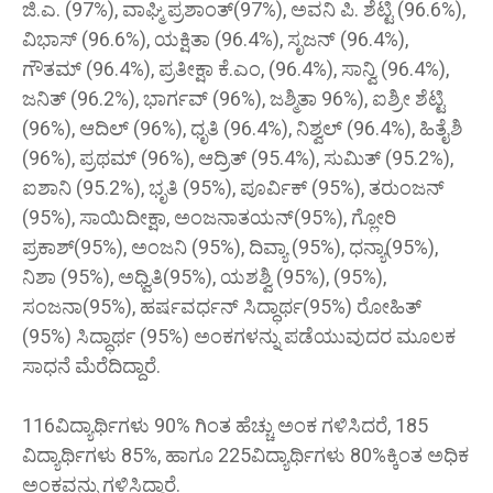
ಜಿ.ಎ. (97%), ವಾಘ್ಮಿ ಪ್ರಶಾಂತ್(97%), ಅವನಿ ಪಿ. ಶೆಟ್ಟಿ (96.6%),
ವಿಭಾಸ್ (96.6%), ಯಕ್ಷಿತಾ (96.4%), ಸೃಜನ್ (96.4%),
ಗೌತಮ್ (96.4%), ಪ್ರತೀಕ್ಷಾ ಕೆ.ಎಂ, (96.4%), ಸಾನ್ವಿ (96.4%),
ಜನಿತ್ (96.2%), ಭಾರ್ಗವ್ (96%), ಜಶ್ಮಿತಾ 96%), ಐಶ್ರೀ ಶೆಟ್ಟಿ
(96%), ಆದಿಲ್ (96%), ಧೃತಿ (96.4%), ನಿಶ್ವಲ್ (96.4%), ಹಿತೈಶಿ
(96%), ಪ್ರಥಮ್ (96%), ಆದ್ರಿತ್ (95.4%), ಸುಮಿತ್ (95.2%),
ಐಶಾನಿ (95.2%), ಭೃತಿ (95%), ಪೂರ್ವಿಕ್ (95%), ತರುಂಜನ್
(95%), ಸಾಯಿದೀಕ್ಷಾ, ಅಂಜನಾತಯನ್(95%), ಗ್ಲೋರಿ
ಪ್ರಕಾಶ್(95%), ಅಂಜನಿ (95%), ದಿವ್ಯಾ (95%), ಧನ್ಯಾ(95%),
ನಿಶಾ (95%), ಅಧ್ವಿತಿ(95%), ಯಶಶ್ವಿ (95%), (95%),
ಸಂಜನಾ(95%), ಹರ್ಷವರ್ಧನ್ ಸಿದ್ಧಾರ್ಥ(95%) ರೋಹಿತ್
(95%) ಸಿದ್ಧಾರ್ಥ (95%) ಅಂಕಗಳನ್ನು ಪಡೆಯುವುದರ ಮೂಲಕ
ಸಾಧನೆ ಮೆರೆದಿದ್ದಾರೆ.
116ವಿದ್ಯಾರ್ಥಿಗಳು 90% ಗಿಂತ ಹೆಚ್ಚು ಅಂಕ ಗಳಿಸಿದರೆ, 185
ವಿದ್ಯಾರ್ಥಿಗಳು 85%, ಹಾಗೂ 225ವಿದ್ಯಾರ್ಥಿಗಳು 80%ಕ್ಕಿಂತ ಅಧಿಕ
ಅಂಕವನ್ನು ಗಳಿಸಿದ್ದಾರೆ.