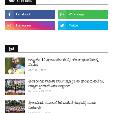
SOCIAL PLUGIN
ಕ್ರೀಡೆ
ಆಳ್ವಾಸ್‌ನ 10 ಕ್ರೀಡಾಪಟುಗಳು ಪೋಲೀಸ್ ಇಲಾಖೆಯಲ್ಲಿ
ನೇಮಕ
April 05, 2022
ಅಂತರ್ ವಿವಿ ಮಹಿಳಾ ಬಾಲ್ ಬ್ಯಾಡ್ಮಿಂಟನ್ ಚಾಂಪಿಯನ್‌ಶಿಪ್,
ಆಳ್ವಾಸ್ ಕ್ರೀಡಾಪಟುಗಳ ದಿಗ್ವಿಜಯ
February 23, 2022
ಕ್ರೀಡಾಕೂಟ: ಮೂಡುಬಿದಿರೆ ಬಂಟರ ಸಂಘದಕ್ಕೆ ಮೂರು
ಬಹುಗಳು
February 21, 2022