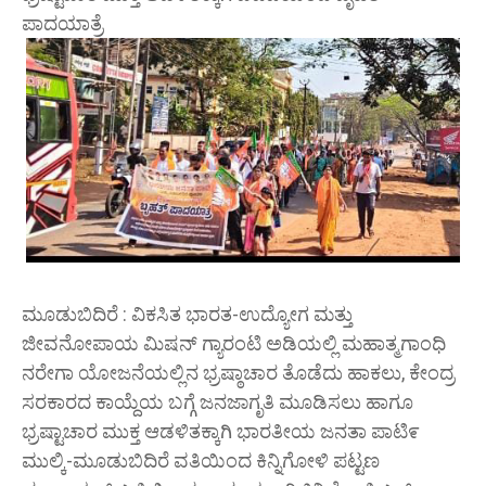
ಪಾದಯಾತ್ರೆ
ಮೂಡುಬಿದಿರೆ : ವಿಕಸಿತ ಭಾರತ-ಉದ್ಯೋಗ ಮತ್ತು
ಜೀವನೋಪಾಯ ಮಿಷನ್ ಗ್ಯಾರಂಟಿ ಅಡಿಯಲ್ಲಿ ಮಹಾತ್ಮಗಾಂಧಿ
ನರೇಗಾ ಯೋಜನೆಯಲ್ಲಿನ ಭ್ರಷ್ಠಾಚಾರ ತೊಡೆದು ಹಾಕಲು, ಕೇಂದ್ರ
ಸರಕಾರದ ಕಾಯ್ದೆಯ ಬಗ್ಗೆ ಜನಜಾಗೃತಿ ಮೂಡಿಸಲು ಹಾಗೂ
ಭ್ರಷ್ಟಾಚಾರ ಮುಕ್ತ ಆಡಳಿತಕ್ಕಾಗಿ ಭಾರತೀಯ ಜನತಾ ಪಾಟಿ೯
ಮುಲ್ಕಿ-ಮೂಡುಬಿದಿರೆ ವತಿಯಿಂದ ಕಿನ್ನಿಗೋಳಿ ಪಟ್ಟಣ