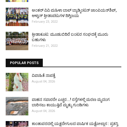
ಅಂತರ್ ವಿವಿ ಮಹಿಳಾ ಬಾಲ್ ಬ್ಯಾಡ್ಮಿಂಟನ್ ಚಾಂಪಿಯನ್‌ಶಿಪ್,
ಆಳ್ವಾಸ್ ಕ್ರೀಡಾಪಟುಗಳ ದಿಗ್ವಿಜಯ
February 23, 2022
ಕ್ರೀಡಾಕೂಟ: ಮೂಡುಬಿದಿರೆ ಬಂಟರ ಸಂಘದಕ್ಕೆ ಮೂರು
ಬಹುಗಳು
February 21, 2022
POPULAR POSTS
ವಿವಾಹಿತೆ ನಾಪತ್ತೆ
August 04, 2026
ವಾಹನ ಸವಾರರೇ ಎಚ್ಚರ...! ರಸ್ತೆಗಳಲ್ಲಿ ಮರಣ ಮೃದಂಗ
ಬಾರಿಸಲು ಕಾಯುತ್ತಿವೆ ಮೃತ್ಯು ಗುಂಡಿಗಳು
August 04, 2026
ಕಾಂತಾವರದಲ್ಲಿ ಯಕ್ಷದೇಗುಲದ ವಾರ್ಷಿಕ ಯಕ್ಷೋಲ್ಲಾಸ : ಪ್ರಶಸ್ತಿ