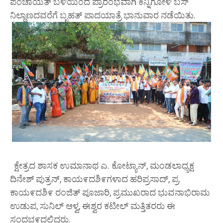
ಪಂಚಾಯತ್ ಬಳಿಯಿಂದ ಪ್ರಾರಂಭವಾಗಿ ಕಿನ್ನಿಗೋಳಿ ಬಸ್
ನಿಲ್ದಾಣದವರೆಗೆ ಬೃಹತ್ ಪಾದಯಾತ್ರೆ ಭಾನುವಾರ ನಡೆಯಿತು.
ಕ್ಷೇತ್ರದ ಶಾಸಕ ಉಮಾನಾಥ ಎ. ಕೋಟ್ಯಾನ್, ಮಂಡಲಾಧ್ಯಕ್ಷ
ದಿನೇಶ್ ಪುತ್ರನ್, ಕಾಯ೯ದಶಿ೯ಗಳಾದ ಹರಿಪ್ರಸಾದ್, ಪ್ರ.
ಕಾಯ೯ದಶಿ೯ ರಂಜಿತ್ ಪೂಜಾರಿ, ಪ್ರಮುಖರಾದ ಭುವನಾಭಿರಾಮ
ಉಡುಪ, ಸುನಿಲ್ ಆಳ್ವ, ಈಶ್ವರ ಕಟೀಲ್ ಮತ್ತಿತರರು ಈ
ಸಂದಭ೯ದಲ್ಲಿದ್ದರು.