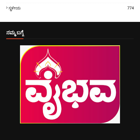
ಸ್ಥಳೀಯ
774
ನಮ್ಮ ಬಗ್ಗೆ