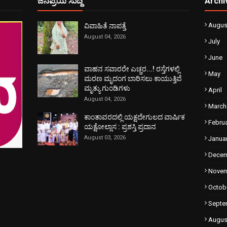
ಜನಪ್ರಿಯ ಸುದ್ದಿ
Archi
Augus
ವಿವಾಹಿತೆ ನಾಪತ್ತೆ
August 04, 2026
July
June
ವಾಹನ ಸವಾರರೇ ಎಚ್ಚರ...! ರಸ್ತೆಗಳಲ್ಲಿ
May
ಮರಣ ಮೃದಂಗ ಬಾರಿಸಲು ಕಾಯುತ್ತಿವೆ
ಮೃತ್ಯು ಗುಂಡಿಗಳು
April
August 04, 2026
March
ಕಾಂತಾವರದಲ್ಲಿ ಯಕ್ಷದೇಗುಲದ ವಾರ್ಷಿಕ
Febru
ಯಕ್ಷೋಲ್ಲಾಸ : ಪ್ರಶಸ್ತಿ ಪ್ರದಾನ
August 03, 2026
Janua
Dece
Nove
Octob
Septe
Augus