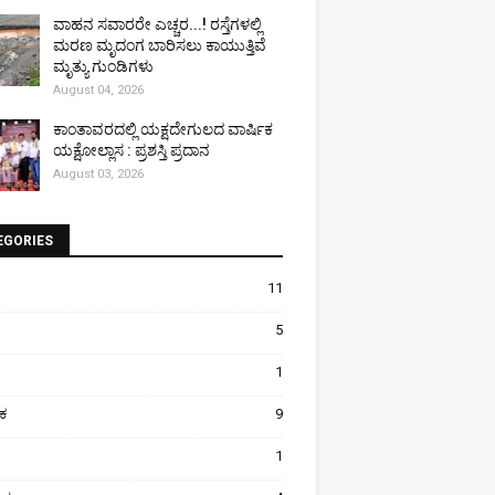
ವಾಹನ ಸವಾರರೇ ಎಚ್ಚರ...! ರಸ್ತೆಗಳಲ್ಲಿ
ಮರಣ ಮೃದಂಗ ಬಾರಿಸಲು ಕಾಯುತ್ತಿವೆ
ಮೃತ್ಯು ಗುಂಡಿಗಳು
August 04, 2026
ಕಾಂತಾವರದಲ್ಲಿ ಯಕ್ಷದೇಗುಲದ ವಾರ್ಷಿಕ
ಯಕ್ಷೋಲ್ಲಾಸ : ಪ್ರಶಸ್ತಿ ಪ್ರದಾನ
August 03, 2026
EGORIES
11
5
1
ಿಕ
9
1