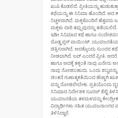
ಖುಷಿ ಕೊಡಲಿದೆ. ಪ್ರೀತಿಯನ್ನು ಹುಡುಕುತ
ಕಥೆಯನ್ನು ಈ ಸಿನಿಮಾ ಹೊಂದಿದೆ. ಆದ
ನಿಚ್ಚಳವಾಗಿದೆ. ಮಕ್ಕಳೊಂದಿಗೆ ಹೆತ್ತವರ
ಮಕ್ಕಳು ದಾರಿ ತಪ್ಪುವುದನ್ನು ತಡೆಯಲಿದೆ
ಇಡೀ ಸಿನಿಮಾದ ಕಥೆ ಹಾಗೂ ಸಂದೇಶವನ್ನು
ದೊಡ್ಡ ಪ್ಲಸ್‌ ಪಾಯಿಂಟ್‌. ಯುವಜನತೆ
ಚಿತ್ರಿಸಲಾಗಿದೆ. ಅದಕ್ಕೊಂದು ಸುಂದರ 
ನೀಡಲಾಗಿದೆ. ಲವ್ ಎಂದರೆ ಪ್ರೀತಿ. ಆದರೆ ಆ
ಹಾಗೂ ಅದಕ್ಕೆ ತಕ್ಕಂತೆ ನಾವು ಏನೇನು ಅನ
ನಾವು ನೋಡಬಹುದು. ಒಂದು ಶಬ್ದವನ್ನು 
ಚಿಂತನೆ ಗುಣಾತ್ಮಕತೆಯಿಂದ ಹೆಚ್ಚಾಗಿ ಋಣ
ವನ್ನು ನೋಡಲೇಬೇಕು. ಪ್ರತಿಯೊಂದು ದೃಶ್ಯವ
ಸಿನಿಮಾದ ನಿರ್ದೇಶಕ ಸೂರಜ್ ಶೆಟ್ಟಿ ತಿಳಿಸ
ಯುವಜನತೆಯ ತಳಮಳವನ್ನು ಕೇಂದ್ರೀಕರಿ
ವಿದ್ಯಾರ್ಥಿಗಳು ಸಹಿತ ಯುವಜನಾಂಗದ ಮನ
ತಿಳಿಸಿದ್ದಾರೆ.