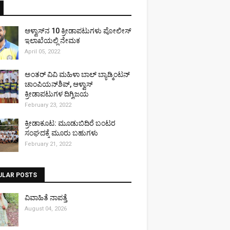
ಆಳ್ವಾಸ್‌ನ 10 ಕ್ರೀಡಾಪಟುಗಳು ಪೋಲೀಸ್
ಇಲಾಖೆಯಲ್ಲಿ ನೇಮಕ
April 05, 2022
ಅಂತರ್ ವಿವಿ ಮಹಿಳಾ ಬಾಲ್ ಬ್ಯಾಡ್ಮಿಂಟನ್
ಚಾಂಪಿಯನ್‌ಶಿಪ್, ಆಳ್ವಾಸ್
ಕ್ರೀಡಾಪಟುಗಳ ದಿಗ್ವಿಜಯ
February 23, 2022
ಕ್ರೀಡಾಕೂಟ: ಮೂಡುಬಿದಿರೆ ಬಂಟರ
ಸಂಘದಕ್ಕೆ ಮೂರು ಬಹುಗಳು
February 21, 2022
ULAR POSTS
ವಿವಾಹಿತೆ ನಾಪತ್ತೆ
August 04, 2026