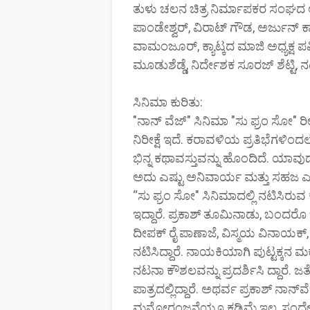
ತುಳು ಚಲನ ಚಿತ್ರ ನಿರ್ಮಾಪಕರ ಸಂಘದ ಅಧ್
ಪಾಂಡೇಶ್ವರ್, ವಿರಾಟ್ ಗೌಡ, ಅರ್ಜುನ್ 
ವಾಮಂಜೂರ್, ಕ್ಯಾಟ್ಕದ ಮಾಜಿ ಅಧ್ಯಕ್ಷ ಪಮ್
ಮೂಡುಶೆಡ್ಡೆ, ನಿರ್ದೇಶಕ ಸೂರಜ್ ಶೆಟ್ಟಿ, 
ಸಿನಿಮಾ ಕುರಿತು:
"ನಾನ್ ವೆಜ್" ಸಿನಿಮಾ "ಸು ಫ್ರಂ ಸೋ
ನಿರೀಕ್ಷೆ ಇದೆ. ಕರಾವಳಿಯ ಪ್ರತಿಭೆಗಳಿಂದಲ
ಭಿನ್ನ ಕಥಾವಸ್ತುವನ್ನು ಹೊಂದಿದೆ. ಯಾವು
ಅದು ಎಷ್ಟು ಅನಿವಾರ್ಯ ಮತ್ತು ಸಹಜ 
“ಸು ಫ್ರಂ ಸೋ" ಸಿನಿಮಾದಲ್ಲಿ ನಟಿಸಿರುವ
ಇದ್ದಾರೆ. ಪ್ರಕಾಶ್ ತೂಮಿನಾಡು, ಬಂದರ
ದೀಪಕ್‌ ರೈ ಪಾಣಾಜೆ, ವಿಸ್ಮಯ ವಿನಾಯಕ್,
ನಟಿಸಿದ್ದಾರೆ. ನಾಯಕಿಯಾಗಿ ಪುಟ್ಟಕ್ಕನ 
ನಟನಾ ಕೌಶಲವನ್ನು ಪ್ರದರ್ಶಿಸಿ ದ್ದಾರೆ. 
ಪಾತ್ರದಲ್ಲಿದ್ದಾರೆ. ಅಥರ್ವ ಪ್ರಕಾಶ್‌ ನಾನ್‌ವ
ಮನೋರಂಜನೆಯೂ ಕಡಿಮೆ ಇಲ್ಲ, ಸಂದೇಶ 