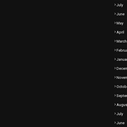
July
June
May
April
March
Febru
Janua
Dece
Nove
Octob
Septe
Augus
July
June