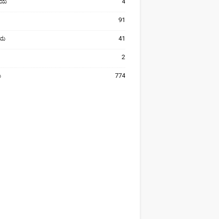
ೀಯ
4
91
ರೀಯ
41
2
ಯ
774