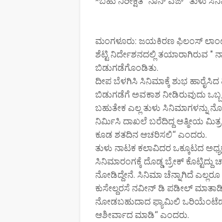
*ಬಹು ನಿರೀಕ್ಷಿತ "ನಾನ್ ವೆಜ್“ ತುಳು 
ಮಂಗಳೂರು: ಜಯಕಿರಣ ಫಿಲಂಸ್ ಲಾಂಛನದಲ್
ಶೆಟ್ಟಿ ನಿರ್ದೇಶನದಲ್ಲಿ ತಯಾರಾಗಿರುವ " 
ಬಿಡುಗಡೆಗೊಂಡಿತು.
ದೀಪ ಬೆಳಗಿಸಿ ಸಿನಿಮಾಕ್ಕೆ ಶುಭ ಹಾರೈ
ಬಿಡುಗಡೆಗೆ ಅವಕಾಶ ನೀಡಿರುವುದು ಒಬ್ಬ ನ
ಬಹುತೇಕ ಎಲ್ಲ ತುಳು ಸಿನಿಮಾಗಳನ್ನು ನೋಡ
ನಿರ್ಮಿಸಿ ದಾಖಲೆ ಬರೆದಿದ್ದ ಆತ್ಮೀಯ ಮಿ
ಕೂಡ ಶತದಿನ ಆಚರಿಸಲಿ“ ಎಂದರು.
ತುಳು ನಾಟಕ ಕಲಾವಿದರ ಒಕ್ಕೂಟದ ಅಧ್ಯಕ್ಷ
ಸಿನಿಮಾರಂಗಕ್ಕೆ ದೊಡ್ಡ ಬ್ರೇಕ್ ಕೊಟ್ಟಿ
ನೋಡಿದ್ದೇನೆ. ಸಿನಿಮಾ ಚೆನ್ನಾಗಿದೆ ಎಲ್ಲರ
ಕುಸೇಲ್ದರಸೆ ನವೀನ್ ಡಿ ಪಡೀಲ್ ಮಾತಾಡ
ನೋಡಬಹುದಾದ ಫ್ಯಾಮಿಲಿ ಒರಿಯೆಂಟೆಡ್ ಚ
ಆಶೀರ್ವಾದ ಮಾಡಿ“ ಎಂದರು.