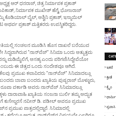
ಯಕ್ಷ ಆರ್ ಧನರಾಜ್, ಚಿತ್ರ ನಿರ್ಮಾಪಕ ಪ್ರಕಾಶ್
ಕಾಪಿಕಾಡ್, ನಿರ್ಮಾಪಕ ಮುಖೇಶ್ ಹೆಗ್ಡೆ, ಭೋಜರಾಜ್
ಮಿ ಕೊಡಿಯಾಲ್ ಬೈಲ್, ಅಶ್ವಿನಿ ಪ್ರಕಾಶ್, ಇಸ್ಮಾಯಿಲ್
ನಟ ಅಥರ್ವ ಪ್ರಕಾಶ್ ಮತ್ತಿತರರು ಉಪಸ್ಥಿತರಿದ್ದರು.
" ರೀತಿಯಲ್ಲಿ ಸಂಚಲನ ಮೂಡಿಸಿ ಹೊಸ ದಾಖಲೆ ಬರೆಯುವ
ೇ ಸಿದ್ಧವಾಗಿರುವ "ನಾನ್‌ವೆಜ್‌" ಸಿನಿಮಾ ಒಂದು ಅತ್ಯುತ್ತಮ
CAT
ದನ್ನು ಮಡಿಮೈಲಿಗೆ, ಅಸಹ್ಯ ಎಂದು ಪರಿಗಣಿಸಿದ್ದೇವೆಯೋ
ಎಂಬುದು ಈ ಚಿತ್ರದ ಒಂದು ಸಂದೇಶವೂ ಆಗಿದೆ.
ಇತರೆ
 ಕೆಲವು ಪ್ರಮುಖ ಕಲಾವಿದರು "ನಾನ್‌ವೆಜ್‌" ಸಿನಿಮಾದಲ್ಲೂ
ಕ್ರೀಡೆ
ೊ ಬಂದರು ಬಾವಾ ಬಂದರು ಖ್ಯಾತಿಯ ಪುಷ್ಪರಾಜ್ ಬೊಳ್ಳೂರು,
 ರೂಪಾ ವರ್ಕಾಡಿ ಅವರು ನಾನ್‌ವೆಜ್‌ ಸಿನಿಮಾದಲ್ಲೂ
ಕ್ರೈಂ
ಮಕ್ಕಳು ದಾರಾವಾಹಿ ಖ್ಯಾತಿಯ ಸಂಜನಾ ಬುರ್ಲಿ ತಮ್ಮ ಅದ್ಭುತ
ಧಾರ್ಮ
ಜತೆಗೆ ಕುಸೇಲ್ದರಸೆ ನವೀನ್‌ ಡಿ. ಪಡೀಲ್‌ ಅವರೂ ಪ್ರಮುಖ
ಪ್ರವಾಸಿ
ೆಜ್‌ನ ಪ್ರಮುಖ ಪಾತ್ರದಲ್ಲಿದ್ದಾರೆ. ಸಿನಿಮಾದಲ್ಲಿ
- ಕಥೆಯೂ ಅದ್ಭುತ. ನಾನ್‌ವೆಜ್‌ನ ವಿಷಯವೇ ಎಲ್ಲರಿಗೂ