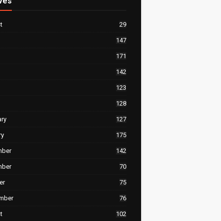
ves
t
29
147
171
142
123
128
ary
127
ry
175
mber
142
mber
70
er
75
mber
76
t
102