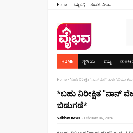
Home
ನಮ್ಮ ಬಗ್ಗೆ
ಸಂಪರ್ಕ ವಿಳಾಸ
HOME
ಸ್ಥಳೀಯ
ರಾಜ್ಯ
ರಾಜಕ
Home
*ಬಹು ನಿರೀಕ್ಷಿತ "ನಾನ್ ವೆಜ್“ ತುಳು ಸಿನಿಮಾ ಕ
*ಬಹು ನಿರೀಕ್ಷಿತ "ನಾನ್ 
ಬಿಡುಗಡೆ*
vaibhav news
-
February 06, 2026