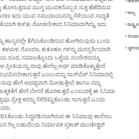
ರಾಜಕ
್ತಾ ಹೋಗುತ್ತಿರುವ ಮುಗ್ಧ ಯುವಕನೊಬ್ಬನ ಸುತ್ತ ಹೆಣೆದಿರುವ
ರಾಜ್ಯ
 ಕಾರಣ ಇದು ಯುವ ಸಮುದಾಯವನ್ನು ಸೆಳೆಯುವ ಸಾಧ್ಯತೆ
ು ಜತೆಯಾಗಿ ಕುಳಿತು ನೋಡಬೇಕಾದ ಸಿನಿಮಾವಾಗಿದ್ದು, ಇದು
ರಾಷ್ಟ್
.
ಸಿನಿಮಾ
 ಹಾಸ್ಯದಲ್ಲೇ ತೆಗೆದುಕೊಂಡಿರುವ ಹೋಗಿರುವುದು ಒಂದು
ಸ್ಥಳೀ
ಯ ತಳಮಳ, ಗೊಂದಲ, ಕುತೂಹಲ ಗಳನ್ನು ಮನಸ್ಪರ್ಶಿಯಾಗಿ
ಕಥೆಯ ರೂಪ, ಸಮಾಜಕ್ಕೊಂದು ಒಳ್ಳೆಯ ಸಂದೇಶವನ್ನೂ
 ಪ್ರೀತಿಯನ್ನು ನಾವು ಹೇಗೆಲ್ಲ ಅರ್ಥ ಮಾಡಿಕೊಳ್ಳುತ್ತೇವೆ
ುಭವಿಸಬೇಕಾಗುತ್ತದೆ ಎಂಬುದನ್ನು ನಾನ್‌ವೆಜ್ ಸಿನಿಮಾದಲ್ಲಿ
ನಾವು ಹೇಗೆ ಅಪಥ್ಯವಾಗಿ ನೋಡುತ್ತೇವೆ ಹಾಗೂ ನಮ್ಮ
ಾತ್ಮಕತೆಗೆ ಹೇಗೆ ಬೇಗನೆ ಹೊರಳುತ್ತದೆ ಎಂಬುದಕ್ಕೆ ಈ ಸಿನಿಮಾ
ೂ ಪ್ರೇಕ್ಷ ಕರನ್ನು ಸೆಳೆದಿಟ್ಟುಕೊಂಡು ಸಾಗುತ್ತದೆ ಎಂದು
ಿದರು.
ಸಿಕೊಂಡು ಸಿದ್ಧಪಡಿಸಲಾಗಿರುವ ಈ ಸಿನಿಮಾವು ಕಾಲೇಜು
 ಗೆಲ್ಲ ಬಹುದೆಂದು ನಿರ್ಮಾಪಕ ಪ್ರಕಾಶ್ ಪಾಂಡೇಶ್ವರ್