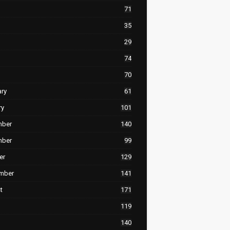
71
35
29
74
70
ary
61
ry
101
mber
140
mber
99
er
129
mber
141
t
171
119
140