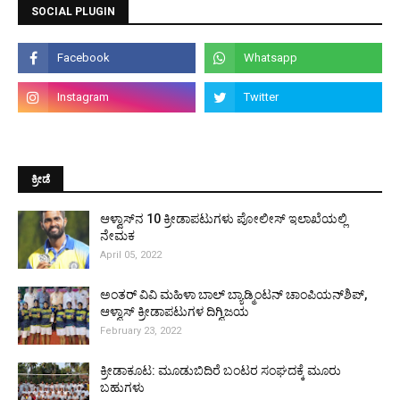
SOCIAL PLUGIN
ಕ್ರೀಡೆ
ಆಳ್ವಾಸ್‌ನ 10 ಕ್ರೀಡಾಪಟುಗಳು ಪೋಲೀಸ್ ಇಲಾಖೆಯಲ್ಲಿ
ನೇಮಕ
April 05, 2022
ಅಂತರ್ ವಿವಿ ಮಹಿಳಾ ಬಾಲ್ ಬ್ಯಾಡ್ಮಿಂಟನ್ ಚಾಂಪಿಯನ್‌ಶಿಪ್,
ಆಳ್ವಾಸ್ ಕ್ರೀಡಾಪಟುಗಳ ದಿಗ್ವಿಜಯ
February 23, 2022
ಕ್ರೀಡಾಕೂಟ: ಮೂಡುಬಿದಿರೆ ಬಂಟರ ಸಂಘದಕ್ಕೆ ಮೂರು
ಬಹುಗಳು