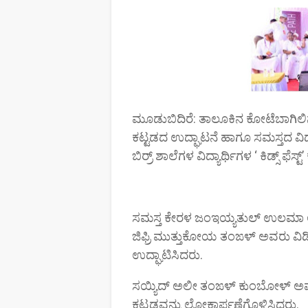
ಮೂಡುಬಿದಿರೆ: ತಾಲೂಕಿನ ಕೋಟೆಬಾಗಿಲಿನಲ
ಕಟ್ಟಡದ ಉದ್ಘಾಟನೆ ಹಾಗೂ ಸಮಸ್ತದ ವ
ಬಿರ್ರ್ ಶಾಲೆಗಳ ವಿದ್ಯಾರ್ಥಿಗಳ ‘ ಕಿಡ್ಸ್ ಫೆಸ
ಸಮಸ್ತ ಕೇರಳ ಜಂಇಯ್ಯತುಲ್ ಉಲಮಾ ಅಧ
ಜಿಫ್ರಿ ಮುತ್ತುಕೋಯ ತಂಙಳ್ ಅವರು ವಿಡ
ಉದ್ಘಾಟಿಸಿದರು.
ಸಯ್ಯಿದ್ ಅಲೀ ತಂಙಳ್ ಕುಂಬೋಳ್ ಅ
ಕಟ್ಟಡವನ್ನು ಲೋಕಾರ್ಪಣೆಗೊಳಿಸಿದರು.