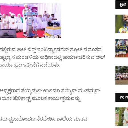
ಕ್ರೀಡೆ
್ಲಿರುವ ಅಲ್ ಬಿರ್ರ್ ಇಂಟರ್ನ್ಯಾಷನಲ್ ಸ್ಕೂಲ್ ನ ನೂತನ
ಿದ್ಯಾಭ್ಯಾಸ ಮಂಡಳಿಯ ಅಧೀನದಲ್ಲಿ ಕಾರ್ಯಾಚರಿಸುವ ಅಲ್
್ಟ್’ ಕಾರ್ಯಕ್ರಮ ಇತ್ತೀಚೆಗೆ ನಡೆಯಿತು.
್ಯಕ್ಷರಾದ ಸಯ್ಯಿದುಲ್ ಉಲಮಾ ಸಯ್ಯಿದ್ ಮುಹಮ್ಮದ್
ಿಯೋ ಟೆಲಿಕಾಸ್ಟ್ ಮೂಲಕ ಕಾರ್ಯಕ್ರಮವನ್ನು
POP
ವರು ಧ್ವಜಾರೋಹಣ ನೆರವೇರಿಸಿ ಶಾಲೆಯ ನೂತನ