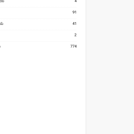
ೀಯ
4
91
ರೀಯ
41
2
ಯ
774