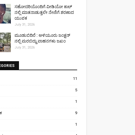
ಸಹೋದರಿಯೊಂದಿಗೆ ವೀಡಿಯೋ ಕಾಲ್
ನಲ್ಲಿ ಮಾತನಾಡುತ್ತಲೇ ನೇಣಿಗೆ ಶರಣಾದ
ಯುವಕ
July 31, 2026
ಮೂಡುಬಿದಿರೆ : ಅಳಿಯೂರು ಜಂಕ್ಷನ್
ನಲ್ಲಿ ಮರಬಿದ್ದು ವಾಹನಗಳು ಜಖಂ
July 31, 2026
EGORIES
11
5
1
ಿಕ
9
1