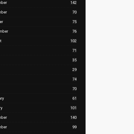
mber
142
mber
70
er
75
mber
76
t
102
71
35
29
74
70
ary
61
ry
101
mber
140
mber
99