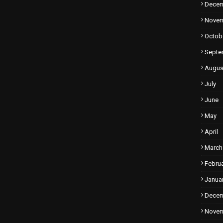
Dece
Nove
Octob
Septe
Augus
July
June
May
April
March
Febru
Janua
Dece
Nove