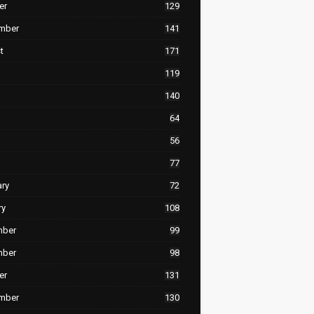
er
129
mber
141
t
171
119
140
64
56
77
ary
72
ry
108
mber
99
mber
98
er
131
mber
130