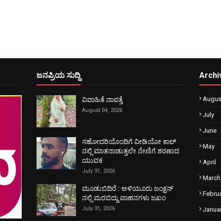
ಜನಪ್ರಿಯ ಸುದ್ದಿ
Archi
Augus
ವಿವಾಹಿತೆ ನಾಪತ್ತೆ
August 04, 2026
July
June
ಸಹೋದರಿಯೊಂದಿಗೆ ವೀಡಿಯೋ ಕಾಲ್
May
ನಲ್ಲಿ ಮಾತನಾಡುತ್ತಲೇ ನೇಣಿಗೆ ಶರಣಾದ
ಯುವಕ
April
July 31, 2026
March
ಮೂಡುಬಿದಿರೆ : ಅಳಿಯೂರು ಜಂಕ್ಷನ್
Febru
ನಲ್ಲಿ ಮರಬಿದ್ದು ವಾಹನಗಳು ಜಖಂ
July 31, 2026
Janua