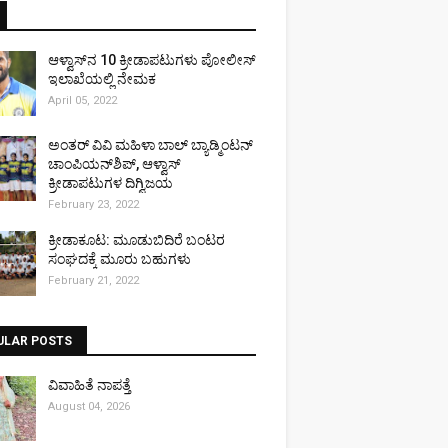
ಆಳ್ವಾಸ್‌ನ 10 ಕ್ರೀಡಾಪಟುಗಳು ಪೋಲೀಸ್
ಇಲಾಖೆಯಲ್ಲಿ ನೇಮಕ
April 05, 2022
ಅಂತರ್ ವಿವಿ ಮಹಿಳಾ ಬಾಲ್ ಬ್ಯಾಡ್ಮಿಂಟನ್
ಚಾಂಪಿಯನ್‌ಶಿಪ್, ಆಳ್ವಾಸ್
ಕ್ರೀಡಾಪಟುಗಳ ದಿಗ್ವಿಜಯ
February 23, 2022
ಕ್ರೀಡಾಕೂಟ: ಮೂಡುಬಿದಿರೆ ಬಂಟರ
ಸಂಘದಕ್ಕೆ ಮೂರು ಬಹುಗಳು
February 21, 2022
ULAR POSTS
ವಿವಾಹಿತೆ ನಾಪತ್ತೆ
August 04, 2026