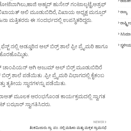
ರಾಜಕ
ಟೆಬಾಗಿಲು,ಹಾಜಿ ಅಹ್ಮದ್ ಹುಸೇನ್ ಗಂಟಾಲ್ಕಟ್ಟೆ,ಅಶ್ರಫ್
 ಲಿಖಾಯತ್ ಆಲಿ ಮೂಡುಬಿದಿರೆ, ವಿಖಾಯ ಅಧ್ಯಕ್ಷ ಮನ್ಸೂರ್
ರಾಜ್ಯ
ನಾ ಮತ್ತಿತರರು ಈ ಸಂದರ್ಭದಲ್ಲಿ ಉಪಸ್ಥಿತರಿದ್ದರು.
ರಾಷ್ಟ್
ಸಿನಿಮಾ
ಸ್ಥಳೀ
ಫೆಸ್ಟ್ ನಲ್ಲಿ ಅಡ್ಡೂರಿನ ಅಲ್ ಬಿರ್ರ್ ಶಾಲೆ ಫ್ರೀ ಪ್ರೈಮರಿ ಹಾಗೂ
 ಹೊರಹೊಮ್ಮಿತು.
ಅಪ್ ಚಾಂಪಿಯನ್ ಆಗಿ ಅಜುಮ್ ಅಲ್ ಬಿರ್ರ್ ಮೂಡುಬಿದಿರೆ
ಿರ್ರ್ ಶಾಲೆ ಪಡೆಯಿತು ‌‌.ಫ್ರೀ ಪ್ರೈಮರಿ ವಿಭಾಗದಲ್ಲಿ ಕೈಕಂಬ
ತು ತೃತೀಯ ಸ್ಥಾನಗಳನ್ನು ಪಡೆಯಿತು.
ಾಅತ್ ಮೂಲಕ ಆರಂಭಗೊಂಡ ಕಾರ್ಯಕ್ರಮದಲ್ಲಿ ಸ್ವಾಗತ
ಟ್ ಬಝಾರ್ ಸ್ವಾಗತಿಸಿದರು.
NEWER
ತೆಂಕಮಿಜಾರು ಗ್ರಾ. ಪಂ. ನಲ್ಲಿ ಮಹಿಳಾ ಮತ್ತು ಮಕ್ಕಳ ಗ್ರಾಮಸಭೆ