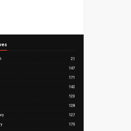
ves
t
21
147
171
142
123
128
ary
127
ry
175