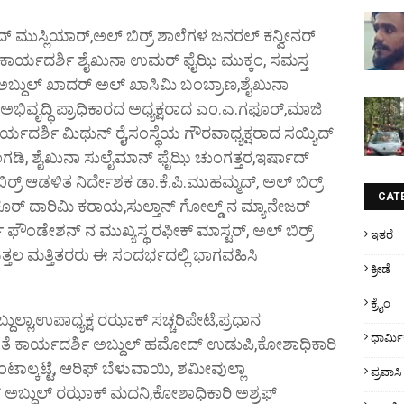
ಮದ್ ಮುಸ್ಲಿಯಾರ್,ಅಲ್ ಬಿರ್ರ್ ಶಾಲೆಗಳ ಜನರಲ್ ಕನ್ವೀನರ್
ಕಾರ್ಯದರ್ಶಿ ಶೈಖುನಾ ಉಮರ್ ಫೈಝಿ ಮುಕ್ಕಂ, ಸಮಸ್ತ
ಅಬ್ದುಲ್ ಖಾದರ್ ಅಲ್ ಖಾಸಿಮಿ ಬಂಬ್ರಾಣ,ಶೈಖುನಾ
ಿವೃದ್ಧಿ ಪ್ರಾಧಿಕಾರದ ಅಧ್ಯಕ್ಷರಾದ ಎಂ.ಎ.ಗಫೂರ್,ಮಾಜಿ
್ಯದರ್ಶಿ ಮಿಥುನ್ ರೈ,ಸಂಸ್ಥೆಯ ಗೌರವಾಧ್ಯಕ್ಷರಾದ ಸಯ್ಯಿದ್
ತಂಗಡಿ, ಶೈಖುನಾ ಸುಲೈಮಾನ್ ಫೈಝಿ ಚುಂಗತ್ತರ,ಇರ್ಷಾದ್
್ರ್ ಆಡಳಿತ ನಿರ್ದೇಶಕ ಡಾ.ಕೆ.ಪಿ.ಮುಹಮ್ಮದ್, ಅಲ್ ಬಿರ್ರ್
CAT
ುಕೂರ್ ದಾರಿಮಿ ಕರಾಯ,ಸುಲ್ತಾನ್ ಗೋಲ್ಡ್ ನ ಮ್ಯಾನೇಜರ್
್ ಫೌಂಡೇಶನ್ ನ ಮುಖ್ಯಸ್ಥ ರಫೀಕ್ ಮಾಸ್ಟರ್, ಅಲ್ ಬಿರ್ರ್
ಇತರೆ
ತ್ತಲ ಮತ್ತಿತರರು ಈ ಸಂದರ್ಭದಲ್ಲಿ ಭಾಗವಹಿಸಿ
ಕ್ರೀಡೆ
ಕ್ರೈಂ
್ದುಲ್ಲಾ,ಉಪಾಧ್ಯಕ್ಷ ರಝಾಕ್ ಸಚ್ಚರಿಪೇಟೆ,ಪ್ರಧಾನ
ಧಾರ್ಮ
ೆ ಕಾರ್ಯದರ್ಶಿ ಅಬ್ದುಲ್ ಹಮೋದ್ ಉಡುಪಿ,ಕೋಶಾಧಿಕಾರಿ
ಗಂಟಾಲ್ಕಟ್ಟೆ, ಆರಿಫ್ ಬೆಳುವಾಯಿ, ಶಮೀವುಲ್ಲಾ
ಪ್ರವಾಸಿ
 ಅಬ್ದುಲ್ ರಝಾಕ್ ಮದನಿ,ಕೋಶಾಧಿಕಾರಿ ಅಶ್ರಫ್