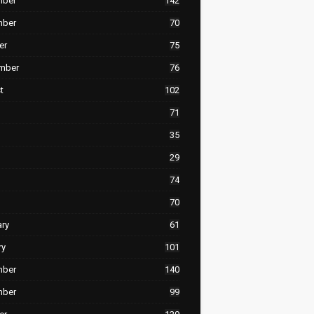
mber
142
mber
70
er
75
mber
76
t
102
71
35
29
74
70
ary
61
ry
101
mber
140
mber
99