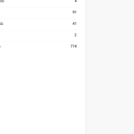
ೀಯ
4
91
ರೀಯ
41
2
ಯ
774