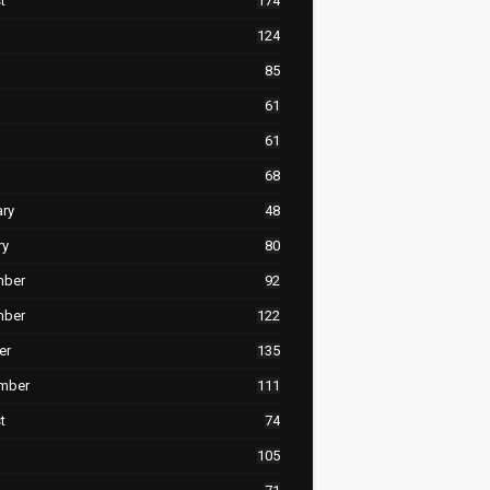
t
174
124
85
61
61
68
ary
48
ry
80
mber
92
mber
122
er
135
mber
111
t
74
105