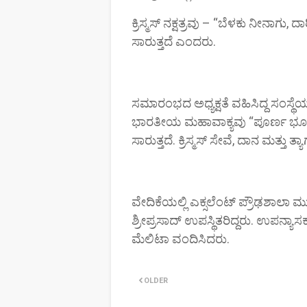
ಕ್ರಿಸ್ಮಸ್ ನಕ್ಷತ್ರವು – “ಬೆಳಕು ನೀನಾಗ
ಸಾರುತ್ತದೆ ಎಂದರು.
ಸಮಾರಂಭದ ಅಧ್ಯಕ್ಷತೆ ವಹಿಸಿದ್ದ ಸಂಸ್ಥ
ಭಾರತೀಯ ಮಹಾವಾಕ್ಯವು “ಪೂರ್ಣ ಭೂಮಿ
ಸಾರುತ್ತದೆ. ಕ್ರಿಸ್ಮಸ್ ಸೇವೆ, ದಾನ ಮತ್ತು
ವೇದಿಕೆಯಲ್ಲಿ ಎಕ್ಸಲೆಂಟ್ ಪ್ರೌಢಶಾಲಾ ಮುಖ
ಶ್ರೀಪ್ರಸಾದ್ ಉಪಸ್ಥಿತರಿದ್ದರು. ಉಪನ್ಯಾಸಕ
ಮೆಲಿಟಾ ವಂದಿಸಿದರು.
OLDER