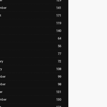
er
129
mber
141
t
171
119
140
64
56
77
ary
72
ry
108
mber
99
mber
98
er
131
mber
130