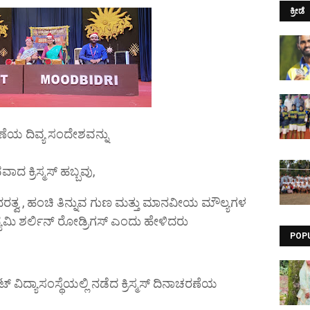
ಕ್ರೀಡೆ
ರುಣೆಯ ದಿವ್ಯ ಸಂದೇಶವನ್ನು
ವಾದ ಕ್ರಿಸ್ಮಸ್ ಹಬ್ಬವು,
್ವ , ಹಂಚಿ ತಿನ್ನುವ ಗುಣ ಮತ್ತು ಮಾನವೀಯ ಮೌಲ್ಯಗಳ
್ಯಮಿ ಶರ್ಲಿನ್ ರೋಡ್ರಿಗಸ್ ಎಂದು ಹೇಳಿದರು
POP
್ ವಿದ್ಯಾಸಂಸ್ಥೆಯಲ್ಲಿ ನಡೆದ ಕ್ರಿಸ್ಮಸ್ ದಿನಾಚರಣೆಯ