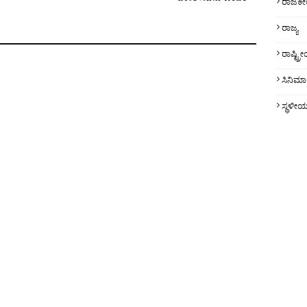
ರಾಜಕ
ರಾಜ್ಯ
ರಾಷ್ಟ್
ಸಿನಿಮಾ
ಸ್ಥಳೀ