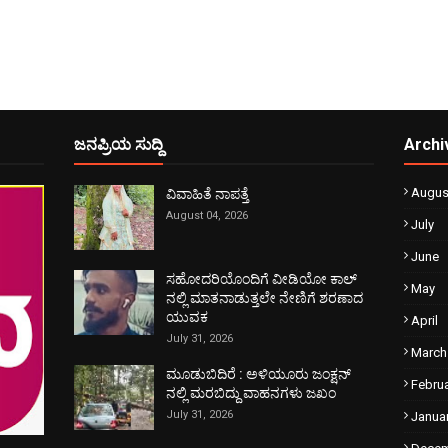
ಜನಪ್ರಿಯ ಸುದ್ದಿ
Archi
Augus
ವಿವಾಹಿತೆ ನಾಪತ್ತೆ
August 04, 2026
July
June
ಸಹೋದರಿಯೊಂದಿಗೆ ವೀಡಿಯೋ ಕಾಲ್
May
ನಲ್ಲಿ ಮಾತನಾಡುತ್ತಲೇ ನೇಣಿಗೆ ಶರಣಾದ
ಯುವಕ
April
July 31, 2026
March
ಮೂಡುಬಿದಿರೆ : ಅಳಿಯೂರು ಜಂಕ್ಷನ್
Febru
ನಲ್ಲಿ ಮರಬಿದ್ದು ವಾಹನಗಳು ಜಖಂ
July 31, 2026
Janua