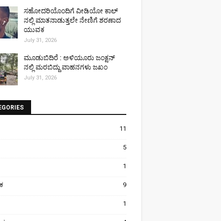
ಸಹೋದರಿಯೊಂದಿಗೆ ವೀಡಿಯೋ ಕಾಲ್
ನಲ್ಲಿ ಮಾತನಾಡುತ್ತಲೇ ನೇಣಿಗೆ ಶರಣಾದ
ಯುವಕ
July 31, 2026
ಮೂಡುಬಿದಿರೆ : ಅಳಿಯೂರು ಜಂಕ್ಷನ್
ನಲ್ಲಿ ಮರಬಿದ್ದು ವಾಹನಗಳು ಜಖಂ
July 31, 2026
EGORIES
11
5
1
ಿಕ
9
1