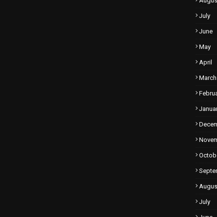
Augus
July
June
May
April
March
Febru
Janua
Dece
Nove
Octob
Septe
Augus
July