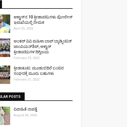
ಆಳ್ವಾಸ್‌ನ 10 ಕ್ರೀಡಾಪಟುಗಳು ಪೋಲೀಸ್
ಇಲಾಖೆಯಲ್ಲಿ ನೇಮಕ
April 05, 2022
ಅಂತರ್ ವಿವಿ ಮಹಿಳಾ ಬಾಲ್ ಬ್ಯಾಡ್ಮಿಂಟನ್
ಚಾಂಪಿಯನ್‌ಶಿಪ್, ಆಳ್ವಾಸ್
ಕ್ರೀಡಾಪಟುಗಳ ದಿಗ್ವಿಜಯ
February 23, 2022
ಕ್ರೀಡಾಕೂಟ: ಮೂಡುಬಿದಿರೆ ಬಂಟರ
ಸಂಘದಕ್ಕೆ ಮೂರು ಬಹುಗಳು
February 21, 2022
ULAR POSTS
ವಿವಾಹಿತೆ ನಾಪತ್ತೆ
August 04, 2026