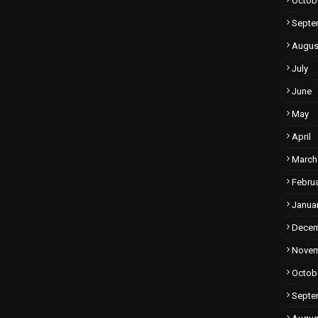
Octob
Septe
Augus
July
June
May
April
March
Febru
Janua
Dece
Nove
Octob
Septe