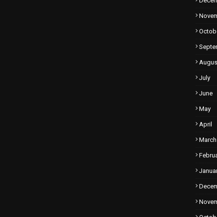
Dece
Nove
Octob
Septe
Augus
July
June
May
April
March
Febru
Janua
Dece
Nove