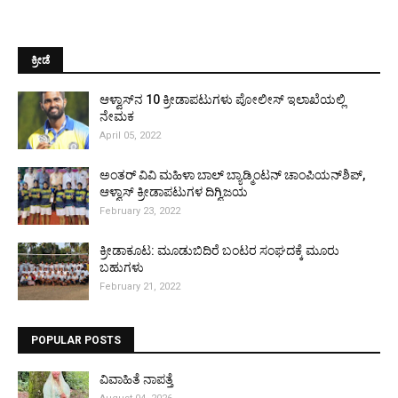
ಕ್ರೀಡೆ
ಆಳ್ವಾಸ್‌ನ 10 ಕ್ರೀಡಾಪಟುಗಳು ಪೋಲೀಸ್ ಇಲಾಖೆಯಲ್ಲಿ
ನೇಮಕ
April 05, 2022
ಅಂತರ್ ವಿವಿ ಮಹಿಳಾ ಬಾಲ್ ಬ್ಯಾಡ್ಮಿಂಟನ್ ಚಾಂಪಿಯನ್‌ಶಿಪ್,
ಆಳ್ವಾಸ್ ಕ್ರೀಡಾಪಟುಗಳ ದಿಗ್ವಿಜಯ
February 23, 2022
ಕ್ರೀಡಾಕೂಟ: ಮೂಡುಬಿದಿರೆ ಬಂಟರ ಸಂಘದಕ್ಕೆ ಮೂರು
ಬಹುಗಳು
February 21, 2022
POPULAR POSTS
ವಿವಾಹಿತೆ ನಾಪತ್ತೆ