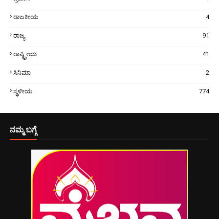
ರಾಜಕೀಯ
4
ರಾಜ್ಯ
91
ರಾಷ್ಟ್ರೀಯ
41
ಸಿನಿಮಾ
2
ಸ್ಥಳೀಯ
774
ನಮ್ಮ ಬಗ್ಗೆ