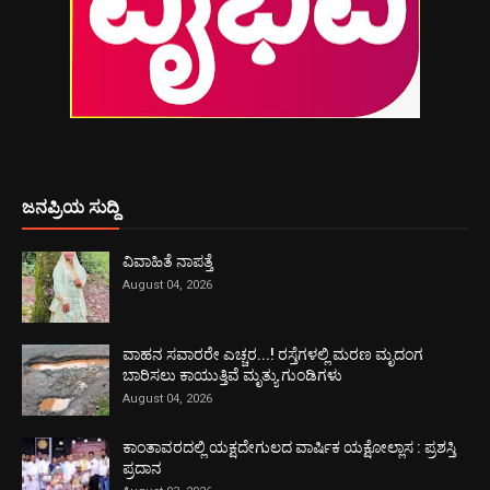
ಜನಪ್ರಿಯ ಸುದ್ದಿ
ವಿವಾಹಿತೆ ನಾಪತ್ತೆ
August 04, 2026
ವಾಹನ ಸವಾರರೇ ಎಚ್ಚರ...! ರಸ್ತೆಗಳಲ್ಲಿ ಮರಣ ಮೃದಂಗ
ಬಾರಿಸಲು ಕಾಯುತ್ತಿವೆ ಮೃತ್ಯು ಗುಂಡಿಗಳು
August 04, 2026
ಕಾಂತಾವರದಲ್ಲಿ ಯಕ್ಷದೇಗುಲದ ವಾರ್ಷಿಕ ಯಕ್ಷೋಲ್ಲಾಸ : ಪ್ರಶಸ್ತಿ
ಪ್ರದಾನ