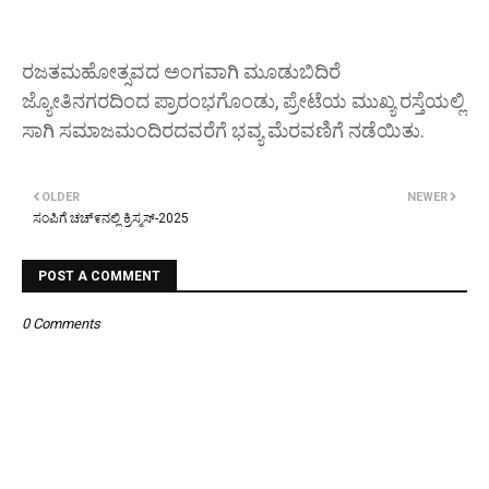
ರಜತಮಹೋತ್ಸವದ ಅಂಗವಾಗಿ ಮೂಡುಬಿದಿರೆ
ಜ್ಯೋತಿನಗರದಿಂದ ಪ್ರಾರಂಭಗೊಂಡು, ಪ್ರೇಟೆಯ ಮುಖ್ಯ ರಸ್ತೆಯಲ್ಲಿ
ಸಾಗಿ ಸಮಾಜಮಂದಿರದವರೆಗೆ ಭವ್ಯ ಮೆರವಣಿಗೆ ನಡೆಯಿತು.
OLDER
NEWER
ಸಂಪಿಗೆ ಚಚ್೯ನಲ್ಲಿ ಕ್ರಿಸ್ಮಸ್-2025
POST A COMMENT
0 Comments