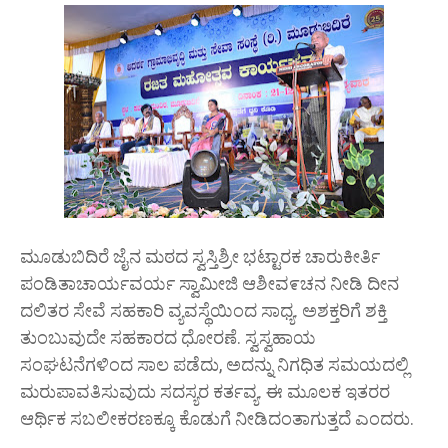
ಮೂಡುಬಿದಿರೆ ಜೈನ ಮಠದ ಸ್ವಸ್ತಿಶ್ರೀ ಭಟ್ಟಾರಕ ಚಾರುಕೀರ್ತಿ
ಪಂಡಿತಾಚಾರ್ಯವರ್ಯ ಸ್ವಾಮೀಜಿ ಆಶೀವ೯ಚನ ನೀಡಿ ದೀನ
ದಲಿತರ ಸೇವೆ ಸಹಕಾರಿ ವ್ಯವಸ್ಥೆಯಿಂದ ಸಾಧ್ಯ. ಅಶಕ್ತರಿಗೆ ಶಕ್ತಿ
ತುಂಬುವುದೇ ಸಹಕಾರದ ಧೋರಣೆ. ಸ್ವಸ್ವಹಾಯ
ಸಂಘಟನೆಗಳಿಂದ ಸಾಲ ಪಡೆದು, ಅದನ್ನು ನಿಗಧಿತ ಸಮಯದಲ್ಲಿ
ಮರುಪಾವತಿಸುವುದು ಸದಸ್ಯರ ಕರ್ತವ್ಯ. ಈ ಮೂಲಕ ಇತರರ
ಆರ್ಥಿಕ ಸಬಲೀಕರಣಕ್ಕೂ ಕೊಡುಗೆ ನೀಡಿದಂತಾಗುತ್ತದೆ ಎಂದರು.