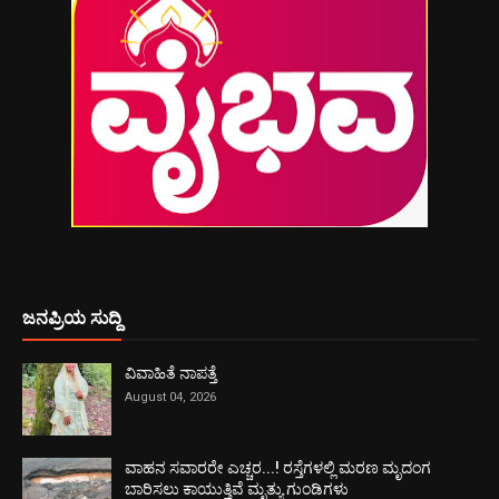
ಜನಪ್ರಿಯ ಸುದ್ದಿ
ವಿವಾಹಿತೆ ನಾಪತ್ತೆ
August 04, 2026
ವಾಹನ ಸವಾರರೇ ಎಚ್ಚರ...! ರಸ್ತೆಗಳಲ್ಲಿ ಮರಣ ಮೃದಂಗ
ಬಾರಿಸಲು ಕಾಯುತ್ತಿವೆ ಮೃತ್ಯು ಗುಂಡಿಗಳು