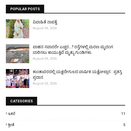
POPULAR POSTS
ವಿವಾಹಿತೆ ನಾಪತ್ತೆ
August 04, 2026
ವಾಹನ ಸವಾರರೇ ಎಚ್ಚರ...! ರಸ್ತೆಗಳಲ್ಲಿ ಮರಣ ಮೃದಂಗ
ಬಾರಿಸಲು ಕಾಯುತ್ತಿವೆ ಮೃತ್ಯು ಗುಂಡಿಗಳು
August 04, 2026
ಕಾಂತಾವರದಲ್ಲಿ ಯಕ್ಷದೇಗುಲದ ವಾರ್ಷಿಕ ಯಕ್ಷೋಲ್ಲಾಸ : ಪ್ರಶಸ್ತಿ
ಪ್ರದಾನ
August 03, 2026
CATEGORIES
ಇತರೆ
11
ಕ್ರೀಡೆ
5