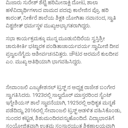
ಮಿಜಾರು ಸುರೇಶ್ ಶೆಟ್ಟಿ ಹರಿಮೀನಾಕ್ಷಿ ದೋಟ, ಶಾಲಾ
ಹಳೆವಿದ್ಯಾರ್ಥಿಗಳಾದ ವಾಮದ ಪದವು ಕಾಲೇಜಿನ ಪ್ರೊ. ಹರಿ
ಕಾರಂತ್, ನೀರ್ಕೆರೆ ಶಾಲೆಯ ಶಿಕ್ಷಕಿ ಯೋಗಿತಾ ನವಾನಂದ, ಸ್ವಾತಿ
ವಿಶ್ವಜೀತ್ ಧರ್ಮಸ್ಥಳ ಮುಖ್ಯಅಭ್ಯಾಗತರಾಗಿದ್ದರು.
ಸಭಾ ಕಾರ್ಯಕ್ರಮಕ್ಕೂ ಮುನ್ನ ಮೂಡುಬಿದಿರೆಯ ಸ್ವಸ್ತಿಶ್ರೀ
ಚಾರುಕೀರ್ತಿ ಭಟ್ಟಾರಕ ಪಂಡಿತಾಚಾರ್ಯವರ್ಯ ಸ್ವಾಮೀಜಿ ದೀಪ
ಪ್ರಜ್ವಲನೆಗೈದು ಆಶೀರ್ವಚನವಿತ್ತರು. ಚೌಟರ ಅರಮನೆ ಕುಲದೀಪ
ಎಂ. ಮುಖ್ಯ ಅತಿಥಿಯಾಗಿ ಭಾಗವಹಿಸಿದ್ದರು.
ಸೇವಾಂಜಲಿ ಎಜ್ಯುಕೇಶನಲ್ ಟ್ರಸ್ಟ್ ನ ಅಧ್ಯಕ್ಷ ರಾಜೇಶ ಬಂಗೇರ
ಸ್ವಾಗತಿಸಿದರು. 1923ರಲ್ಲಿ ಸಾಲ್ವದೊರ್ ಮಾಸ್ತರರಿಂದ ಸೈಂಟ್
ಇಗ್ನೇಶಿಯಸ್ ಶಾಲೆ ಸ್ಥಾಪನೆಯಾಗಿ, 1925ರಲ್ಲಿ ಅಧಿಕೃತ ಮನ್ನಣೆ
ಪಡೆದಿದ್ದು, 2016ರಲ್ಲಿ ಸೇವಾಂಜಲಿ ಟ್ರಸ್ಟ್ ಆಡಳಿತ ವಹಿಸಿಕೊಂಡು,
ಸುಂದರ ಕಟ್ಟಡ, ಶಿಶುಮಂದಿರವನ್ನುಹೊಂದಿದೆ. ವಿದ್ಯಾಭಾರತಿಗೆ
ಸಂಯೋಜಿತವಾಗಿ ಉತ್ತಮ ಸಂಸ್ಕಾರಯುತ ಶಿಕ್ಷಣಾಲಯವಾಗಿ