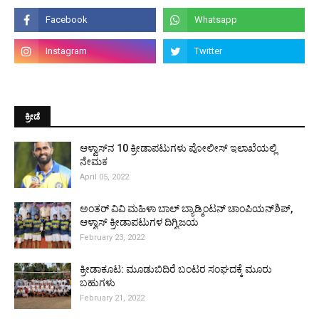
ಕ್ರೀಡೆ
ಆಳ್ವಾಸ್‌ನ 10 ಕ್ರೀಡಾಪಟುಗಳು ಪೋಲೀಸ್ ಇಲಾಖೆಯಲ್ಲಿ
ನೇಮಕ
April 05, 2022
ಅಂತರ್ ವಿವಿ ಮಹಿಳಾ ಬಾಲ್ ಬ್ಯಾಡ್ಮಿಂಟನ್ ಚಾಂಪಿಯನ್‌ಶಿಪ್,
ಆಳ್ವಾಸ್ ಕ್ರೀಡಾಪಟುಗಳ ದಿಗ್ವಿಜಯ
February 23, 2022
ಕ್ರೀಡಾಕೂಟ: ಮೂಡುಬಿದಿರೆ ಬಂಟರ ಸಂಘದಕ್ಕೆ ಮೂರು
ಬಹುಗಳು
February 21, 2022