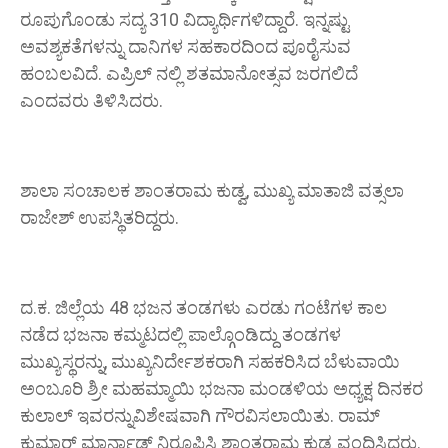
ರೂಪುಗೊಂಡು ಸದ್ಯ 310 ವಿದ್ಯಾರ್ಥಿಗಳಿದ್ದಾರೆ. ಇನ್ನಷ್ಟು
ಅವಶ್ಯಕತೆಗಳನ್ನು ದಾನಿಗಳ ಸಹಕಾರದಿಂದ ಪೂರೈಸುವ
ಹಂಬಲವಿದೆ. ಎಪ್ರಿಲ್ ನಲ್ಲಿ ಶತಮಾನೋತ್ಸವ ಜರಗಲಿದೆ
ಎಂದವರು ತಿಳಿಸಿದರು.
ಶಾಲಾ ಸಂಚಾಲಕ ಶಾಂತರಾಮ ಕುಡ್ವ, ಮುಖ್ಯ ಮಾತಾಜಿ ವತ್ಸಲಾ
ರಾಜೇಶ್ ಉಪಸ್ಥಿತರಿದ್ದರು.
ದ.ಕ. ಜಿಲ್ಲೆಯ 48 ಭಜನ ತಂಡಗಳು ಎರಡು ಗಂಟೆಗಳ ಕಾಲ
ನಡೆದ ಭಜನಾ ಕಮ್ಮಟದಲ್ಲಿ ಪಾಲ್ಗೊಂಡಿದ್ದು ತಂಡಗಳ
ಮುಖ್ಯಸ್ಥರನ್ನು, ಮುಖ್ಯನಿರ್ದೇಶಕರಾಗಿ ಸಹಕರಿಸಿದ ಬೆಳುವಾಯಿ
ಅಂಬೂರಿ ಶ್ರೀ ಮಹಮ್ಮಾಯಿ ಭಜನಾ ಮಂಡಳಿಯ ಅಧ್ಯಕ್ಷ ದಿನಕರ
ಕುಲಾಲ್ ಇವರನ್ನುವಿಶೇಷವಾಗಿ ಗೌರವಿಸಲಾಯಿತು. ರಾಮ್
ಕುಮಾರ್ ಮಾರ್ನಾಡ್ ನಿರೂಪಿಸಿ ಶಾಂತರಾಮ ಕುಡ್ವ ವಂದಿಸಿದರು.