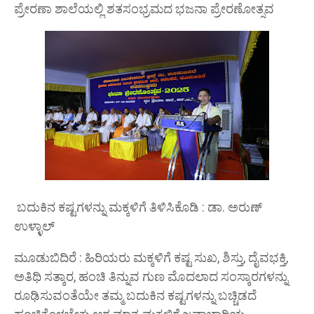
ಪ್ರೇರಣಾ ಶಾಲೆಯಲ್ಲಿ ಶತಸಂಭ್ರಮದ ಭಜನಾ ಪ್ರೇರಣೋತ್ಸವ
ಬದುಕಿನ ಕಷ್ಟಗಳನ್ನು ಮಕ್ಕಳಿಗೆ ತಿಳಿಸಿಕೊಡಿ : ಡಾ. ಅರುಣ್
ಉಳ್ಳಾಲ್
ಮೂಡುಬಿದಿರೆ : ಹಿರಿಯರು ಮಕ್ಕಳಿಗೆ ಕಷ್ಟ ಸುಖ, ಶಿಸ್ತು, ದೈವಭಕ್ತಿ,
ಅತಿಥಿ ಸತ್ಕಾರ, ಹಂಚಿ ತಿನ್ನುವ ಗುಣ ಮೊದಲಾದ ಸಂಸ್ಕಾರಗಳನ್ನು
ರೂಢಿಸುವಂತೆಯೇ ತಮ್ಮ ಬದುಕಿನ ಕಷ್ಟಗಳನ್ನು ಬಚ್ಚಿಡದೆ