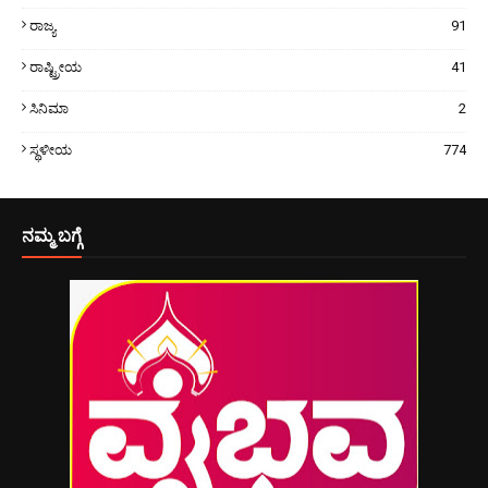
ರಾಜ್ಯ
91
ರಾಷ್ಟ್ರೀಯ
41
ಸಿನಿಮಾ
2
ಸ್ಥಳೀಯ
774
ನಮ್ಮ ಬಗ್ಗೆ