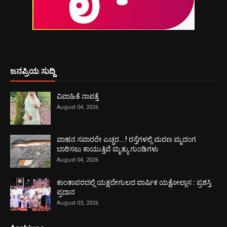
ಜನಪ್ರಿಯ ಸುದ್ದಿ
ವಿವಾಹಿತೆ ನಾಪತ್ತೆ
August 04, 2026
ವಾಹನ ಸವಾರರೇ ಎಚ್ಚರ...! ರಸ್ತೆಗಳಲ್ಲಿ ಮರಣ ಮೃದಂಗ
ಬಾರಿಸಲು ಕಾಯುತ್ತಿವೆ ಮೃತ್ಯು ಗುಂಡಿಗಳು
August 04, 2026
ಕಾಂತಾವರದಲ್ಲಿ ಯಕ್ಷದೇಗುಲದ ವಾರ್ಷಿಕ ಯಕ್ಷೋಲ್ಲಾಸ : ಪ್ರಶಸ್ತಿ
ಪ್ರದಾನ
August 03, 2026