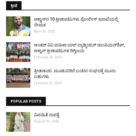
ಕ್ರೀಡೆ
ಆಳ್ವಾಸ್‌ನ 10 ಕ್ರೀಡಾಪಟುಗಳು ಪೋಲೀಸ್ ಇಲಾಖೆಯಲ್ಲಿ
ನೇಮಕ
April 05, 2022
ಅಂತರ್ ವಿವಿ ಮಹಿಳಾ ಬಾಲ್ ಬ್ಯಾಡ್ಮಿಂಟನ್ ಚಾಂಪಿಯನ್‌ಶಿಪ್,
ಆಳ್ವಾಸ್ ಕ್ರೀಡಾಪಟುಗಳ ದಿಗ್ವಿಜಯ
February 23, 2022
ಕ್ರೀಡಾಕೂಟ: ಮೂಡುಬಿದಿರೆ ಬಂಟರ ಸಂಘದಕ್ಕೆ ಮೂರು
ಬಹುಗಳು
February 21, 2022
POPULAR POSTS
ವಿವಾಹಿತೆ ನಾಪತ್ತೆ
August 04, 2026