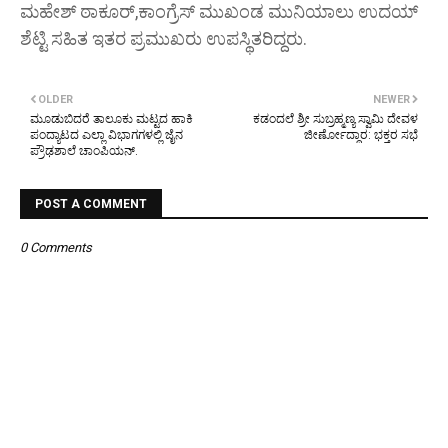
ಮಹೇಶ್ ಠಾಕೂರ್,‌ಕಾಂಗ್ರೆಸ್ ಮುಖಂಡ ಮುನಿಯಾಲು ಉದಯ್
ಶೆಟ್ಟಿ ಸಹಿತ ಇತರ ಪ್ರಮುಖರು ಉಪಸ್ಥಿತರಿದ್ದರು.
OLDER
NEWER
ಮೂಡುಬಿದರೆ ತಾಲೂಕು ಮಟ್ಟದ ಹಾಕಿ
ಕಡಂದಲೆ ಶ್ರೀ ಸುಬ್ರಹ್ಮಣ್ಯ ಸ್ವಾಮಿ ದೇವಳ
ಪಂದ್ಯಾಟದ ಎಲ್ಲಾ ವಿಭಾಗಗಳಲ್ಲಿ ಜೈನ
ಜೀರ್ಣೋದ್ಧಾರ: ಭಕ್ತರ ಸಭೆ
ಪ್ರೌಢಶಾಲೆ ಚಾಂಪಿಯನ್.
POST A COMMENT
0 Comments