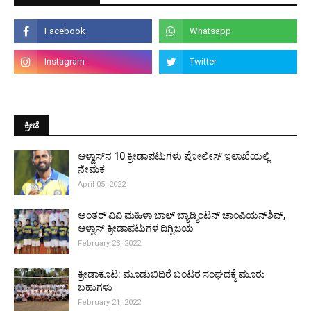
ಕ್ರೀಡೆ
ಆಳ್ವಾಸ್‌ನ 10 ಕ್ರೀಡಾಪಟುಗಳು ಪೋಲೀಸ್ ಇಲಾಖೆಯಲ್ಲಿ
ನೇಮಕ
April 05, 2022
ಅಂತರ್ ವಿವಿ ಮಹಿಳಾ ಬಾಲ್ ಬ್ಯಾಡ್ಮಿಂಟನ್ ಚಾಂಪಿಯನ್‌ಶಿಪ್,
ಆಳ್ವಾಸ್ ಕ್ರೀಡಾಪಟುಗಳ ದಿಗ್ವಿಜಯ
February 23, 2022
ಕ್ರೀಡಾಕೂಟ: ಮೂಡುಬಿದಿರೆ ಬಂಟರ ಸಂಘದಕ್ಕೆ ಮೂರು
ಬಹುಗಳು
February 21, 2022