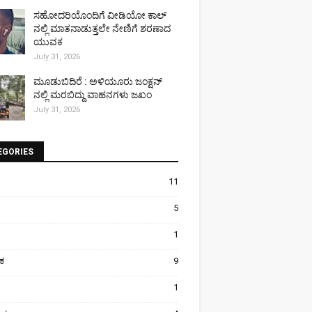
ಸಹೋದರಿಯೊಂದಿಗೆ ವೀಡಿಯೋ ಕಾಲ್
ನಲ್ಲಿ ಮಾತನಾಡುತ್ತಲೇ ನೇಣಿಗೆ ಶರಣಾದ
ಯುವಕ
July 31, 2026
ಮೂಡುಬಿದಿರೆ : ಅಳಿಯೂರು ಜಂಕ್ಷನ್
ನಲ್ಲಿ ಮರಬಿದ್ದು ವಾಹನಗಳು ಜಖಂ
July 31, 2026
EGORIES
11
5
1
ಿಕ
9
1