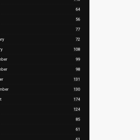
64
56
77
ary
72
ry
108
mber
99
mber
98
er
131
mber
130
t
174
124
85
61
61