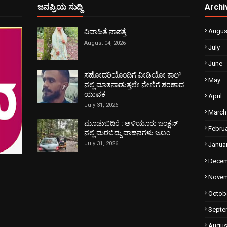
ಜನಪ್ರಿಯ ಸುದ್ದಿ
Archi
Augus
ವಿವಾಹಿತೆ ನಾಪತ್ತೆ
August 04, 2026
July
June
ಸಹೋದರಿಯೊಂದಿಗೆ ವೀಡಿಯೋ ಕಾಲ್
May
ನಲ್ಲಿ ಮಾತನಾಡುತ್ತಲೇ ನೇಣಿಗೆ ಶರಣಾದ
ಯುವಕ
April
July 31, 2026
March
ಮೂಡುಬಿದಿರೆ : ಅಳಿಯೂರು ಜಂಕ್ಷನ್
Febru
ನಲ್ಲಿ ಮರಬಿದ್ದು ವಾಹನಗಳು ಜಖಂ
July 31, 2026
Janua
Dece
Nove
Octob
Septe
Augus