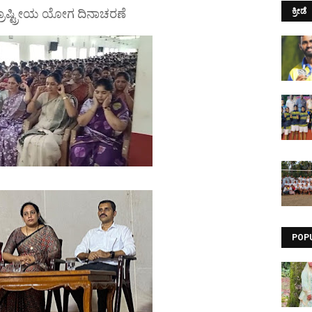
್ರಾಷ್ಟ್ರೀಯ ಯೋಗ ದಿನಾಚರಣೆ
ಕ್ರೀಡೆ
POP