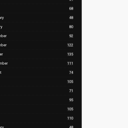
68
ary
48
ry
80
mber
92
mber
122
er
135
mber
111
t
74
105
71
95
105
110
ary
48