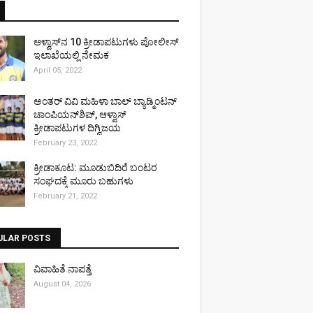
ಆಳ್ವಾಸ್‌ನ 10 ಕ್ರೀಡಾಪಟುಗಳು ಪೋಲೀಸ್
ಇಲಾಖೆಯಲ್ಲಿ ನೇಮಕ
April 05, 2022
ಅಂತರ್ ವಿವಿ ಮಹಿಳಾ ಬಾಲ್ ಬ್ಯಾಡ್ಮಿಂಟನ್
ಚಾಂಪಿಯನ್‌ಶಿಪ್, ಆಳ್ವಾಸ್
ಕ್ರೀಡಾಪಟುಗಳ ದಿಗ್ವಿಜಯ
February 23, 2022
ಕ್ರೀಡಾಕೂಟ: ಮೂಡುಬಿದಿರೆ ಬಂಟರ
ಸಂಘದಕ್ಕೆ ಮೂರು ಬಹುಗಳು
February 21, 2022
ULAR POSTS
ವಿವಾಹಿತೆ ನಾಪತ್ತೆ
August 04, 2026