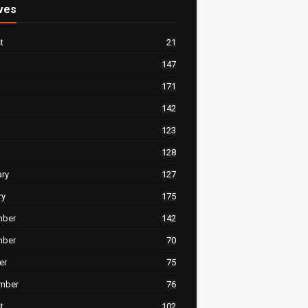
ves
t
21
147
171
142
123
128
ary
127
ry
175
mber
142
mber
70
er
75
mber
76
t
102