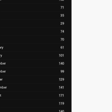
71
35
29
74
70
ary
61
ry
101
mber
140
mber
99
er
129
mber
141
t
171
119
140