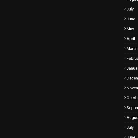
July
June
May
April
March
Febru
Janua
Dece
Nove
Octob
Septe
Augus
July
June