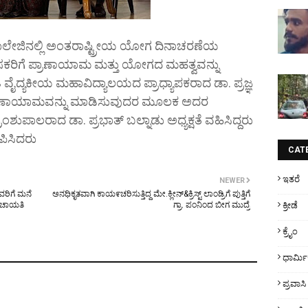
ಲೇಜಿನಲ್ಲಿ ಅಂತರಾಷ್ಟ್ರೀಯ ಯೋಗ ದಿನಾಚರಣೆಯ
ನ್ಯಾಸಕರಿಗೆ ಪ್ರಾಣಾಯಾಮ ಮತ್ತು ಯೋಗದ ಮಹತ್ವವನ್ನು
ಿ ವೈದ್ಯಕೀಯ ಮಹಾವಿದ್ಯಾಲಯದ ಪ್ರಾಧ್ಯಾಪಕರಾದ ಡಾ. ಪ್ರಜ್ಞ
ು ಪ್ರಾಣಾಯಾಮವನ್ನು ಮಾಡಿಸುವುದರ ಮೂಲಕ ಅದರ
ಂಶುಪಾಲರಾದ ಡಾ. ಪ್ರಭಾತ್ ಬಲ್ನಾಡು ಅಧ್ಯಕ್ಷತೆ ವಹಿಸಿದ್ದರು
ಪಿಸಿದರು
CAT
ಇತರೆ
NEWER
ವರಿಗೆ ಮನೆ
ಅನಧಿಕೃತವಾಗಿ ಕಾಯ೯ಚರಿಸುತ್ತಿದ್ದ ಮೇ.ಕ್ಲೀನ್&ಕ್ರಿಸ್ಟ್ ಲಾಂಡ್ರಿಗೆ ಪುತ್ತಿಗೆ
ಪಂಚಾಯತಿ
ಗ್ರಾ. ಪಂನಿಂದ ಬೀಗ ಮುದ್ರೆ
ಕ್ರೀಡೆ
ಕ್ರೈಂ
ಧಾರ್ಮ
ಪ್ರವಾಸಿ