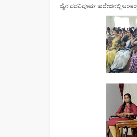
ಜೈನ ಪದವಿಪೂರ್ವ ಕಾಲೇಜಿನಲ್ಲಿ ಅಂತರ