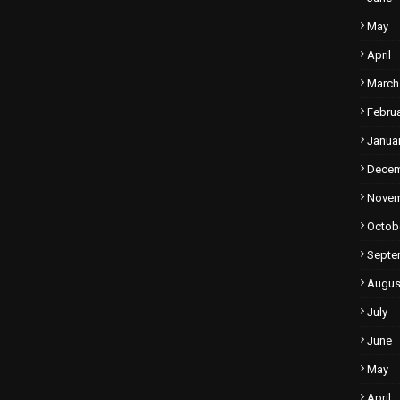
May
April
March
Febru
Janua
Dece
Nove
Octob
Septe
Augus
July
June
May
April