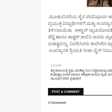
.ಮೂಡುಬಿದರೆಯ ಜೈನ ಪದವಿಪೂರ್ವ ಕಾ
ಪ್ರಯುಕ್ತ ವಿದ್ಯಾರ್ಥಿಗಳಿಗೆ ಮತ್ತು ಉಪ
ತಿಳಿಸಲಾಯಿತು ..ಆಳ್ವಾಸ್ ನ್ಯಾಚುರೋಪತ
ಶೆಟ್ಟಿ ಹಾಗೂ ಡಾಕ್ಟರ್ ಶಾಲಿನಿ ಅವರ
ಮಹತ್ವವನ್ನು ವಿವರಿಸಿದರು ಕಾಲೇಜಿನ ಪ್ರಾ
.ಉಪನ್ಯಾಸಕಿ ಶ್ರೀಮತಿ ನೀಶಾ ಜೈನ್ ನಿರೂ
OLDER
ತನ್ನ ಕುಟುಂಬಕ್ಕೆ ಸೈಟು ಮಾಡಿಟ್ಟ ಸಿಎಂ ಸಿದ್ದರಾಮಯ್ಯ ಬಡ
ಕೊಡುತ್ತಿಲ್ಲ:ಸುನಿಲ್ ಪಣಪಿಲ ಆಕ್ರೋಶ-ನಾರಾವಿ ಗ್ರಾಮ 
ಮುಂಭಾಗ ಬಿಜೆಪಿ ಪ್ರತಿಭಟನೆ
POST A COMMENT
0 Comments