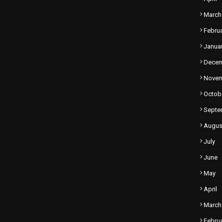
March
Febru
Janua
Dece
Nove
Octob
Septe
Augus
July
June
May
April
March
Febru