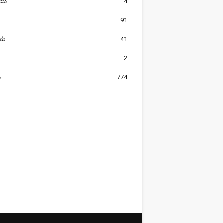
ೀಯ
4
91
ರೀಯ
41
2
ಯ
774