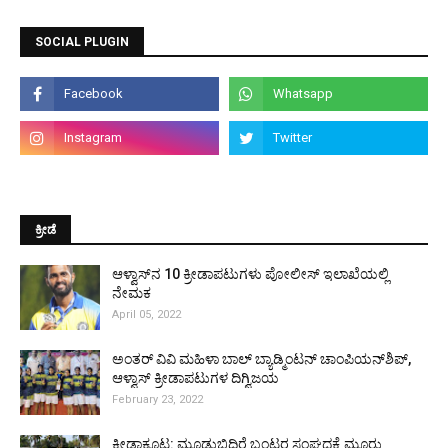
SOCIAL PLUGIN
ಕ್ರೀಡೆ
ಆಳ್ವಾಸ್‌ನ 10 ಕ್ರೀಡಾಪಟುಗಳು ಪೋಲೀಸ್ ಇಲಾಖೆಯಲ್ಲಿ
ನೇಮಕ
April 05, 2022
ಅಂತರ್ ವಿವಿ ಮಹಿಳಾ ಬಾಲ್ ಬ್ಯಾಡ್ಮಿಂಟನ್ ಚಾಂಪಿಯನ್‌ಶಿಪ್,
ಆಳ್ವಾಸ್ ಕ್ರೀಡಾಪಟುಗಳ ದಿಗ್ವಿಜಯ
February 23, 2022
ಕ್ರೀಡಾಕೂಟ: ಮೂಡುಬಿದಿರೆ ಬಂಟರ ಸಂಘದಕ್ಕೆ ಮೂರು