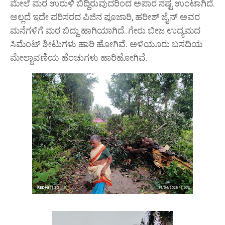
ಮೇಲೆ ಮರ ಉರುಳಿ ಬಿದ್ದಿರುವುದರಿಂದ ಅಪಾರ ನಷ್ಟ ಉಂಟಾಗಿದೆ.
ಅಲ್ಲದೆ ಇದೇ ಪರಿಸರದ ಪಿಜಿನ ಪೂಜಾರಿ, ಹರೀಶ್ ಜೈನ್ ಅವರ
ಮನೆಗಳಿಗೆ ಮರ ಬಿದ್ದು ಹಾಗಿಯಾಗಿದೆ. ಗೇರು ಬೀಜ ಉದ್ಯಮದ
ಸಿಮೆಂಟ್ ಶೀಟುಗಳು ಹಾರಿ ಹೋಗಿವೆ. ಅಳಿಯೂರು ಬಸದಿಯ
ಮೇಲ್ಚಾವಣಿಯ ಹೆಂಚುಗಳು ಹಾರಿಹೋಗಿವೆ.