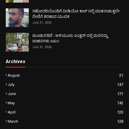
ಸಹೋದರಿಯೊಂದಿಗೆ ವೀಡಿಯೋ ಕಾಲ್ ನಲ್ಲಿ ಮಾತನಾಡುತ್ತಲೇ
ನೇಣಿಗೆ ಶರಣಾದ ಯುವಕ
July 31, 2026
ಮೂಡುಬಿದಿರೆ : ಅಳಿಯೂರು ಜಂಕ್ಷನ್ ನಲ್ಲಿ ಮರಬಿದ್ದು
ವಾಹನಗಳು ಜಖಂ
July 31, 2026
Archives
August
21
July
147
June
171
May
142
April
123
March
128