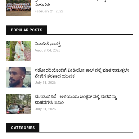
ಬಹುಗಳು
February 21, 2022
POPULAR POSTS
ವಿವಾಹಿತೆ ನಾಪತ್ತೆ
August 04, 2026
ಸಹೋದರಿಯೊಂದಿಗೆ ವೀಡಿಯೋ ಕಾಲ್ ನಲ್ಲಿ ಮಾತನಾಡುತ್ತಲೇ
ನೇಣಿಗೆ ಶರಣಾದ ಯುವಕ
July 31, 2026
ಮೂಡುಬಿದಿರೆ : ಅಳಿಯೂರು ಜಂಕ್ಷನ್ ನಲ್ಲಿ ಮರಬಿದ್ದು
ವಾಹನಗಳು ಜಖಂ
July 31, 2026
CATEGORIES