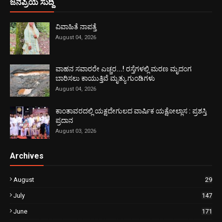
ಜನಪ್ರಿಯ ಸುದ್ದಿ
ವಿವಾಹಿತೆ ನಾಪತ್ತೆ
August 04, 2026
ವಾಹನ ಸವಾರರೇ ಎಚ್ಚರ...! ರಸ್ತೆಗಳಲ್ಲಿ ಮರಣ ಮೃದಂಗ
ಬಾರಿಸಲು ಕಾಯುತ್ತಿವೆ ಮೃತ್ಯು ಗುಂಡಿಗಳು
August 04, 2026
ಕಾಂತಾವರದಲ್ಲಿ ಯಕ್ಷದೇಗುಲದ ವಾರ್ಷಿಕ ಯಕ್ಷೋಲ್ಲಾಸ : ಪ್ರಶಸ್ತಿ
ಪ್ರದಾನ
August 03, 2026
Archives
August
29
July
147
June
171