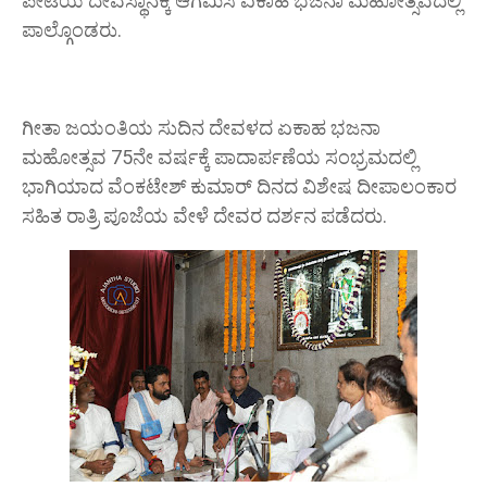
ಪೇಟೆಯ ದೇವಸ್ಥಾನಕ್ಕೆ ಆಗಮಿಸಿ ಏಕಾಹ ಭಜನಾ ಮಹೋತ್ಸವದಲ್ಲಿ
ಪಾಲ್ಗೊಂಡರು.
ಗೀತಾ ಜಯಂತಿಯ ಸುದಿನ ದೇವಳದ ಏಕಾಹ ಭಜನಾ
ಮಹೋತ್ಸವ 75ನೇ ವರ್ಷಕ್ಕೆ ಪಾದಾರ್ಪಣೆಯ ಸಂಭ್ರಮದಲ್ಲಿ
ಭಾಗಿಯಾದ ವೆಂಕಟೇಶ್ ಕುಮಾರ್ ದಿನದ ವಿಶೇಷ ದೀಪಾಲಂಕಾರ
ಸಹಿತ ರಾತ್ರಿ ಪೂಜೆಯ ವೇಳೆ ದೇವರ ದರ್ಶನ ಪಡೆದರು.