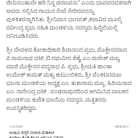
ಜೀವಿಸಬಹುದೇ ಹರಿ ನಿನ್ನ ಚರಣವನು'' ಎಂದು ಭಾವಪರವಶರಾಗಿ
ಅವರು ಸಲ್ಲಿಸಿದ ಗಾಯನ ಸೇವೆ ಸೇರಿದವರನ್ನು
ಪುಳಕಿತರನ್ನಾಗಿಸಿತು. ಶ್ರೀನಿವಾಸ ಭಾಗವತ್ ,ಕಲಾವಿದ ಮೂಲ್ಕಿ
ರವೀಂದ್ರ ಪ್ರಭು ಸಹಿತ ಮಂಡಳಿಯ ಸದಸ್ಯರು ಹಿನ್ನೆಲೆಯಲ್ಲಿ
ದನಿಗೂಡಿಸಿದರು.
ಶ್ರೀ ದೇವಳದ ಕೋಶಾಧಿಕಾರಿ ಶಿವಾನಂದ ಪ್ರಭು, ಮೊಕ್ತೇಸರರಾದ
ಪಿ.ರಾಮನಾಥ ಭಟ್, ಟಿ.ರಘುವೀರ ಶೆಣೈ, ಎಂ.ರಾಜೇಶ್ ಮಲ್ಯ,
ಮಾಜಿ ಮೊಕ್ತೇಸರ ಪದ್ಮನಾಭ ಪಿ. ಪ್ರಭು, ಶ್ರೀಮತಿ ಶಾಂತಾ
ಉಮೇಶ್ ಕಾಮತ್ ಮತ್ತು ಕುಟುಂಬಿಕರು, ಶ್ರೀ ವೆಂಕಟರಮಣ
ಭಜನಾ ಮಂಡಳಿಯ ಅಧ್ಯಕ್ಷ ಎಂ. ತುಕಾರಾಮ ಮಲ್ಯ , ಹಿರಿಯರಾದ
ಎಂ. ನಾಗೇಂದ್ರ ಭಟ್ . ಪಂಢರಾಪುರದಿಂದ ಆಗಮಿಸಿದ ಬಾಲಕರ
ಮಂಡಳಿಯ ಕುಣಿತ ಭಜನೆಯ ಸದಸ್ಯರು ,ಮತ್ತಿತರರು
ಉಪಸ್ಥಿತರಿದ್ದರು.
OLDER
NEWER
ಉಡುಪಿ ಜಿಲ್ಲೆಗೆ ಸರಕಾರಿ ಮೆಡಿಕಲ್
ಕಾಲೇಜು ಕೊಡಿ:ಕೇಂದ್ರ ಆರೋಗ್ಯ ಸಚಿವರ