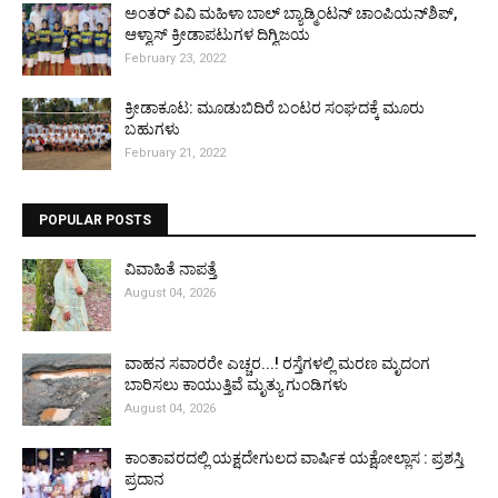
ಅಂತರ್ ವಿವಿ ಮಹಿಳಾ ಬಾಲ್ ಬ್ಯಾಡ್ಮಿಂಟನ್ ಚಾಂಪಿಯನ್‌ಶಿಪ್,
ಆಳ್ವಾಸ್ ಕ್ರೀಡಾಪಟುಗಳ ದಿಗ್ವಿಜಯ
February 23, 2022
ಕ್ರೀಡಾಕೂಟ: ಮೂಡುಬಿದಿರೆ ಬಂಟರ ಸಂಘದಕ್ಕೆ ಮೂರು
ಬಹುಗಳು
February 21, 2022
POPULAR POSTS
ವಿವಾಹಿತೆ ನಾಪತ್ತೆ
August 04, 2026
ವಾಹನ ಸವಾರರೇ ಎಚ್ಚರ...! ರಸ್ತೆಗಳಲ್ಲಿ ಮರಣ ಮೃದಂಗ
ಬಾರಿಸಲು ಕಾಯುತ್ತಿವೆ ಮೃತ್ಯು ಗುಂಡಿಗಳು
August 04, 2026
ಕಾಂತಾವರದಲ್ಲಿ ಯಕ್ಷದೇಗುಲದ ವಾರ್ಷಿಕ ಯಕ್ಷೋಲ್ಲಾಸ : ಪ್ರಶಸ್ತಿ
ಪ್ರದಾನ