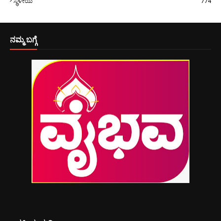
ಸ್ಥಳೀಯ
774
ನಮ್ಮ ಬಗ್ಗೆ