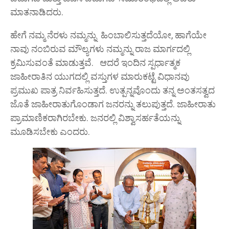
ಮಾತನಾಡಿದರು.
ಹೇಗೆ ನಮ್ಮ ನೆರಳು ನಮ್ಮನ್ನು ಹಿಂಬಾಲಿಸುತ್ತದೆಯೋ, ಹಾಗೆಯೇ
ನಾವು ನಂಬಿರುವ ಮೌಲ್ಯಗಳು ನಮ್ಮನ್ನು ರಾಜ ಮಾರ್ಗದಲ್ಲಿ
ಕ್ರಮಿಸುವಂತೆ ಮಾಡುತ್ತವೆ. ಆದರೆ ಇಂದಿನ ಸ್ಪರ್ಧಾತ್ಮಕ
ಜಾಹೀರಾತಿನ ಯುಗದಲ್ಲಿ ವಸ್ತುಗಳ ಮಾರುಕಟ್ಟೆ ವಿಧಾನವು
ಪ್ರಮುಖ ಪಾತ್ರ ನಿರ್ವಹಿಸುತ್ತದೆ. ಉತ್ಪನ್ನವೊಂದು ತನ್ನ ಅಂತಸತ್ವದ
ಜೊತೆ ಜಾಹೀರಾತುಗೊಂಡಾಗ ಜನರನ್ನು ತಲುಪುತ್ತದೆ. ಜಾಹೀರಾತು
ಪ್ರಾಮಾಣಿಕರಾಗಿರಬೇಕು. ಜನರಲ್ಲಿ ವಿಶ್ವಾಸರ್ಹತೆಯನ್ನು
ಮೂಡಿಸಬೇಕು ಎಂದರು.