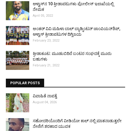
ಆಳ್ವಾಸ್‌ನ 10 ಕ್ರೀಡಾಪಟುಗಳು ಪೋಲೀಸ್ ಇಲಾಖೆಯಲ್ಲಿ
ನೇಮಕ
April 05, 2022
ಅಂತರ್ ವಿವಿ ಮಹಿಳಾ ಬಾಲ್ ಬ್ಯಾಡ್ಮಿಂಟನ್ ಚಾಂಪಿಯನ್‌ಶಿಪ್,
ಆಳ್ವಾಸ್ ಕ್ರೀಡಾಪಟುಗಳ ದಿಗ್ವಿಜಯ
February 23, 2022
ಕ್ರೀಡಾಕೂಟ: ಮೂಡುಬಿದಿರೆ ಬಂಟರ ಸಂಘದಕ್ಕೆ ಮೂರು
ಬಹುಗಳು
February 21, 2022
POPULAR POSTS
ವಿವಾಹಿತೆ ನಾಪತ್ತೆ
August 04, 2026
ಸಹೋದರಿಯೊಂದಿಗೆ ವೀಡಿಯೋ ಕಾಲ್ ನಲ್ಲಿ ಮಾತನಾಡುತ್ತಲೇ
ನೇಣಿಗೆ ಶರಣಾದ ಯುವಕ