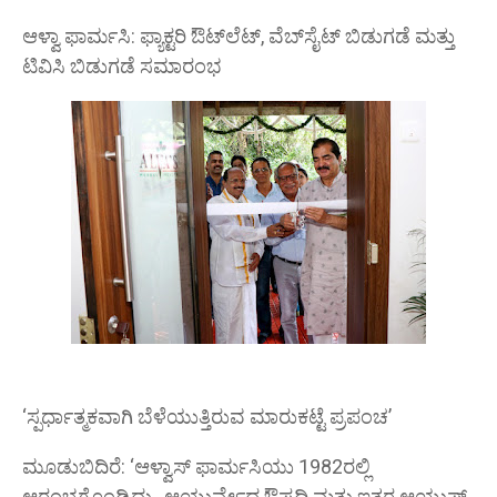
ಆಳ್ವಾ ಫಾರ್ಮಸಿ: ಫ್ಯಾಕ್ಟರಿ ಔಟ್‌ಲೆಟ್, ವೆಬ್‌ಸೈಟ್ ಬಿಡುಗಡೆ ಮತ್ತು
ಟಿವಿಸಿ ಬಿಡುಗಡೆ ಸಮಾರಂಭ
‘ಸ್ಪರ್ಧಾತ್ಮಕವಾಗಿ ಬೆಳೆಯುತ್ತಿರುವ ಮಾರುಕಟ್ಟೆ ಪ್ರಪಂಚ’
ಮೂಡುಬಿದಿರೆ: ‘ಆಳ್ವಾಸ್ ಫಾರ್ಮಸಿಯು 1982ರಲ್ಲಿ
ಆರಂಭಗೊಂಡಿದ್ದು, ಆಯುರ್ವೇದ ಔಷಧಿ ಮತ್ತು ಇತರ ಆಯುಷ್