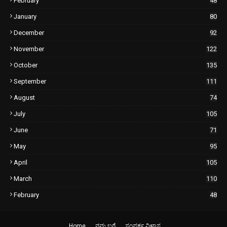
February
48
January
80
December
92
November
122
October
135
September
111
August
74
July
105
June
71
May
95
April
105
March
110
February
48
Home
ನಮ್ಮ ಬಗ್ಗೆ
ಸಂಪರ್ಕ ವಿಳಾಸ