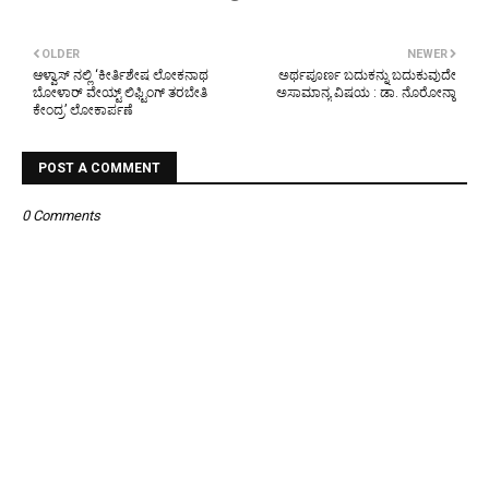
OLDER
NEWER
ಆಳ್ವಾಸ್ ನಲ್ಲಿ ‘ಕೀರ್ತಿಶೇಷ ಲೋಕನಾಥ
ಅರ್ಥಪೂರ್ಣ ಬದುಕನ್ನು ಬದುಕುವುದೇ
ಬೋಳಾರ್ ವೇಯ್ಟ್ ಲಿಫ್ಟಿಂಗ್ ತರಬೇತಿ
ಅಸಾಮಾನ್ಯ ವಿಷಯ : ಡಾ. ನೊರೋನ್ಹಾ
ಕೇಂದ್ರ’ ಲೋಕಾರ್ಪಣೆ
POST A COMMENT
0 Comments