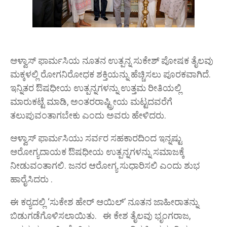
ಆಳ್ವಾಸ್ ಫಾರ್ಮಸಿಯ ನೂತನ ಉತ್ಪನ್ನ ಸುಕೇಶ್ ಪೋಷಕ ತೈಲವು
ಮಕ್ಕಳಲ್ಲಿ ರೋಗನಿರೋಧಕ ಶಕ್ತಿಯನ್ನು ಹೆಚ್ಚಿಸಲು ಪೂರಕವಾಗಿದೆ.
ಇನ್ನಿತರ ಔಷಧೀಯ ಉತ್ಪನ್ನಗಳನ್ನು ಉತ್ತಮ ರೀತಿಯಲ್ಲಿ
ಮಾರುಕಟ್ಟೆ ಮಾಡಿ, ಅಂತರರಾಷ್ಟ್ರೀಯ ಮಟ್ಟದವರೆಗೆ
ತಲುಪುವಂತಾಗಬೇಕು ಎಂದು ಅವರು ಹೇಳಿದರು.
ಆಳ್ವಾಸ್ ಫಾರ್ಮಸಿಯು ಸರ್ವರ ಸಹಕಾರದಿಂದ ಇನ್ನಷ್ಟು
ಆರೋಗ್ಯದಾಯಕ ಔಷಧೀಯ ಉತ್ಪನ್ನಗಳನ್ನು ಸಮಾಜಕ್ಕೆ
ನೀಡುವಂತಾಗಲಿ. ಜನರ ಆರೋಗ್ಯ ಸುಧಾರಿಸಲಿ ಎಂದು ಶುಭ
ಹಾರೈಸಿದರು .
ಈ ಕರ‍್ಯದಲ್ಲಿ ‘ಸುಕೇಶ ಹೇರ್ ಆಯಿಲ್’ ನೂತನ ಜಾಹೀರಾತನ್ನು
ಬಿಡುಗಡೆಗೊಳಿಸಲಾಯಿತು. ಈ ಕೇಶ ತೈಲವು ಭೃಂಗರಾಜ,