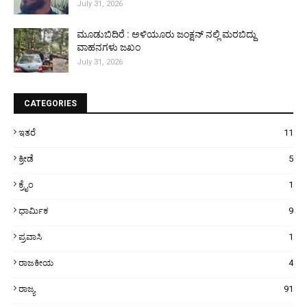
July 31, 2026
ಮೂಡುಬಿದಿರೆ : ಅಳಿಯೂರು ಜಂಕ್ಷನ್ ನಲ್ಲಿ ಮರಬಿದ್ದು
ವಾಹನಗಳು ಜಖಂ
July 31, 2026
CATEGORIES
ಇತರೆ
11
ಕ್ರೀಡೆ
5
ಕ್ರೈಂ
1
ಧಾರ್ಮಿಕ
9
ಪ್ರವಾಸಿ
1
ರಾಜಕೀಯ
4
ರಾಜ್ಯ
91