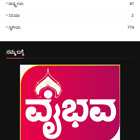
ರಾಷ್ಟ್ರೀಯ
41
ಸಿನಿಮಾ
2
ಸ್ಥಳೀಯ
774
ನಮ್ಮ ಬಗ್ಗೆ