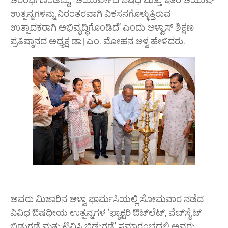
ಉತ್ಪನ್ನಗಳನ್ನು ನಿರಂತರವಾಗಿ ವಿಕಸನಗೊಳ್ಳುತ್ತಿರುವ
ಉತ್ಪಾದಕರಾಗಿ ಅಭಿವೃದ್ಧಿಗೊಂಡಿದೆ’ ಎಂದು ಆಳ್ವಾಸ್ ಶಿಕ್ಷಣ
ಪ್ರತಿಷ್ಠಾನದ ಅಧ್ಯಕ್ಷ ಡಾ| ಎಂ. ಮೋಹನ ಆಳ್ವ ಹೇಳಿದರು.
ಅವರು ಮಿಜಾರಿನ ಆಳ್ವಾ ಫಾರ್ಮಸಿಯಲ್ಲಿ ಸೋಮವಾರ ನಡೆದ
ವಿವಿಧ ಔಷಧೀಯ ಉತ್ಪನ್ನಗಳ ‘ಫ್ಯಾಕ್ಟರಿ ಔಟ್‌ಲೆಟ್, ವೆಬ್‌ಸೈಟ್
ಬಿಡುಗಡೆ ಮತ್ತು ಟಿವಿಸಿ ಬಿಡುಗಡೆ’ ಸಮಾರಂಭದಲ್ಲಿ ಅವರು