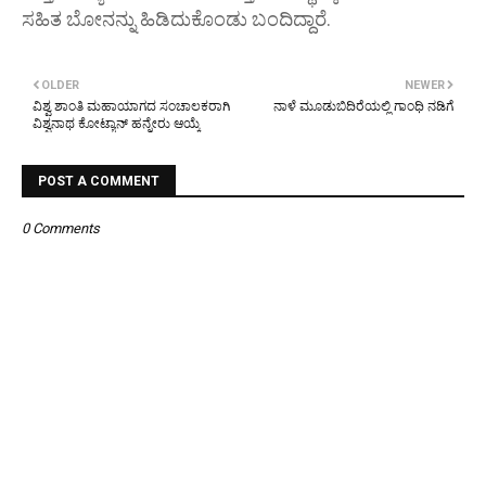
ಸಹಿತ ಬೋನನ್ನು ಹಿಡಿದುಕೊಂಡು ಬಂದಿದ್ದಾರೆ.
OLDER
NEWER
ವಿಶ್ವ ಶಾಂತಿ ಮಹಾಯಾಗದ ಸಂಚಾಲಕರಾಗಿ
ನಾಳೆ ಮೂಡುಬಿದಿರೆಯಲ್ಲಿ ಗಾಂಧಿ ನಡಿಗೆ
ವಿಶ್ವನಾಥ ಕೋಟ್ಯಾನ್ ಹನ್ನೇರು ಆಯ್ಕೆ
POST A COMMENT
0 Comments