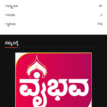
ರಾಷ್ಟ್ರೀಯ
41
ಸಿನಿಮಾ
2
ಸ್ಥಳೀಯ
774
ನಮ್ಮ ಬಗ್ಗೆ