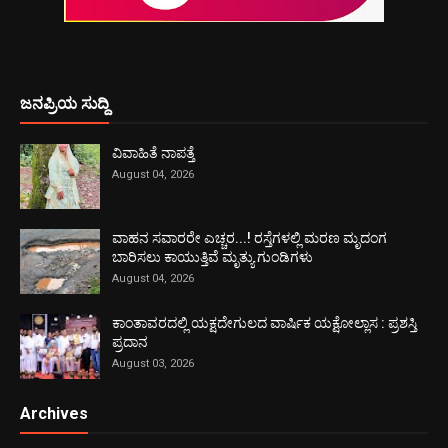
ಜನಪ್ರಿಯ ಸುದ್ದಿ
ವಿವಾಹಿತೆ ನಾಪತ್ತೆ
August 04, 2026
ವಾಹನ ಸವಾರರೇ ಎಚ್ಚರ...! ರಸ್ತೆಗಳಲ್ಲಿ ಮರಣ ಮೃದಂಗ
ಬಾರಿಸಲು ಕಾಯುತ್ತಿವೆ ಮೃತ್ಯು ಗುಂಡಿಗಳು
August 04, 2026
ಕಾಂತಾವರದಲ್ಲಿ ಯಕ್ಷದೇಗುಲದ ವಾರ್ಷಿಕ ಯಕ್ಷೋಲ್ಲಾಸ : ಪ್ರಶಸ್ತಿ
ಪ್ರದಾನ
August 03, 2026
Archives