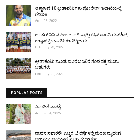
ಆಳ್ವಾಸ್‌ನ 10 ಕ್ರೀಡಾಪಟುಗಳು ಪೋಲೀಸ್ ಇಲಾಖೆಯಲ್ಲಿ
ನೇಮಕ
April 05, 2022
ಅಂತರ್ ವಿವಿ ಮಹಿಳಾ ಬಾಲ್ ಬ್ಯಾಡ್ಮಿಂಟನ್ ಚಾಂಪಿಯನ್‌ಶಿಪ್,
ಆಳ್ವಾಸ್ ಕ್ರೀಡಾಪಟುಗಳ ದಿಗ್ವಿಜಯ
February 23, 2022
ಕ್ರೀಡಾಕೂಟ: ಮೂಡುಬಿದಿರೆ ಬಂಟರ ಸಂಘದಕ್ಕೆ ಮೂರು
ಬಹುಗಳು
February 21, 2022
POPULAR POSTS
ವಿವಾಹಿತೆ ನಾಪತ್ತೆ
August 04, 2026
ವಾಹನ ಸವಾರರೇ ಎಚ್ಚರ...! ರಸ್ತೆಗಳಲ್ಲಿ ಮರಣ ಮೃದಂಗ
ಬಾರಿಸಲು ಕಾಯುತ್ತಿವೆ ಮೃತ್ಯು ಗುಂಡಿಗಳು