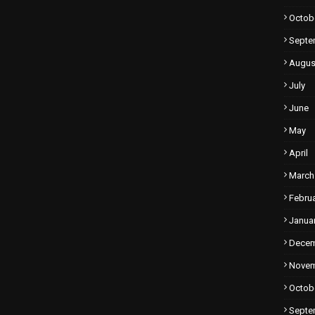
Octob
Septe
Augus
July
June
May
April
March
Febru
Janua
Dece
Nove
Octob
Septe