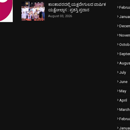
ಕಾಂತಾವರದಲ್ಲಿ ಯಕ್ಷದೇಗುಲದ ವಾರ್ಷಿಕ
Febru
ಯಕ್ಷೋಲ್ಲಾಸ : ಪ್ರಶಸ್ತಿ ಪ್ರದಾನ
August 03, 2026
Janua
Dece
Nove
Octob
Septe
Augus
July
June
May
April
March
Febru
Janua