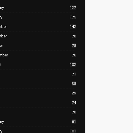
ary
127
ry
175
mber
142
mber
70
er
75
mber
76
t
102
71
35
29
74
70
ary
61
ry
101