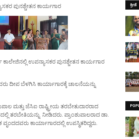
ಯಾಸಕರ ಪುನಶ್ಚೇತನ ಕಾರ್ಯಗಾರ
ಕ್ರೀಡೆ
್ವ ಕಾಲೇಜಿನಲ್ಲಿ ಉಪನ್ಯಾಸಕರ ಪುನಶ್ಚೇತನ ಕಾರ್ಯಗಾರ
 ದೀಪ ಬೆಳಗಿಸಿ ಕಾರ್ಯಾಗಾರಕ್ಕೆ ಚಾಲನೆಯನ್ನು
ಶುಪಾಲ ಮತ್ತು ಜೆಸಿಐ ರಾಷ್ಟ್ರೀಯ ತರಬೇತುದಾರರಾದ
POP
್ಲಿ ತರಬೇತಿಯನ್ನು ನೀಡಿದರು. ಪ್ರಾಂಶುಪಾಲರಾದ ಡಾ.
ಸಕ ವೃಂದದವರು ಕಾರ್ಯಾಗಾರದಲ್ಲಿ ಉಪಸ್ಥಿತರಿದ್ದರು.