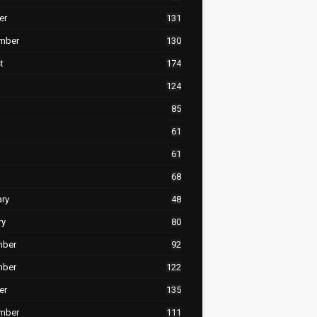
er
131
mber
130
t
174
124
85
61
61
68
ary
48
ry
80
mber
92
mber
122
er
135
mber
111