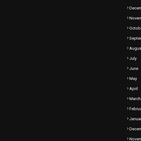
Dece
Nove
Octob
Septe
Augus
July
June
May
April
March
Febru
Janua
Dece
Nove