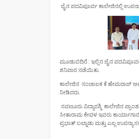
ಜೈನ ಪದವಿಪೂರ್ವ ಕಾಲೇಜಿನಲ್ಲಿ ಉಪನ್
ಮೂಡುಬಿದಿರೆ : ಇಲ್ಲಿನ ಜೈನ ಪದವಿಪೂರ
ಶನಿವಾರ ನಡೆಯಿತು.
ಕಾಲೇಜಿನ ಸಂಚಾಲಕ ಕೆ ಹೇಮರಾಜ್ ಅವರು
ನೀಡಿದರು.
ಸವಣೂರು ವಿದ್ಯಾರಶ್ಮಿ ಕಾಲೇಜಿನ ಪ್ರಾಂ
ಸೀತಾರಾಮ ಕೇವಳ ಇವರು ಕಾರ್ಯಾಗಾರದಲ
ಪ್ರಭಾತ್ ಬಲ್ನಾಡು ಮತ್ತು ಎಲ್ಲ ಉಪನ್ಯಾ