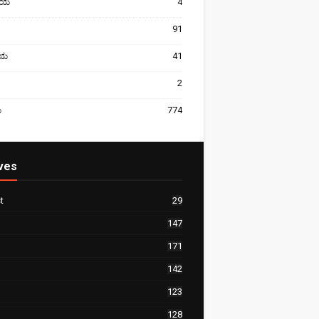
ೀಯ
4
91
ರೀಯ
41
2
ಯ
774
ves
t
29
147
171
142
123
128