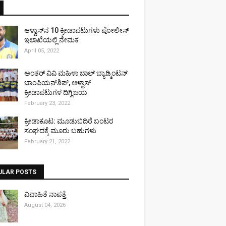
ಆಳ್ವಾಸ್‌ನ 10 ಕ್ರೀಡಾಪಟುಗಳು ಪೋಲೀಸ್
ಇಲಾಖೆಯಲ್ಲಿ ನೇಮಕ
April 05, 2022
ಅಂತರ್ ವಿವಿ ಮಹಿಳಾ ಬಾಲ್ ಬ್ಯಾಡ್ಮಿಂಟನ್
ಚಾಂಪಿಯನ್‌ಶಿಪ್, ಆಳ್ವಾಸ್
ಕ್ರೀಡಾಪಟುಗಳ ದಿಗ್ವಿಜಯ
February 23, 2022
ಕ್ರೀಡಾಕೂಟ: ಮೂಡುಬಿದಿರೆ ಬಂಟರ
ಸಂಘದಕ್ಕೆ ಮೂರು ಬಹುಗಳು
February 21, 2022
ULAR POSTS
ವಿವಾಹಿತೆ ನಾಪತ್ತೆ
August 04, 2026