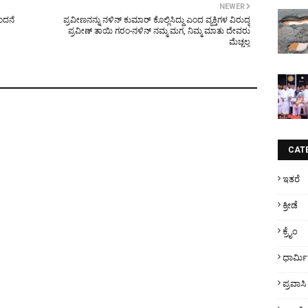
NEWER
ಂದನೆ
ಪ್ರವೀಣನನ್ನು ನಳಿನ್ ಕುಮಾರ್ ಕೊಲ್ಲಿಸಿದ್ದು ಎಂದ ವ್ಯಕ್ತಿಗಳ ವಿರುದ್ಧ
ಪ್ರವೀಣ್ ತಾಯಿ ಗರಂ-ನಳಿನ್ ನಮ್ಮ ಮಗ, ನಿಮ್ಮ ಮಾತು ದೇವರು
ಮೆಚ್ಚಲ್ಲ
CAT
ಇತರೆ
ಕ್ರೀಡೆ
ಕ್ರೈಂ
ಧಾರ್ಮ
ಪ್ರವಾಸಿ