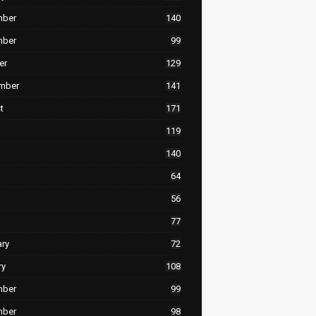
mber
140
mber
99
er
129
mber
141
t
171
119
140
64
56
77
ary
72
ry
108
mber
99
mber
98