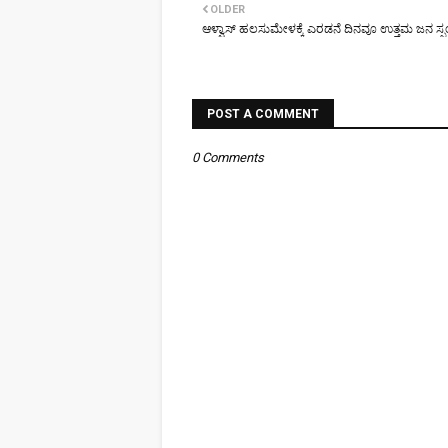
OLDER
ಆಳ್ವಾಸ್ ಹಲಸುಮೇಳಕ್ಕೆ ಎರಡನೆ ದಿನವೂ ಉತ್ತಮ ಜನ ಸ್ಪ
POST A COMMENT
0 Comments