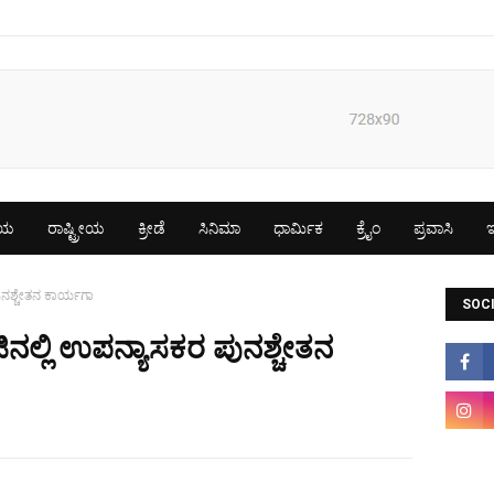
ೀಯ
ರಾಷ್ಟ್ರೀಯ
ಕ್ರೀಡೆ
ಸಿನಿಮಾ
ಧಾರ್ಮಿಕ
ಕ್ರೈಂ
ಪ್ರವಾಸಿ
ಇ
ುನಶ್ಚೇತನ ಕಾರ್ಯಗಾ
SOCI
ನಲ್ಲಿ ಉಪನ್ಯಾಸಕರ ಪುನಶ್ಚೇತನ