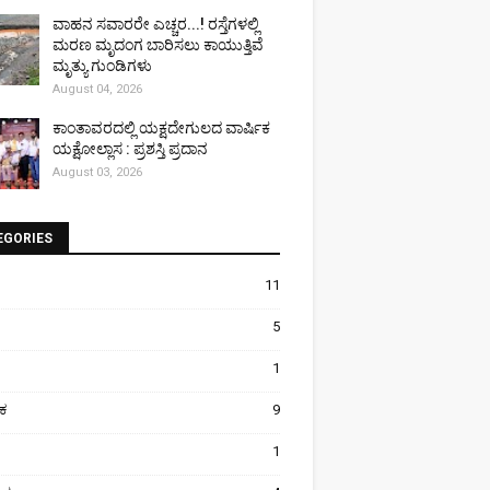
ವಾಹನ ಸವಾರರೇ ಎಚ್ಚರ...! ರಸ್ತೆಗಳಲ್ಲಿ
ಮರಣ ಮೃದಂಗ ಬಾರಿಸಲು ಕಾಯುತ್ತಿವೆ
ಮೃತ್ಯು ಗುಂಡಿಗಳು
August 04, 2026
ಕಾಂತಾವರದಲ್ಲಿ ಯಕ್ಷದೇಗುಲದ ವಾರ್ಷಿಕ
ಯಕ್ಷೋಲ್ಲಾಸ : ಪ್ರಶಸ್ತಿ ಪ್ರದಾನ
August 03, 2026
EGORIES
11
5
1
ಿಕ
9
1