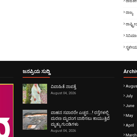
ರಾಜಕ
ರಾಜ್ಯ
ರಾಷ್ಟ್
ಸಿನಿಮಾ
ಸ್ಥಳೀ
ಜನಪ್ರಿಯ ಸುದ್ದಿ
Archi
Augus
ವಿವಾಹಿತೆ ನಾಪತ್ತೆ
August 04, 2026
July
June
ವಾಹನ ಸವಾರರೇ ಎಚ್ಚರ...! ರಸ್ತೆಗಳಲ್ಲಿ
May
ಮರಣ ಮೃದಂಗ ಬಾರಿಸಲು ಕಾಯುತ್ತಿವೆ
ಮೃತ್ಯು ಗುಂಡಿಗಳು
April
August 04, 2026
March