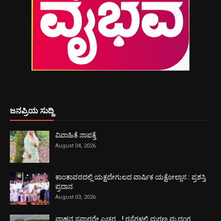
ಜನಪ್ರಿಯ ಸುದ್ದಿ
ವಿವಾಹಿತೆ ನಾಪತ್ತೆ
August 04, 2026
ಕಾಂತಾವರದಲ್ಲಿ ಯಕ್ಷದೇಗುಲದ ವಾರ್ಷಿಕ ಯಕ್ಷೋಲ್ಲಾಸ : ಪ್ರಶಸ್ತಿ
ಪ್ರದಾನ
August 03, 2026
ವಾಹನ ಸವಾರರೇ ಎಚ್ಚರ...! ರಸ್ತೆಗಳಲ್ಲಿ ಮರಣ ಮೃದಂಗ