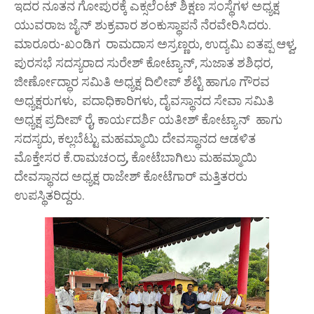
ಇದರ ನೂತನ ಗೋಪುರಕ್ಕೆ ಎಕ್ಸಲೆಂಟ್ ಶಿಕ್ಷಣ ಸಂಸ್ಥೆಗಳ ಅಧ್ಯಕ್ಷ
ಯುವರಾಜ ಜೈನ್ ಶುಕ್ರವಾರ ಶಂಕುಸ್ಥಾಪನೆ ನೆರವೇರಿಸಿದರು.
ಮಾರೂರು-ಖಂಡಿಗ ರಾಮದಾಸ ಅಸ್ರಣ್ಣರು, ಉದ್ಯಮಿ ಐತಪ್ಪ ಆಳ್ವ,
ಪುರಸಭೆ ಸದಸ್ಯರಾದ ಸುರೇಶ್ ಕೋಟ್ಯಾನ್, ಸುಜಾತ ಶಶಿಧರ,
ಜೀರ್ಣೋದ್ಧಾರ ಸಮಿತಿ ಅಧ್ಯಕ್ಷ ದಿಲೀಪ್ ಶೆಟ್ಟಿ ಹಾಗೂ ಗೌರವ
ಅಧ್ಯಕ್ಷರುಗಳು, ಪದಾಧಿಕಾರಿಗಳು, ದೈವಸ್ಥಾನದ ಸೇವಾ ಸಮಿತಿ
ಅಧ್ಯಕ್ಷ ಪ್ರದೀಪ್ ರೈ, ಕಾರ್ಯದರ್ಶಿ ಯತೀಶ್ ಕೋಟ್ಯಾನ್ ಹಾಗು
ಸದಸ್ಯರು, ಕಲ್ಲಬೆಟ್ಟು ಮಹಮ್ಮಾಯಿ ದೇವಸ್ಥಾನದ ಆಡಳಿತ
ಮೊಕ್ತೇಸರ ಕೆ.ರಾಮಚಂದ್ರ, ಕೋಟೆಬಾಗಿಲು ಮಹಮ್ಮಾಯಿ
ದೇವಸ್ಥಾನದ ಅಧ್ಯಕ್ಷ ರಾಜೇಶ್ ಕೋಟೆಗಾರ್ ಮತ್ತಿತರರು
ಉಪಸ್ಥಿತರಿದ್ದರು.