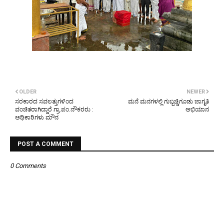
OLDER
NEWER
ಸರಕಾರದ ಸವಲತ್ತುಗಳಿಂದ
ಮನೆ ಮನಗಳಲ್ಲಿ ಗುಬ್ಬಚ್ಚಿಗೂಡು ಜಾಗೃತಿ
ವಂಚಿತರಾಗಿದ್ದಾರೆ ಗ್ರಾ.ಪಂ.ನೌಕರರು :
ಅಭಿಯಾನ
ಅಧಿಕಾರಿಗಳು ಮೌನ
POST A COMMENT
0 Comments