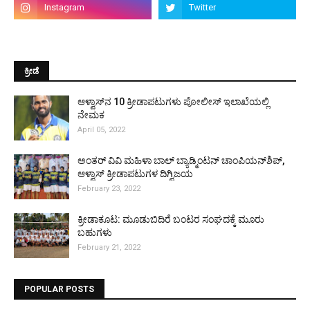
ಕ್ರೀಡೆ
ಆಳ್ವಾಸ್‌ನ 10 ಕ್ರೀಡಾಪಟುಗಳು ಪೋಲೀಸ್ ಇಲಾಖೆಯಲ್ಲಿ
ನೇಮಕ
April 05, 2022
ಅಂತರ್ ವಿವಿ ಮಹಿಳಾ ಬಾಲ್ ಬ್ಯಾಡ್ಮಿಂಟನ್ ಚಾಂಪಿಯನ್‌ಶಿಪ್,
ಆಳ್ವಾಸ್ ಕ್ರೀಡಾಪಟುಗಳ ದಿಗ್ವಿಜಯ
February 23, 2022
ಕ್ರೀಡಾಕೂಟ: ಮೂಡುಬಿದಿರೆ ಬಂಟರ ಸಂಘದಕ್ಕೆ ಮೂರು
ಬಹುಗಳು
February 21, 2022
POPULAR POSTS