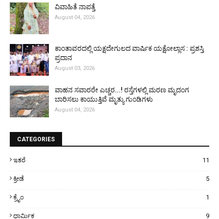
ವಿವಾಹಿತೆ ನಾಪತ್ತೆ
August 04, 2026
ಕಾಂತಾವರದಲ್ಲಿ ಯಕ್ಷದೇಗುಲದ ವಾರ್ಷಿಕ ಯಕ್ಷೋಲ್ಲಾಸ : ಪ್ರಶಸ್ತಿ
ಪ್ರದಾನ
August 03, 2026
ವಾಹನ ಸವಾರರೇ ಎಚ್ಚರ...! ರಸ್ತೆಗಳಲ್ಲಿ ಮರಣ ಮೃದಂಗ
ಬಾರಿಸಲು ಕಾಯುತ್ತಿವೆ ಮೃತ್ಯು ಗುಂಡಿಗಳು
August 04, 2026
CATEGORIES
ಇತರೆ
11
ಕ್ರೀಡೆ
5
ಕ್ರೈಂ
1
ಧಾರ್ಮಿಕ
9