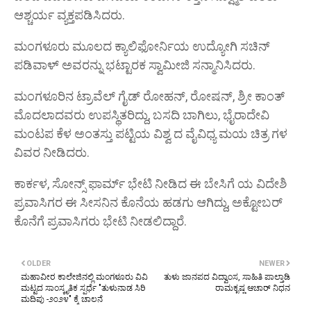
ಆಶ್ಚರ್ಯ ವ್ಯಕ್ತಪಡಿಸಿದರು.
ಮಂಗಳೂರು ಮೂಲದ ಕ್ಯಾಲಿಫೋರ್ನಿಯ ಉದ್ಯೋಗಿ ಸಚಿನ್
ಪಡಿವಾಳ್ ಅವರನ್ನು ಭಟ್ಟಾರಕ ಸ್ವಾಮೀಜಿ ಸನ್ಮಾನಿಸಿದರು.
ಮಂಗಳೂರಿನ ಟ್ರಾವೆಲ್ ಗೈಡ್ ರೋಹನ್, ರೋಷನ್, ಶ್ರೀ ಕಾಂತ್
ಮೊದಲಾದವರು ಉಪಸ್ಥಿತರಿದ್ದು, ಬಸದಿ ಬಾಗಿಲು, ಭೈರಾದೇವಿ
ಮಂಟಪ ಕೆಳ ಅಂತಸ್ತು ಪಟ್ಟಿಯ ವಿಶ್ವ ದ ವೈವಿಧ್ಯ ಮಯ ಚಿತ್ರ ಗಳ
ವಿವರ ನೀಡಿದರು.
ಕಾರ್ಕಳ, ಸೋನ್ಸ್ ಫಾರ್ಮ್ ಭೇಟಿ ನೀಡಿದ ಈ ಬೇಸಿಗೆ ಯ ವಿದೇಶಿ
ಪ್ರವಾಸಿಗರ ಈ ಸೀಸನಿನ ಕೊನೆಯ ಹಡಗು ಆಗಿದ್ದು, ಅಕ್ಟೋಬರ್
ಕೊನೆಗೆ ಪ್ರವಾಸಿಗರು ಭೇಟಿ ನೀಡಲಿದ್ದಾರೆ.
OLDER
NEWER
ಮಹಾವೀರ ಕಾಲೇಜಿನಲ್ಲಿ ಮಂಗಳೂರು ವಿವಿ
ತುಳು ಜಾನಪದ ವಿದ್ವಾಂಸ, ಸಾಹಿತಿ ಪಾಲ್ತಾಡಿ
ಮಟ್ಟದ ಸಾಂಸ್ಕೃತಿಕ ಸ್ಪರ್ಧೆ "ತುಳುನಾಡ ಸಿರಿ
ರಾಮಕೃಷ್ಣ ಆಚಾರ್ ನಿಧನ
ಮದಿಪು -೨೦೨೪" ಕ್ಕೆ ಚಾಲನೆ