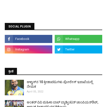
SOCIAL PLUGIN
ಕ್ರೀಡೆ
ಆಳ್ವಾಸ್‌ನ 10 ಕ್ರೀಡಾಪಟುಗಳು ಪೋಲೀಸ್ ಇಲಾಖೆಯಲ್ಲಿ
ನೇಮಕ
April 05, 2022
ಅಂತರ್ ವಿವಿ ಮಹಿಳಾ ಬಾಲ್ ಬ್ಯಾಡ್ಮಿಂಟನ್ ಚಾಂಪಿಯನ್‌ಶಿಪ್,
ಆಳ್ವಾಸ್ ಕ್ರೀಡಾಪಟುಗಳ ದಿಗ್ವಿಜಯ