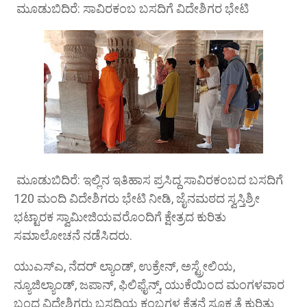
ಮೂಡುಬಿದಿರೆ: ಸಾವಿರಕಂಬ ಬಸದಿಗೆ ವಿದೇಶಿಗರ ಭೇಟಿ
ಮೂಡುಬಿದಿರೆ: ಇಲ್ಲಿನ ಇತಿಹಾಸ ಪ್ರಸಿದ್ದ ಸಾವಿರಕಂಬದ ಬಸದಿಗೆ
120 ಮಂದಿ ವಿದೇಶಿಗರು ಭೇಟಿ ನೀಡಿ, ಜೈನಮಠದ ಸ್ವಸ್ತಿಶ್ರೀ
ಭಟ್ಟಾರಕ ಸ್ವಾಮೀಜಿಯವರೊಂದಿಗೆ ಕ್ಷೇತ್ರದ ಕುರಿತು
ಸಮಾಲೋಚನೆ ನಡೆಸಿದರು.
ಯುಎಸ್ಎ, ನೆದರ್ ಲ್ಯಾಂಡ್, ಉಕ್ರೇನ್, ಅಸ್ಟ್ರೇಲಿಯ,
ನ್ಯೂಜಿಲ್ಯಾಂಡ್, ಜಪಾನ್, ಫಿಲಿಫೈನ್ಸ್, ಯುಕೆಯಿಂದ ಮಂಗಳವಾರ
ಬಂದ ವಿದೇಶಿಗರು ಬಸದಿಯ ಕಂಬಗಳ ಕೆತ್ತನೆ ಸೂಕ್ಷ್ಮತೆ ಕುರಿತು