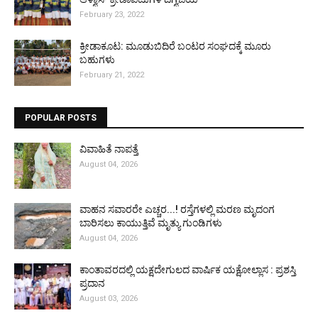
February 23, 2022
ಕ್ರೀಡಾಕೂಟ: ಮೂಡುಬಿದಿರೆ ಬಂಟರ ಸಂಘದಕ್ಕೆ ಮೂರು
ಬಹುಗಳು
February 21, 2022
POPULAR POSTS
ವಿವಾಹಿತೆ ನಾಪತ್ತೆ
August 04, 2026
ವಾಹನ ಸವಾರರೇ ಎಚ್ಚರ...! ರಸ್ತೆಗಳಲ್ಲಿ ಮರಣ ಮೃದಂಗ
ಬಾರಿಸಲು ಕಾಯುತ್ತಿವೆ ಮೃತ್ಯು ಗುಂಡಿಗಳು
August 04, 2026
ಕಾಂತಾವರದಲ್ಲಿ ಯಕ್ಷದೇಗುಲದ ವಾರ್ಷಿಕ ಯಕ್ಷೋಲ್ಲಾಸ : ಪ್ರಶಸ್ತಿ
ಪ್ರದಾನ
August 03, 2026