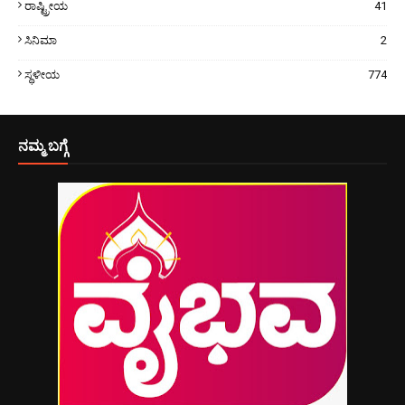
ರಾಷ್ಟ್ರೀಯ
41
ಸಿನಿಮಾ
2
ಸ್ಥಳೀಯ
774
ನಮ್ಮ ಬಗ್ಗೆ