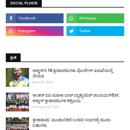
SOCIAL PLUGIN
ಕ್ರೀಡೆ
ಆಳ್ವಾಸ್‌ನ 10 ಕ್ರೀಡಾಪಟುಗಳು ಪೋಲೀಸ್ ಇಲಾಖೆಯಲ್ಲಿ
ನೇಮಕ
April 05, 2022
ಅಂತರ್ ವಿವಿ ಮಹಿಳಾ ಬಾಲ್ ಬ್ಯಾಡ್ಮಿಂಟನ್ ಚಾಂಪಿಯನ್‌ಶಿಪ್,
ಆಳ್ವಾಸ್ ಕ್ರೀಡಾಪಟುಗಳ ದಿಗ್ವಿಜಯ
February 23, 2022
ಕ್ರೀಡಾಕೂಟ: ಮೂಡುಬಿದಿರೆ ಬಂಟರ ಸಂಘದಕ್ಕೆ ಮೂರು
ಬಹುಗಳು