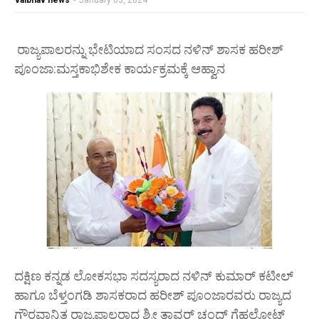
vaibhav news
-
January 05, 2024
ರಾಜ್ಯಪಾಲರನ್ನು ಭೇಟಿಯಾದ ಸಂಸದ ನಳಿನ್ ಶಾಸಕ ಹರೀಶ್
ಪೂಂಜಾ:ಮಸ್ತಕಾಭಿಶೇಕ ಕಾರ್ಯಕ್ರಮಕ್ಕೆ ಆಹ್ವಾನ
ದಕ್ಷಿಣ ಕನ್ನಡ ಲೋಕಸಭಾ ಸದಸ್ಯರಾದ ನಳಿನ್ ಕುಮಾರ್ ಕಟೀಲ್
ಹಾಗೂ ಬೆಳ್ತಂಗಡಿ ಶಾಸಕರಾದ ಹರೀಶ್ ಪೂಂಜಾರವರು ರಾಜ್ಯದ
ಗೌರವಾನ್ವಿತ ರಾಜ್ಯಪಾಲರಾದ ಶ್ರೀ ತಾವರ್ ಚಂದ್ ಗೆಹಲೋಟ್