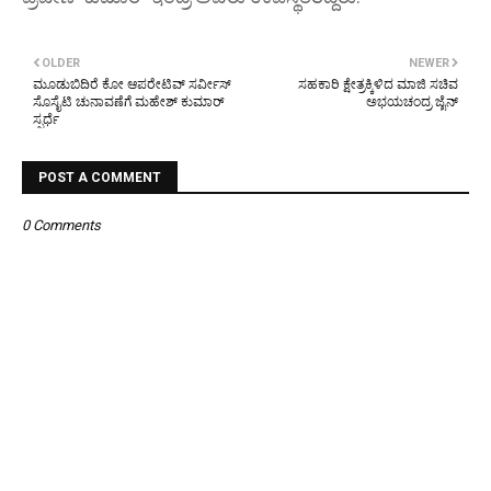
OLDER
NEWER
ಮೂಡುಬಿದಿರೆ ಕೋ ಆಪರೇಟಿವ್ ಸರ್ವೀಸ್
ಸಹಕಾರಿ ಕ್ಷೇತ್ರಕ್ಕಿಳಿದ ಮಾಜಿ ಸಚಿವ
ಸೊಸೈಟಿ ಚುನಾವಣೆಗೆ ಮಹೇಶ್ ಕುಮಾರ್
ಅಭಯಚಂದ್ರ ಜೈನ್
ಸ್ಪರ್ಧೆ
POST A COMMENT
0 Comments