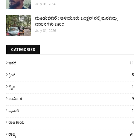
July 31, 2026
ಮೂಡುಬಿದಿರೆ : ಅಳಿಯೂರು ಜಂಕ್ಷನ್ ನಲ್ಲಿ ಮರಬಿದ್ದು
ವಾಹನಗಳು ಜಖಂ
July 31, 2026
CATEGORIES
ಇತರೆ
11
ಕ್ರೀಡೆ
5
ಕ್ರೈಂ
1
ಧಾರ್ಮಿಕ
9
ಪ್ರವಾಸಿ
1
ರಾಜಕೀಯ
4
ರಾಜ್ಯ
91