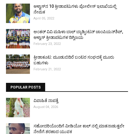
ಆಳ್ವಾಸ್‌ನ 10 ಕ್ರೀಡಾಪಟುಗಳು ಪೋಲೀಸ್ ಇಲಾಖೆಯಲ್ಲಿ
ನೇಮಕ
April 05, 2022
ಅಂತರ್ ವಿವಿ ಮಹಿಳಾ ಬಾಲ್ ಬ್ಯಾಡ್ಮಿಂಟನ್ ಚಾಂಪಿಯನ್‌ಶಿಪ್,
ಆಳ್ವಾಸ್ ಕ್ರೀಡಾಪಟುಗಳ ದಿಗ್ವಿಜಯ
February 23, 2022
ಕ್ರೀಡಾಕೂಟ: ಮೂಡುಬಿದಿರೆ ಬಂಟರ ಸಂಘದಕ್ಕೆ ಮೂರು
ಬಹುಗಳು
February 21, 2022
POPULAR POSTS
ವಿವಾಹಿತೆ ನಾಪತ್ತೆ
August 04, 2026
ಸಹೋದರಿಯೊಂದಿಗೆ ವೀಡಿಯೋ ಕಾಲ್ ನಲ್ಲಿ ಮಾತನಾಡುತ್ತಲೇ
ನೇಣಿಗೆ ಶರಣಾದ ಯುವಕ