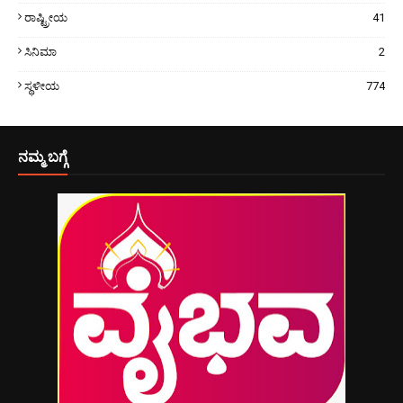
ರಾಷ್ಟ್ರೀಯ
41
ಸಿನಿಮಾ
2
ಸ್ಥಳೀಯ
774
ನಮ್ಮ ಬಗ್ಗೆ