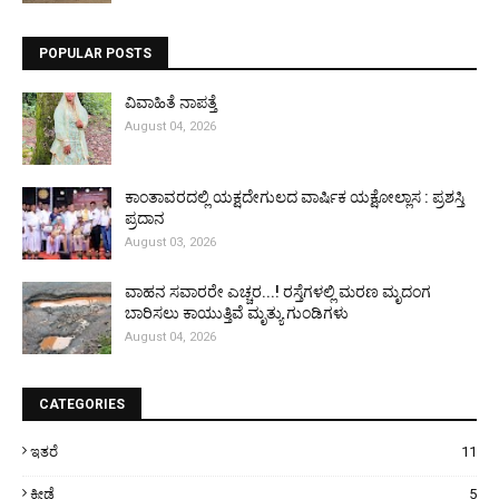
POPULAR POSTS
ವಿವಾಹಿತೆ ನಾಪತ್ತೆ
August 04, 2026
ಕಾಂತಾವರದಲ್ಲಿ ಯಕ್ಷದೇಗುಲದ ವಾರ್ಷಿಕ ಯಕ್ಷೋಲ್ಲಾಸ : ಪ್ರಶಸ್ತಿ
ಪ್ರದಾನ
August 03, 2026
ವಾಹನ ಸವಾರರೇ ಎಚ್ಚರ...! ರಸ್ತೆಗಳಲ್ಲಿ ಮರಣ ಮೃದಂಗ
ಬಾರಿಸಲು ಕಾಯುತ್ತಿವೆ ಮೃತ್ಯು ಗುಂಡಿಗಳು
August 04, 2026
CATEGORIES
ಇತರೆ
11
ಕ್ರೀಡೆ
5