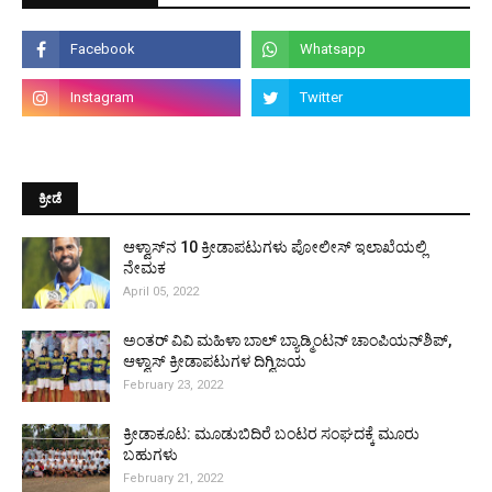
ಕ್ರೀಡೆ
ಆಳ್ವಾಸ್‌ನ 10 ಕ್ರೀಡಾಪಟುಗಳು ಪೋಲೀಸ್ ಇಲಾಖೆಯಲ್ಲಿ
ನೇಮಕ
April 05, 2022
ಅಂತರ್ ವಿವಿ ಮಹಿಳಾ ಬಾಲ್ ಬ್ಯಾಡ್ಮಿಂಟನ್ ಚಾಂಪಿಯನ್‌ಶಿಪ್,
ಆಳ್ವಾಸ್ ಕ್ರೀಡಾಪಟುಗಳ ದಿಗ್ವಿಜಯ
February 23, 2022
ಕ್ರೀಡಾಕೂಟ: ಮೂಡುಬಿದಿರೆ ಬಂಟರ ಸಂಘದಕ್ಕೆ ಮೂರು
ಬಹುಗಳು
February 21, 2022