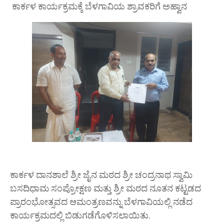
ಕಾರ್ಕಳ ಕಾರ್ಯಕ್ರಮಕ್ಕೆ ಬೆಳಗಾವಿಯ ಶ್ರಾವಕರಿಗೆ ಅಹ್ವಾನ
ಕಾರ್ಕಳ ದಾನಶಾಲೆ ಶ್ರೀ ಜೈನ ಮಠದ ಶ್ರೀ ಚಂದ್ರನಾಥ ಸ್ವಾಮಿ
ಬಸದಿಧಾಮ ಸಂಪ್ರೋಕ್ಷಣ ಮತ್ತು ಶ್ರೀ ಮಠದ ನೂತನ ಕಟ್ಟಡದ
ಪ್ರಾರಂಭೋತ್ಸವದ ಆಮಂತ್ರಣವನ್ನು ಬೆಳಗಾವಿಯಲ್ಲಿ ನಡೆದ
ಕಾರ್ಯಕ್ರಮದಲ್ಲಿ ಬಿಡುಗಡೆಗೊಳಿಸಲಾಯಿತು.