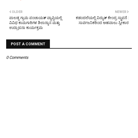
OLDER
NEWER
ಪಾಲಡ್ಕ ಗ್ರಾಮ ಪಂಚಾಯತ್ ವ್ಯಾಪ್ತಿಯಲ್ಲಿ
ಕಡಂದಲೆಯಲ್ಲಿ ವಿದ್ಯುತ್‌ ಕೇಂದ್ರ ಸ್ಥಾಪನೆ :
ವಿವಿಧ ಕಾಮಗಾರಿಗಳ ಶಿಲಾನ್ಯಾಸ ಮತ್ತು
ಸಾರ್ವಜನಿಕರಿಂದ ಅಹವಾಲು ಸ್ವೀಕಾರ
ಉದ್ಘಾಟನಾ ಕಾರ್ಯಕ್ರಮ
POST A COMMENT
0 Comments