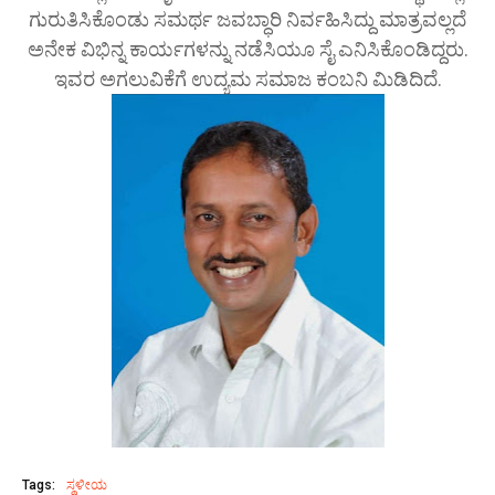
ಗುರುತಿಸಿಕೊಂಡು ಸಮರ್ಥ ಜವಬ್ಧಾರಿ ನಿರ್ವಹಿಸಿದ್ದು ಮಾತ್ರವಲ್ಲದೆ
ಅನೇಕ ವಿಭಿನ್ನ ಕಾರ್ಯಗಳನ್ನು ನಡೆಸಿಯೂ ಸೈ ಎನಿಸಿಕೊಂಡಿದ್ದರು.
ಇವರ ಅಗಲುವಿಕೆಗೆ ಉದ್ಯಮ ಸಮಾಜ ಕಂಬನಿ ಮಿಡಿದಿದೆ.
Tags:
ಸ್ಥಳೀಯ