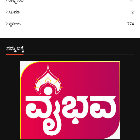
ರಾಷ್ಟ್ರೀಯ
41
ಸಿನಿಮಾ
2
ಸ್ಥಳೀಯ
774
ನಮ್ಮ ಬಗ್ಗೆ