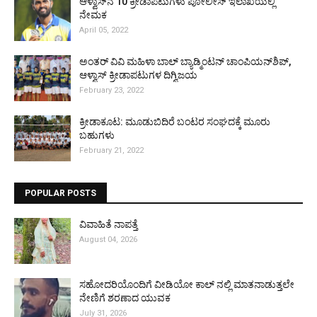
ಆಳ್ವಾಸ್‌ನ 10 ಕ್ರೀಡಾಪಟುಗಳು ಪೋಲೀಸ್ ಇಲಾಖೆಯಲ್ಲಿ
ನೇಮಕ
April 05, 2022
ಅಂತರ್ ವಿವಿ ಮಹಿಳಾ ಬಾಲ್ ಬ್ಯಾಡ್ಮಿಂಟನ್ ಚಾಂಪಿಯನ್‌ಶಿಪ್,
ಆಳ್ವಾಸ್ ಕ್ರೀಡಾಪಟುಗಳ ದಿಗ್ವಿಜಯ
February 23, 2022
ಕ್ರೀಡಾಕೂಟ: ಮೂಡುಬಿದಿರೆ ಬಂಟರ ಸಂಘದಕ್ಕೆ ಮೂರು
ಬಹುಗಳು
February 21, 2022
POPULAR POSTS
ವಿವಾಹಿತೆ ನಾಪತ್ತೆ
August 04, 2026
ಸಹೋದರಿಯೊಂದಿಗೆ ವೀಡಿಯೋ ಕಾಲ್ ನಲ್ಲಿ ಮಾತನಾಡುತ್ತಲೇ
ನೇಣಿಗೆ ಶರಣಾದ ಯುವಕ
July 31, 2026