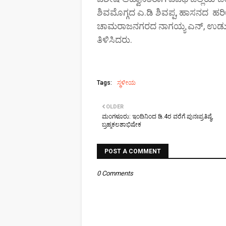
ಶಿವಮೊಗ್ಗದ ಎ.ಡಿ ಶಿವಪ್ಪ, ಹಾಸನದ ಹರೀಶ್
ಚಾಮರಾಜನಗರದ ನಾಗಯ್ಯ ಎನ್, ಉಡುಪಿ
ತಿಳಿಸಿದರು.
Tags:
ಸ್ಥಳೀಯ
OLDER
ಮಂಗಳೂರು: ಇಂದಿನಿಂದ ಡಿ.4ರ ವರೆಗೆ ಪುನಃಪ್ರತಿಷ್ಠೆ,
ಬ್ರಹ್ಮಕಲಶಾಭಿಷೇಕ
POST A COMMENT
0 Comments