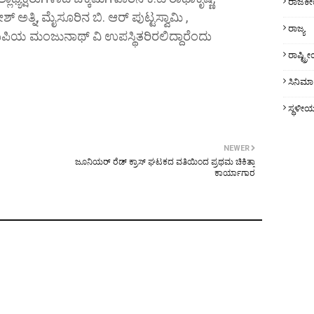
ರಾಜಕ
 ಅತ್ನಿ, ಮೈಸೂರಿನ ಬಿ. ಆರ್ ಪುಟ್ಟಸ್ವಾಮಿ ,
ರಾಜ್ಯ
ಯ ಮಂಜುನಾಥ್ ವಿ ಉಪಸ್ಥಿತರಿರಲಿದ್ದಾರೆಂದು
ರಾಷ್ಟ್
ಸಿನಿಮಾ
ಸ್ಥಳೀ
NEWER
ಜೂನಿಯರ್ ರೆಡ್ ಕ್ರಾಸ್ ಘಟಕದ ವತಿಯಿಂದ ಪ್ರಥಮ ಚಿಕಿತ್ಸಾ
ಕಾರ್ಯಾಗಾರ