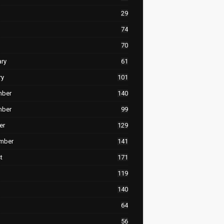
29
74
70
ary
61
ry
101
mber
140
mber
99
er
129
mber
141
t
171
119
140
64
56