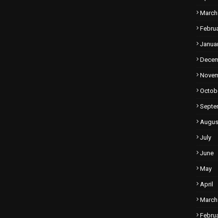
March
Febru
Janua
Dece
Nove
Octob
Septe
Augus
July
June
May
April
March
Febru