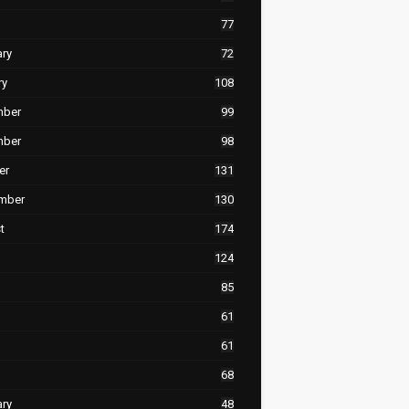
77
ary
72
ry
108
mber
99
mber
98
er
131
mber
130
t
174
124
85
61
61
68
ary
48