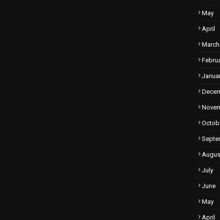
May
April
March
Febru
Janua
Dece
Nove
Octob
Septe
Augus
July
June
May
April