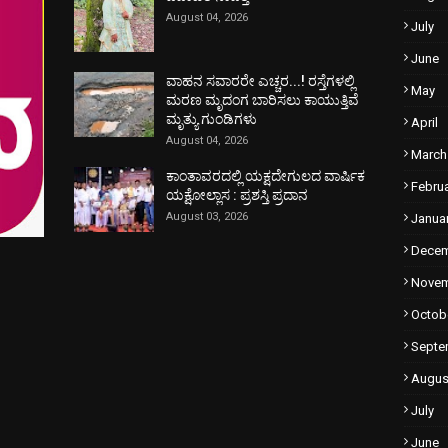
August 04, 2026
July
June
ವಾಹನ ಸವಾರರೇ ಎಚ್ಚರ...! ರಸ್ತೆಗಳಲ್ಲಿ
May
ಮರಣ ಮೃದಂಗ ಬಾರಿಸಲು ಕಾಯುತ್ತಿವೆ
ಮೃತ್ಯು ಗುಂಡಿಗಳು
April
August 04, 2026
March
ಕಾಂತಾವರದಲ್ಲಿ ಯಕ್ಷದೇಗುಲದ ವಾರ್ಷಿಕ
Febru
ಯಕ್ಷೋಲ್ಲಾಸ : ಪ್ರಶಸ್ತಿ ಪ್ರದಾನ
August 03, 2026
Janua
Dece
Nove
Octob
Septe
Augus
July
June