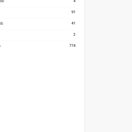
ೀಯ
4
91
ರೀಯ
41
2
ಯ
774