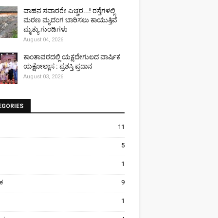
ವಾಹನ ಸವಾರರೇ ಎಚ್ಚರ...! ರಸ್ತೆಗಳಲ್ಲಿ
ಮರಣ ಮೃದಂಗ ಬಾರಿಸಲು ಕಾಯುತ್ತಿವೆ
ಮೃತ್ಯು ಗುಂಡಿಗಳು
August 04, 2026
ಕಾಂತಾವರದಲ್ಲಿ ಯಕ್ಷದೇಗುಲದ ವಾರ್ಷಿಕ
ಯಕ್ಷೋಲ್ಲಾಸ : ಪ್ರಶಸ್ತಿ ಪ್ರದಾನ
August 03, 2026
EGORIES
11
5
1
ಿಕ
9
1