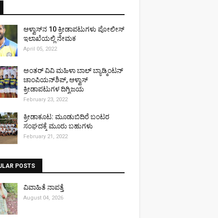
ಆಳ್ವಾಸ್‌ನ 10 ಕ್ರೀಡಾಪಟುಗಳು ಪೋಲೀಸ್
ಇಲಾಖೆಯಲ್ಲಿ ನೇಮಕ
April 05, 2022
ಅಂತರ್ ವಿವಿ ಮಹಿಳಾ ಬಾಲ್ ಬ್ಯಾಡ್ಮಿಂಟನ್
ಚಾಂಪಿಯನ್‌ಶಿಪ್, ಆಳ್ವಾಸ್
ಕ್ರೀಡಾಪಟುಗಳ ದಿಗ್ವಿಜಯ
February 23, 2022
ಕ್ರೀಡಾಕೂಟ: ಮೂಡುಬಿದಿರೆ ಬಂಟರ
ಸಂಘದಕ್ಕೆ ಮೂರು ಬಹುಗಳು
February 21, 2022
ULAR POSTS
ವಿವಾಹಿತೆ ನಾಪತ್ತೆ
August 04, 2026