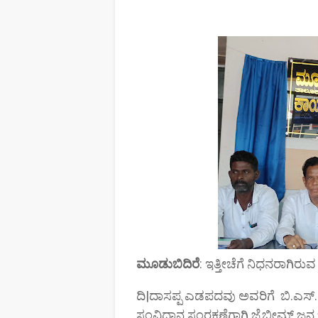
ಮೂಡುಬಿದಿರೆ
: ಇತ್ತೀಚೆಗೆ ನಿಧನರಾಗಿರುವ ಬ
ದಿ|ದಾಸಪ್ಪ ಎಡಪದವು ಅವರಿಗೆ ಬಿ.ಎಸ
ಸಂವಿಧಾನ ಸಂರಕ್ಷಣೆಗಾಗಿ ಜೈಭೀಮ್ ಜನ