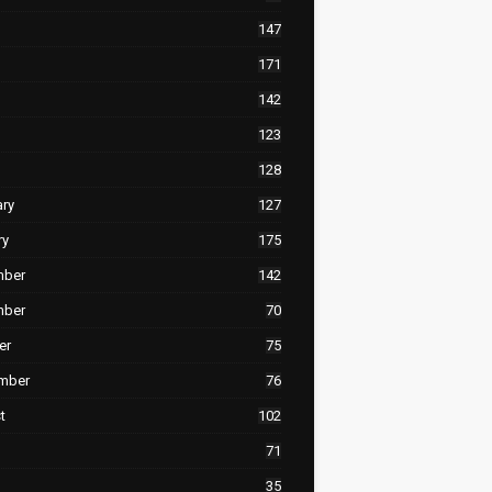
147
171
142
123
128
ary
127
ry
175
mber
142
mber
70
er
75
mber
76
t
102
71
35