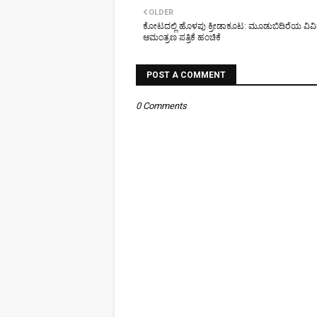
OLDER
ಕೋಟದಲ್ಲಿ ಹೊಳಪು ಕ್ರೀಡಾಕೂಟ: ಮೂಡುಬಿದಿರೆಯ ವಿವಿದ
ಆಮಂತ್ರಣ ಪತ್ರಿಕೆ ಹಂಚಿಕೆ
POST A COMMENT
0 Comments