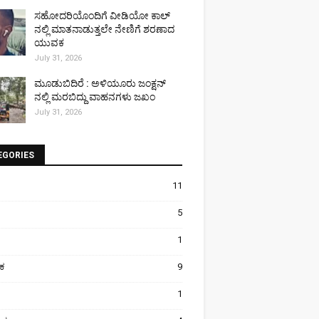
ಸಹೋದರಿಯೊಂದಿಗೆ ವೀಡಿಯೋ ಕಾಲ್
ನಲ್ಲಿ ಮಾತನಾಡುತ್ತಲೇ ನೇಣಿಗೆ ಶರಣಾದ
ಯುವಕ
July 31, 2026
ಮೂಡುಬಿದಿರೆ : ಅಳಿಯೂರು ಜಂಕ್ಷನ್
ನಲ್ಲಿ ಮರಬಿದ್ದು ವಾಹನಗಳು ಜಖಂ
July 31, 2026
EGORIES
11
5
1
ಿಕ
9
1