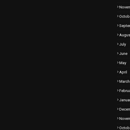
Nove
Octob
Septe
Augus
July
June
May
April
March
Febru
Janua
Dece
Nove
Octob