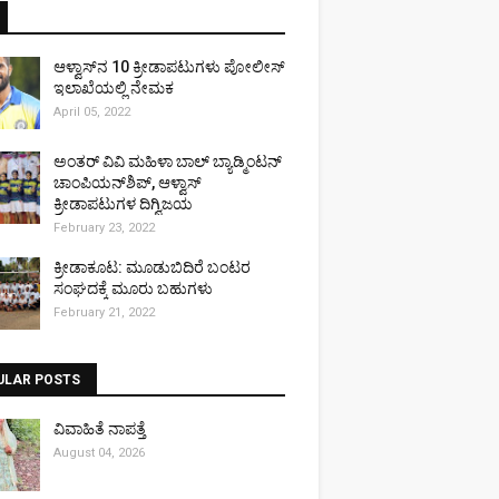
ಆಳ್ವಾಸ್‌ನ 10 ಕ್ರೀಡಾಪಟುಗಳು ಪೋಲೀಸ್
ಇಲಾಖೆಯಲ್ಲಿ ನೇಮಕ
April 05, 2022
ಅಂತರ್ ವಿವಿ ಮಹಿಳಾ ಬಾಲ್ ಬ್ಯಾಡ್ಮಿಂಟನ್
ಚಾಂಪಿಯನ್‌ಶಿಪ್, ಆಳ್ವಾಸ್
ಕ್ರೀಡಾಪಟುಗಳ ದಿಗ್ವಿಜಯ
February 23, 2022
ಕ್ರೀಡಾಕೂಟ: ಮೂಡುಬಿದಿರೆ ಬಂಟರ
ಸಂಘದಕ್ಕೆ ಮೂರು ಬಹುಗಳು
February 21, 2022
ULAR POSTS
ವಿವಾಹಿತೆ ನಾಪತ್ತೆ
August 04, 2026