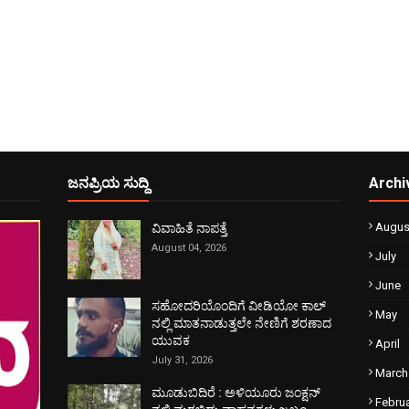
ಜನಪ್ರಿಯ ಸುದ್ದಿ
Archi
Augus
ವಿವಾಹಿತೆ ನಾಪತ್ತೆ
August 04, 2026
July
June
ಸಹೋದರಿಯೊಂದಿಗೆ ವೀಡಿಯೋ ಕಾಲ್
May
ನಲ್ಲಿ ಮಾತನಾಡುತ್ತಲೇ ನೇಣಿಗೆ ಶರಣಾದ
ಯುವಕ
April
July 31, 2026
March
ಮೂಡುಬಿದಿರೆ : ಅಳಿಯೂರು ಜಂಕ್ಷನ್
Febru