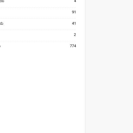
ೀಯ
4
91
ರೀಯ
41
2
ಯ
774