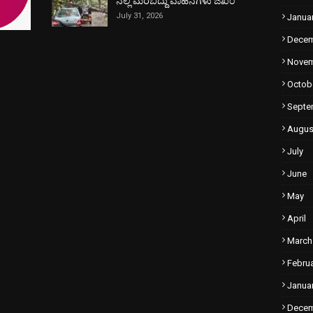
ನಲ್ಲಿ ಮರಬಿದ್ದು ವಾಹನಗಳು ಜಖಂ
July 31, 2026
Janua
Dece
Nove
Octob
Septe
Augus
July
June
May
April
March
Febru
Janua
Dece