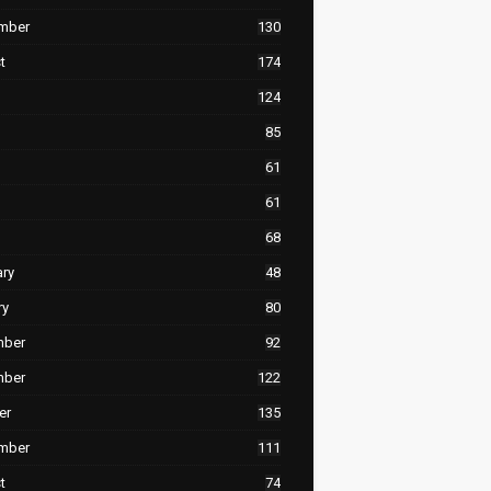
mber
130
t
174
124
85
61
61
68
ary
48
ry
80
mber
92
mber
122
er
135
mber
111
t
74