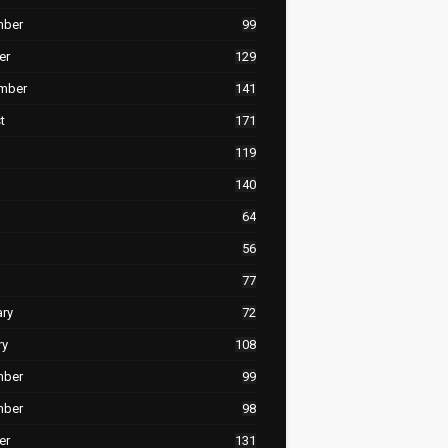
mber
99
er
129
mber
141
t
171
119
140
64
56
77
ary
72
ry
108
mber
99
mber
98
er
131