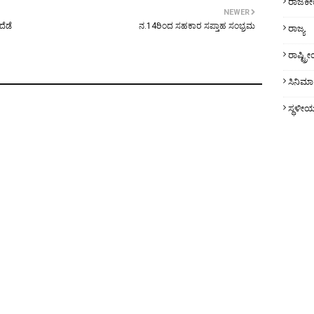
ರಾಜಕ
NEWER
ೆಡೆ
ನ.14ರಿಂದ ಸಹಕಾರ ಸಪ್ತಾಹ ಸಂಭ್ರಮ
ರಾಜ್ಯ
ರಾಷ್ಟ್
ಸಿನಿಮಾ
ಸ್ಥಳೀ