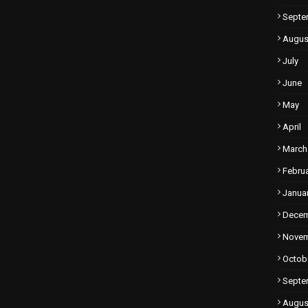
Septe
Augus
July
June
May
April
March
Febru
Janua
Dece
Nove
Octob
Septe
Augus