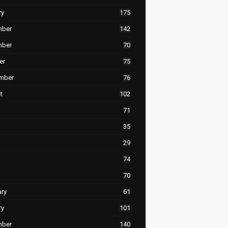
ry
175
mber
142
mber
70
er
75
mber
76
t
102
71
35
29
74
70
ary
61
ry
101
mber
140