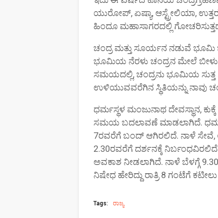
ಯುರೋಪ್, ಏಷ್ಯಾ, ಆಸ್ಟ್ರೇಲಿಯಾ, ಉತ್ತರ ಅ
ಹಿಂದೂ ಮಹಾಸಾಗರದಲ್ಲಿ ಗೋಚರಿಸುತ್ತದ
ಚಂದ್ರ ಮತ್ತು ಸೂರ್ಯನ ನಡುವೆ ಭೂಮಿ ಬರ
ಭೂಮಿಯ ನೆರಳು ಚಂದ್ರನ ಮೇಲೆ ಬೀಳುತ್ತದ
ಸಮಯದಲ್ಲಿ, ಚಂದ್ರನು ಭೂಮಿಯ ಸುತ್ತ ಸುತ
ಉಳಿಯುವವರೆಗಿನ ಸ್ಥಿತಿಯನ್ನು ನಾವು ಚಂ
ಧರ್ಮಸ್ಥಳ ಮಂಜುನಾಥ ದೇವಸ್ಥಾನ, ಕುಕ್ಕೆ
ಸಮಯ ಬದಲಾವಣೆ ಮಾಡಲಾಗಿದೆ. ಧರ್ಮಸ್ಥ
7ರವರೆಗೆ ಬಂದ್ ಆಗಿರಲಿದೆ. ನಾಳೆ ಸೇವೆ, ಅ
2.30ರವರೆಗೆ ದರ್ಶನಕ್ಕೆ ನಿರ್ಬಂಧವಿರಲಿದ
ಅವಕಾಶ ನೀಡಲಾಗಿದೆ. ನಾಳೆ ಬೆಳಗ್ಗೆ 9.3
ನಿಷೇಧ ಹೇರಿದ್ದು ರಾತ್ರಿ 8 ಗಂಟೆಗೆ ಕಟೀಲ
Tags:
ರಾಜ್ಯ