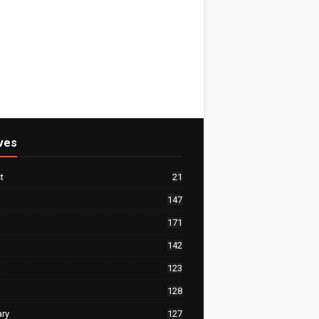
ves
t
21
147
171
142
123
128
ary
127