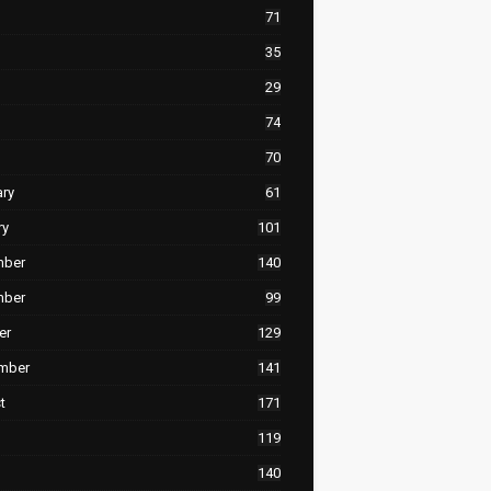
71
35
29
74
70
ary
61
ry
101
mber
140
mber
99
er
129
mber
141
t
171
119
140