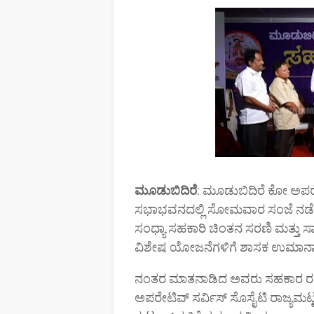
ಮೂಡುಬಿದಿರೆ
: ಮೂಡುಬಿದಿರೆ ಕೋ ಅಪರೇಟ
ಸಭಾಭವನದಲ್ಲಿ ಸೋಮವಾರ ಸಂಜೆ ನಡೆದ ಸಹಕಾ
ಸಂಧ್ಯಾ ಸಹಕಾರಿ ಚಿಂತನ ಸರಣಿ ಮತ್ತು ಸ
ವಿಶೇಷ ಯೋಜನೆಗಳಿಗೆ ಶಾಸಕ ಉಮಾನಾಥ
ನಂತರ ಮಾತನಾಡಿದ ಅವರು ಸಹಕಾರ ರಂಗದ
ಅಪರೇಟಿವ್ ಸರ್ವಿಸ್ ಸೊಸೈಟಿ ರಾಜ್ಯಮ