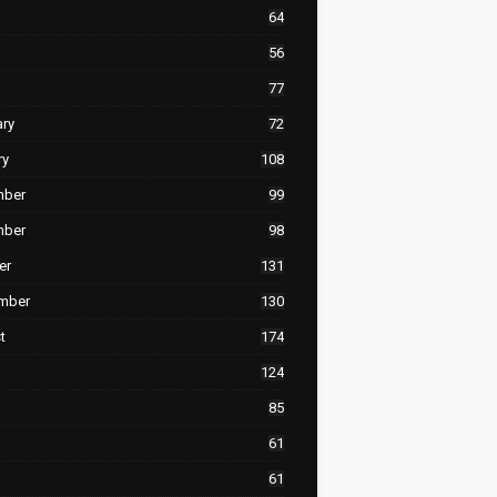
64
56
77
ary
72
ry
108
mber
99
mber
98
er
131
mber
130
t
174
124
85
61
61