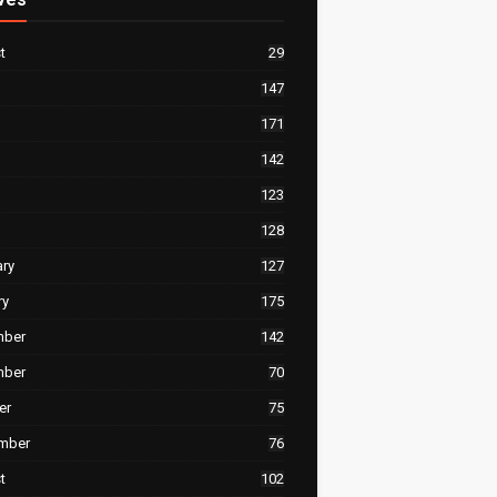
t
29
147
171
142
123
128
ary
127
ry
175
mber
142
mber
70
er
75
mber
76
t
102