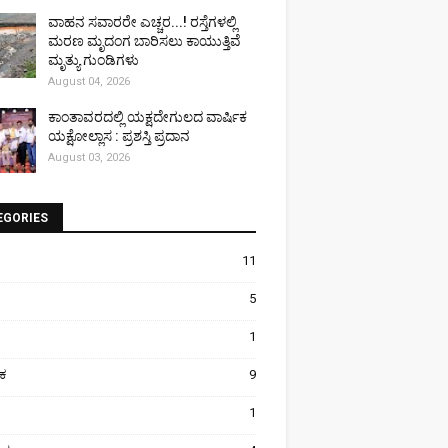
ವಾಹನ ಸವಾರರೇ ಎಚ್ಚರ...! ರಸ್ತೆಗಳಲ್ಲಿ
ಮರಣ ಮೃದಂಗ ಬಾರಿಸಲು ಕಾಯುತ್ತಿವೆ
ಮೃತ್ಯು ಗುಂಡಿಗಳು
August 04, 2026
ಕಾಂತಾವರದಲ್ಲಿ ಯಕ್ಷದೇಗುಲದ ವಾರ್ಷಿಕ
ಯಕ್ಷೋಲ್ಲಾಸ : ಪ್ರಶಸ್ತಿ ಪ್ರದಾನ
August 03, 2026
EGORIES
11
5
1
ಿಕ
9
1