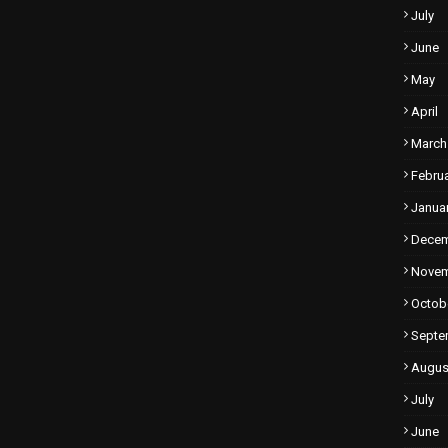
July
June
May
April
March
Febru
Janua
Dece
Nove
Octob
Septe
Augus
July
June