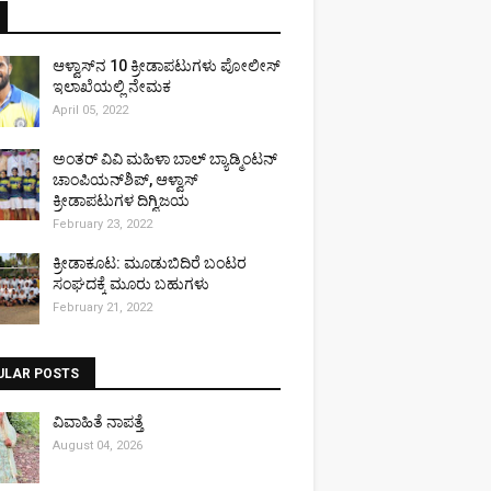
ಆಳ್ವಾಸ್‌ನ 10 ಕ್ರೀಡಾಪಟುಗಳು ಪೋಲೀಸ್
ಇಲಾಖೆಯಲ್ಲಿ ನೇಮಕ
April 05, 2022
ಅಂತರ್ ವಿವಿ ಮಹಿಳಾ ಬಾಲ್ ಬ್ಯಾಡ್ಮಿಂಟನ್
ಚಾಂಪಿಯನ್‌ಶಿಪ್, ಆಳ್ವಾಸ್
ಕ್ರೀಡಾಪಟುಗಳ ದಿಗ್ವಿಜಯ
February 23, 2022
ಕ್ರೀಡಾಕೂಟ: ಮೂಡುಬಿದಿರೆ ಬಂಟರ
ಸಂಘದಕ್ಕೆ ಮೂರು ಬಹುಗಳು
February 21, 2022
ULAR POSTS
ವಿವಾಹಿತೆ ನಾಪತ್ತೆ
August 04, 2026