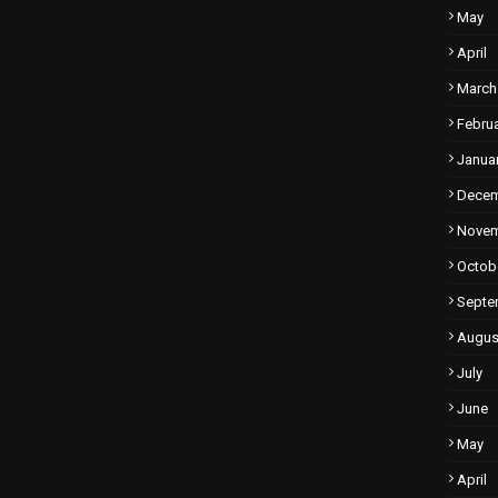
May
April
March
Febru
Janua
Dece
Nove
Octob
Septe
Augus
July
June
May
April