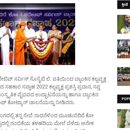
ಕ್ರೀಡೆ
ಿವ್ ಸರ್ವಿಸ್ ಸೊಸೈಟಿ ಲಿ. ವತಿಯಿಂದ ಬ್ಯಾಂಕಿನ ಕಲ್ಪವೃಕ್ಷ
ರ ಸಪ್ತಾಹ 2022 ಕಲ್ಪವೃಕ್ಷ ಪ್ರಶಸ್ತಿ ಪ್ರದಾನ, ಸಪ್ತ
ಾಂಸ್ಕೃತಿಕ ವೈಭವದ ಉದ್ಘಾಟನೆಯನ್ನು ಹಾಗೂ ಬ್ಯಾಂಕಿನ
POP
್ ಕೋಟ್ಯಾನ್ ಚಾಲನೆಯನ್ನು ನೀಡಿದರು.
ಲ್ಲಿ ತನ್ನ ಸೇವೆ ಸಾಧನೆಳಿಂದ ಮೂಡುಬಿದಿರೆ ಕೋ
ಟ್ಟದಲ್ಲಿ ನಂಬಿಕೆಯ ತಳಹದಿಯ ಮೇಲೆ ಬೆಳೆದು ಅನೇಕ