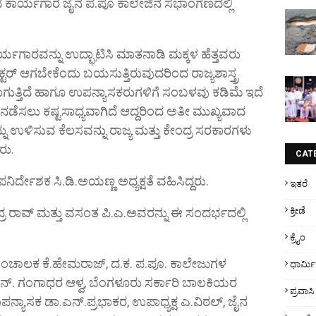
ದಿನದ ಕಾರ್ಯಗಾರ ಜೈನ ಪ.ಪೂ ಕಾಲೇಜಿನ ಸಭಾಂಗಣದಲ್ಲಿ
ಯಗಾರವನ್ನು ಉದ್ಘಾಟಿಸಿ ಮಾತನಾಡಿ ಮಕ್ಕಳ ಹೆತ್ತವರು
ರ್ ಆಗಬೇಕೆಂದು ಬಯಸುತ್ತಿರುವುದರಿಂದ ರಾಜ್ಯಶಾಸ್ತ್ರ
ಮೆಯಾಗುತ್ತಿದೆ ಹಾಗೂ ಉಪನ್ಯಾಸಕರುಗಳಿಗೆ ಸಂಬಳವು ಕಡಿಮೆ ಇದೆ
ನು ನಡೆಸಲು ಕಷ್ಟಸಾಧ್ಯವಾಗಿದೆ ಆದ್ದರಿಂದ ಅತೀ ಮುಖ್ಯವಾದ
ನು ಉಳಿಸುವ ಕೆಲಸವನ್ನು ರಾಜ್ಯ ಮತ್ತು ಕೇಂದ್ರ ಸರಕಾರಗಳು
ರು.
CAT
ಿರ್ದೇಶಕ ಸಿ.ಡಿ.ಅಯಣ್ಣ ಅಧ್ಯಕ್ಷತೆ ವಹಿಸಿದ್ದರು.
ಇತರೆ
 ರಾವ್ ಮತ್ತು ವಸಂತ ಪಿ.ಎ‌.ಅವರನ್ನು ಈ ಸಂದರ್ಭದಲ್ಲಿ
ಕ್ರೀಡೆ
ಕ್ರೈಂ
 ಸಂಚಾಲಕ ಕೆ.ಹೇಮರಾಜ್‌, ದ.ಕ. ಪ.ಪೂ. ಕಾಲೇಜುಗಳ
ಧಾರ್ಮ
ಎನ್. ಗಂಗಾಧರ ಆಳ್ವ, ಬೆಂಗಳೂರು ಸರ್ಕಾರಿ ಬಾಲಕಿಯರ
ಪ್ರವಾಸಿ
ಪನ್ಯಾಸಕ ಡಾ.ಎನ್.ಪ್ರಭಾಕರ, ಉಪಾಧ್ಯಕ್ಷ ಎ.ವಿಠಲ್‌, ಜೈನ