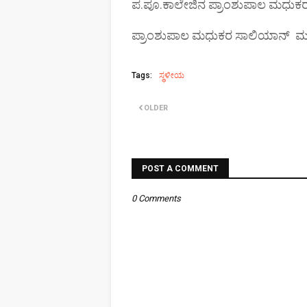
ಪ.ಪೂ.ಕಾಲೇಜಿನ ಪ್ರಾಂಶುಪಾಲ ಮಧುಕರ ಸಾ
ಪ್ರಾಂಶುಪಾಲ ಮಧುಕರ ಸಾಲಿಯಾನ್ ಮುಖ್
Tags:
ಸ್ಥಳೀಯ
OLDER
POST A COMMENT
0 Comments