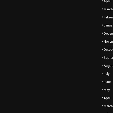
April
March
Febru
Janua
Dece
Nove
Octob
Septe
Augus
July
June
May
April
March