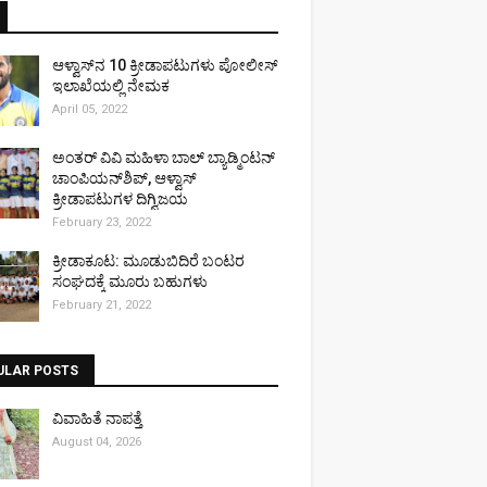
ಆಳ್ವಾಸ್‌ನ 10 ಕ್ರೀಡಾಪಟುಗಳು ಪೋಲೀಸ್
ಇಲಾಖೆಯಲ್ಲಿ ನೇಮಕ
April 05, 2022
ಅಂತರ್ ವಿವಿ ಮಹಿಳಾ ಬಾಲ್ ಬ್ಯಾಡ್ಮಿಂಟನ್
ಚಾಂಪಿಯನ್‌ಶಿಪ್, ಆಳ್ವಾಸ್
ಕ್ರೀಡಾಪಟುಗಳ ದಿಗ್ವಿಜಯ
February 23, 2022
ಕ್ರೀಡಾಕೂಟ: ಮೂಡುಬಿದಿರೆ ಬಂಟರ
ಸಂಘದಕ್ಕೆ ಮೂರು ಬಹುಗಳು
February 21, 2022
ULAR POSTS
ವಿವಾಹಿತೆ ನಾಪತ್ತೆ
August 04, 2026