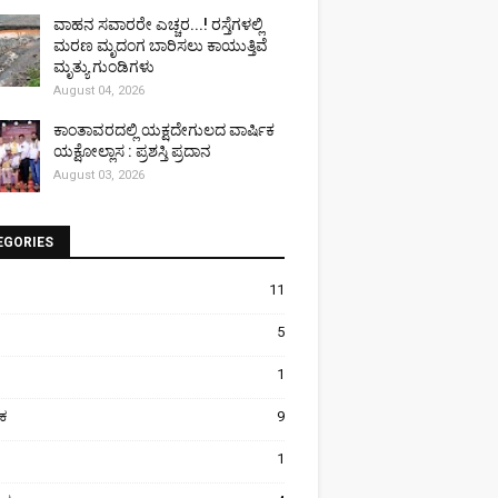
ವಾಹನ ಸವಾರರೇ ಎಚ್ಚರ...! ರಸ್ತೆಗಳಲ್ಲಿ
ಮರಣ ಮೃದಂಗ ಬಾರಿಸಲು ಕಾಯುತ್ತಿವೆ
ಮೃತ್ಯು ಗುಂಡಿಗಳು
August 04, 2026
ಕಾಂತಾವರದಲ್ಲಿ ಯಕ್ಷದೇಗುಲದ ವಾರ್ಷಿಕ
ಯಕ್ಷೋಲ್ಲಾಸ : ಪ್ರಶಸ್ತಿ ಪ್ರದಾನ
August 03, 2026
EGORIES
11
5
1
ಿಕ
9
1