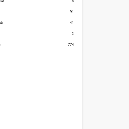
ೀಯ
4
91
ರೀಯ
41
2
ಯ
774