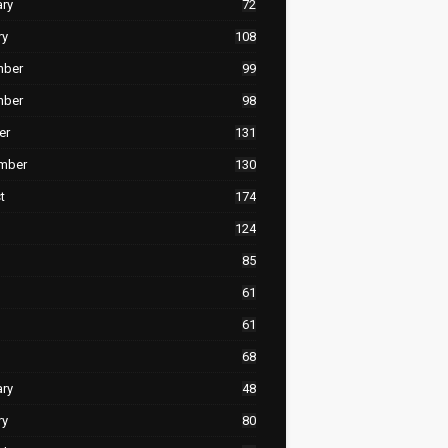
ary
72
ry
108
mber
99
mber
98
er
131
mber
130
t
174
124
85
61
61
68
ary
48
ry
80