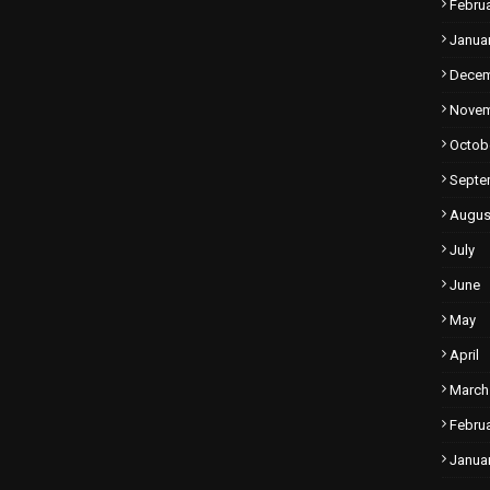
Febru
Janua
Dece
Nove
Octob
Septe
Augus
July
June
May
April
March
Febru
Janua