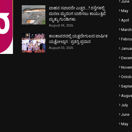
June
ವಾಹನ ಸವಾರರೇ ಎಚ್ಚರ...! ರಸ್ತೆಗಳಲ್ಲಿ
May
ಮರಣ ಮೃದಂಗ ಬಾರಿಸಲು ಕಾಯುತ್ತಿವೆ
ಮೃತ್ಯು ಗುಂಡಿಗಳು
April
August 04, 2026
March
ಕಾಂತಾವರದಲ್ಲಿ ಯಕ್ಷದೇಗುಲದ ವಾರ್ಷಿಕ
Febru
ಯಕ್ಷೋಲ್ಲಾಸ : ಪ್ರಶಸ್ತಿ ಪ್ರದಾನ
August 03, 2026
Janua
Dece
Nove
Octob
Septe
Augus
July
June
May