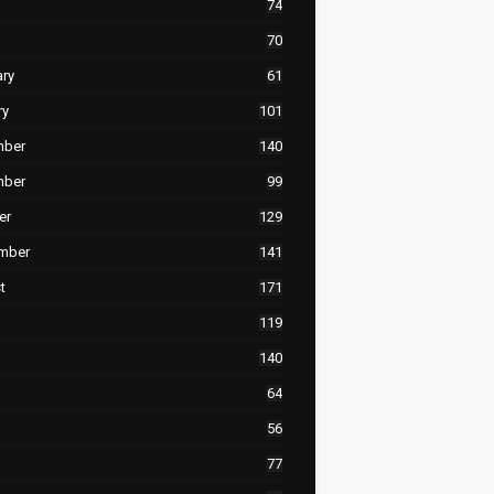
74
70
ary
61
ry
101
mber
140
mber
99
er
129
mber
141
t
171
119
140
64
56
77