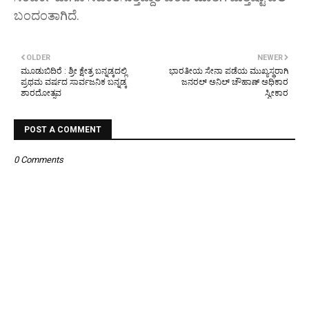
ಬಂದಂತಾಗಿದೆ.
OLDER
NEWER
ಮೂಡುಬಿದಿರೆ : ಶ್ರೀ ಕ್ಷೇತ್ರ ಬನ್ನಡ್ಕದಲ್ಲಿ
ಭಾರತೀಯ ಸೇನಾ ಪಡೆಯ ಮುಖ್ಯಸ್ಥರಾಗಿ
ಪ್ರಥಮ ವರ್ಷದ ಸಾರ್ವಜನಿಕ ಬನ್ನಡ್ಕ
ಜನರಲ್ ಅನಿಲ್ ಚೌಹಾಣ್ ಅಧಿಕಾರ
ಶಾರದೋತ್ಸವ
ಸ್ವೀಕಾರ
POST A COMMENT
0 Comments