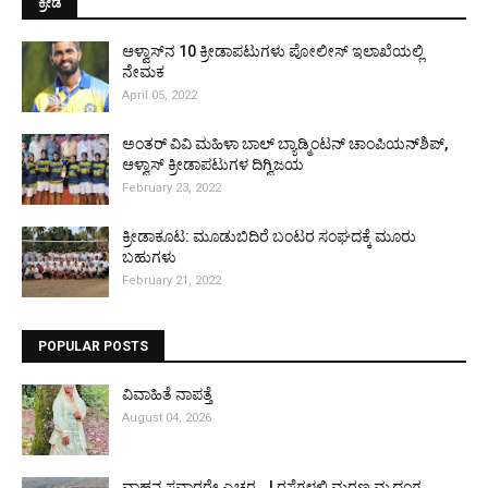
ಕ್ರೀಡೆ
ಆಳ್ವಾಸ್‌ನ 10 ಕ್ರೀಡಾಪಟುಗಳು ಪೋಲೀಸ್ ಇಲಾಖೆಯಲ್ಲಿ
ನೇಮಕ
April 05, 2022
ಅಂತರ್ ವಿವಿ ಮಹಿಳಾ ಬಾಲ್ ಬ್ಯಾಡ್ಮಿಂಟನ್ ಚಾಂಪಿಯನ್‌ಶಿಪ್,
ಆಳ್ವಾಸ್ ಕ್ರೀಡಾಪಟುಗಳ ದಿಗ್ವಿಜಯ
February 23, 2022
ಕ್ರೀಡಾಕೂಟ: ಮೂಡುಬಿದಿರೆ ಬಂಟರ ಸಂಘದಕ್ಕೆ ಮೂರು
ಬಹುಗಳು
February 21, 2022
POPULAR POSTS
ವಿವಾಹಿತೆ ನಾಪತ್ತೆ
August 04, 2026
ವಾಹನ ಸವಾರರೇ ಎಚ್ಚರ...! ರಸ್ತೆಗಳಲ್ಲಿ ಮರಣ ಮೃದಂಗ