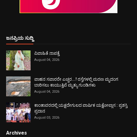
ಜನಪ್ರಿಯ ಸುದ್ದಿ
ವಿವಾಹಿತೆ ನಾಪತ್ತೆ
August 04, 2026
ವಾಹನ ಸವಾರರೇ ಎಚ್ಚರ...! ರಸ್ತೆಗಳಲ್ಲಿ ಮರಣ ಮೃದಂಗ
ಬಾರಿಸಲು ಕಾಯುತ್ತಿವೆ ಮೃತ್ಯು ಗುಂಡಿಗಳು
August 04, 2026
ಕಾಂತಾವರದಲ್ಲಿ ಯಕ್ಷದೇಗುಲದ ವಾರ್ಷಿಕ ಯಕ್ಷೋಲ್ಲಾಸ : ಪ್ರಶಸ್ತಿ
ಪ್ರದಾನ
August 03, 2026
Archives