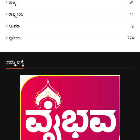
ರಾಜ್ಯ
91
ರಾಷ್ಟ್ರೀಯ
41
ಸಿನಿಮಾ
2
ಸ್ಥಳೀಯ
774
ನಮ್ಮ ಬಗ್ಗೆ