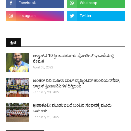
ಕ್ರೀಡೆ
ಆಳ್ವಾಸ್‌ನ 10 ಕ್ರೀಡಾಪಟುಗಳು ಪೋಲೀಸ್ ಇಲಾಖೆಯಲ್ಲಿ
ನೇಮಕ
April 05, 2022
ಅಂತರ್ ವಿವಿ ಮಹಿಳಾ ಬಾಲ್ ಬ್ಯಾಡ್ಮಿಂಟನ್ ಚಾಂಪಿಯನ್‌ಶಿಪ್,
ಆಳ್ವಾಸ್ ಕ್ರೀಡಾಪಟುಗಳ ದಿಗ್ವಿಜಯ
February 23, 2022
ಕ್ರೀಡಾಕೂಟ: ಮೂಡುಬಿದಿರೆ ಬಂಟರ ಸಂಘದಕ್ಕೆ ಮೂರು
ಬಹುಗಳು
February 21, 2022