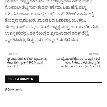
ಮಂಡಲ ಅಧ್ಯಕ್ಷ ರಾದ ಸುನಿಲ್ ಅಳ್ವಾ,ಪ್ರಧಾನ ಕಾರ್ಯದರ್ಶಿ
ಗೋಪಾಲ್ ಶೆಟ್ಟಿಗಾರ್,ಕೇಶವ್ ಕರ್ಕೆರಾ, ಲತಾ ಹೆಗ್ಡೆ, ಜಿಲ್ಲಾ
ಯುವಮೋರ್ಚಾ ಉಪಾಧ್ಯಕ್ಷ ಅಭಿಲಾಷ್ ಕಟೀಲ್ ಹಾಗೂ ಶಕ್ತಿ
ಕೇಂದ್ರದ ಪ್ರಮುಖರು ,ಮಂಡಲದ ಜವಾಬ್ದಾರಿಯುತರು,
ಪಂಚಾಯತ್ ಸದಸ್ಯರು ಬೂತ್ ಅಧ್ಯಕ್ಷ ಮತ್ತು ಕಾರ್ಯದರ್ಶಿ ಗಳು
ಉಪಸ್ಥಿತರಿದ್ದರು. ಶಕ್ತಿ ಕೇಂದ್ರದ ಪ್ರಮುಖರಾದ ಶರತ್ ಶೆಟ್ಟಿ
ಸ್ವಾಗತಿಸಿದರು, ದಿವ್ಯ ವರ್ಮ ಬಳ್ಳಾಲ್ ವಂದಿಸಿದರು.
OLDER
NEWER
ಶ್ರೀ ಮಹಾವೀರ ಕಾಲೇಜ್‌ ಕ್ಯಾಂಪಸ್‌ನಲ್ಲಿ
ಮುಂಬೈ ಮಾರುಕಟ್ಟೆಯವರೆಗೂ ವ್ಯಾಪಿಸಲಿದೆ
ಕರ್ಣಾಟಕ ಬ್ಯಾಂಕ್‌ನ 890ನೇ ಶಾಖೆ
ಉಡುಪಿ ಕೇದಾರ ಕಜೆ:ಮುಂಬೈನಲ್ಲಿ
ಉದ್ಘಾಟನೆ
ಶಾಸಕರು ಹಾಗೂ ಪದಾಧಿಕಾರಿಗಳ ಸಭೆ
POST A COMMENT
0 Comments