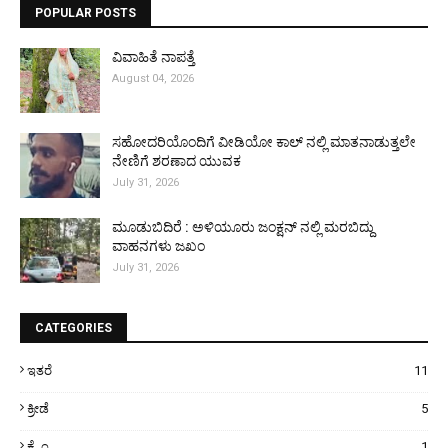
POPULAR POSTS
ವಿವಾಹಿತೆ ನಾಪತ್ತೆ
August 04, 2026
ಸಹೋದರಿಯೊಂದಿಗೆ ವೀಡಿಯೋ ಕಾಲ್ ನಲ್ಲಿ ಮಾತನಾಡುತ್ತಲೇ
ನೇಣಿಗೆ ಶರಣಾದ ಯುವಕ
July 31, 2026
ಮೂಡುಬಿದಿರೆ : ಅಳಿಯೂರು ಜಂಕ್ಷನ್ ನಲ್ಲಿ ಮರಬಿದ್ದು
ವಾಹನಗಳು ಜಖಂ
July 31, 2026
CATEGORIES
ಇತರೆ
11
ಕ್ರೀಡೆ
5
ಕ್ರೈಂ
1