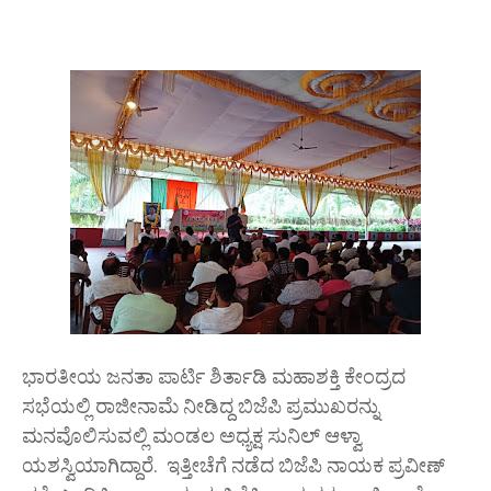
ಭಾರತೀಯ ಜನತಾ ಪಾರ್ಟಿ ಶಿರ್ತಾಡಿ ಮಹಾಶಕ್ತಿ ಕೇಂದ್ರದ
ಸಭೆಯಲ್ಲಿ ರಾಜೀನಾಮೆ ನೀಡಿದ್ದ ಬಿಜೆಪಿ ಪ್ರಮುಖರನ್ನು
ಮನವೊಲಿಸುವಲ್ಲಿ ಮಂಡಲ ಅಧ್ಯಕ್ಷ ಸುನಿಲ್ ಆಳ್ವಾ
ಯಶಸ್ವಿಯಾಗಿದ್ದಾರೆ. ಇತ್ತೀಚೆಗೆ ನಡೆದ ಬಿಜೆಪಿ ನಾಯಕ ಪ್ರವೀಣ್