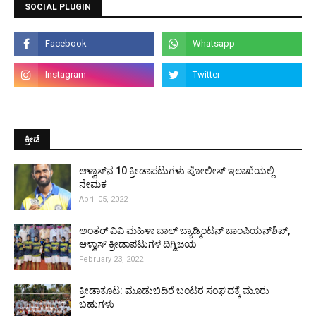
SOCIAL PLUGIN
ಕ್ರೀಡೆ
ಆಳ್ವಾಸ್‌ನ 10 ಕ್ರೀಡಾಪಟುಗಳು ಪೋಲೀಸ್ ಇಲಾಖೆಯಲ್ಲಿ
ನೇಮಕ
April 05, 2022
ಅಂತರ್ ವಿವಿ ಮಹಿಳಾ ಬಾಲ್ ಬ್ಯಾಡ್ಮಿಂಟನ್ ಚಾಂಪಿಯನ್‌ಶಿಪ್,
ಆಳ್ವಾಸ್ ಕ್ರೀಡಾಪಟುಗಳ ದಿಗ್ವಿಜಯ
February 23, 2022
ಕ್ರೀಡಾಕೂಟ: ಮೂಡುಬಿದಿರೆ ಬಂಟರ ಸಂಘದಕ್ಕೆ ಮೂರು
ಬಹುಗಳು