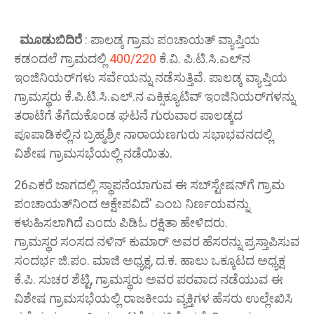
ಮೂಡುಬಿದಿರೆ
: ಪಾಲಡ್ಕ ಗ್ರಾಮ ಪಂಚಾಯತ್ ವ್ಯಾಪ್ತಿಯ
ಕಡಂದಲೆ ಗ್ರಾಮದಲ್ಲಿ
400/220
ಕೆ.ವಿ.
ಪಿ.ಟಿ.ಸಿ.ಎಲ್‌ನ
ಇಂಜಿನಿಯರ್‌ಗಳು ಸರ್ವೆಯನ್ನು ನಡೆಸುತ್ತಿವೆ.
ಪಾಲಡ್ಕ ವ್ಯಾಪ್ತಿಯ
ಗ್ರಾಮಸ್ಥರು ಕೆ.ಪಿ.ಟಿ.ಸಿ.ಎಲ್.ನ ಎಕ್ಸಿಕ್ಯೂಟಿವ್ ಇಂಜಿನಿಯರ್‌ಗಳನ್ನು
ತರಾಟೆಗೆ ತೆಗೆದುಕೊಂಡ ಘಟನೆ ಗುರುವಾರ ಪಾಲಡ್ಕದ
ಪೂಪಾಡಿಕಲ್ಲಿನ ಬ್ರಹ್ಮಶ್ರೀ ನಾರಾಯಣಗುರು ಸಭಾಭವನದಲ್ಲಿ
ವಿಶೇಷ ಗ್ರಾಮಸಭೆಯಲ್ಲಿ ನಡೆಯಿತು.
26ಎಕರೆ ಜಾಗದಲ್ಲಿ ಸ್ಥಾಪನೆಯಾಗುವ ಈ ಸಬ್‌ಸ್ಟೇಷನ್‌ಗೆ ಗ್ರಾಮ
ಪಂಚಾಯತ್‌ನಿಂದ ಆಕ್ಷೇಪವಿದೆ' ಎಂಬ ನಿರ್ಣಯವನ್ನು
ಕಳುಹಿಸಲಾಗಿದೆ ಎಂದು ಪಿಡಿಓ ರಕ್ಷಿತಾ ಹೇಳಿದರು.
ಗ್ರಾಮಸ್ಥರ ಸಂಸದ ನಳಿನ್ ಕುಮಾರ್ ಅವರ ಹೆಸರನ್ನು ಪ್ರಸ್ತಾಪಿಸುವ
ಸಂದರ್ಭ ಜಿ.ಪಂ.
ಮಾಜಿ ಅಧ್ಯಕ್ಷ, ದ.ಕ.
ಹಾಲು ಒಕ್ಕೂಟದ ಅಧ್ಯಕ್ಷ
ಕೆ.ಪಿ.
ಸುಚರ ಶೆಟ್ಟಿ, ಗ್ರಾಮಸ್ಥರು ಅವರ ಪರವಾದ ನಡೆಯುವ ಈ
ವಿಶೇಷ ಗ್ರಾಮಸಭೆಯಲ್ಲಿ ರಾಜಕೀಯ ವ್ಯಕ್ತಿಗಳ ಹೆಸರು ಉಲ್ಲೇಖಿಸಿ