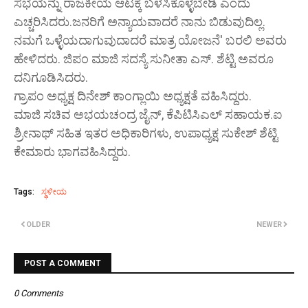
ಸಭೆಯನ್ನು ರಾಜಕೀಯ ಆಟಕ್ಕೆ ಬಳಸಿಕೊಳ್ಳಬೇಡಿ ಎಂದು
ಎಚ್ಚರಿಸಿದರು.ಜನರಿಗೆ ಅನ್ಯಾಯವಾದರೆ ನಾನು ಬಿಡುವುದಿಲ್ಲ.
ನಮಗೆ ಒಳ್ಳೆಯದಾಗುವುದಾದರೆ ಮಾತ್ರ ಯೋಜನೆ' ಬರಲಿ ಅವರು
ಹೇಳಿದರು.
ಜಿಪಂ ಮಾಜಿ ಸದಸ್ಯೆ ಸುನೀತಾ ಎಸ್.
ಶೆಟ್ಟಿ ಅವರೂ
ದನಿಗೂಡಿಸಿದರು.
ಗ್ರಾಪಂ ಅಧ್ಯಕ್ಷ ದಿನೇಶ್ ಕಾಂಗ್ಲಾಯಿ ಅಧ್ಯಕ್ಷತೆ ವಹಿಸಿದ್ದರು.
ಮಾಜಿ ಸಚಿವ ಅಭಯಚಂದ್ರ ಜೈನ್, ಕೆಪಿಟಿಸಿಎಲ್ ಸಹಾಯಕ.ಐ
ಶ್ರೀನಾಥ್ ಸಹಿತ ಇತರ ಅಧಿಕಾರಿಗಳು, ಉಪಾಧ್ಯಕ್ಷ ಸುಕೇಶ್ ಶೆಟ್ಟಿ
ಕೇಮಾರು ಭಾಗವಹಿಸಿದ್ದರು.
Tags:
ಸ್ಥಳೀಯ
OLDER
NEWER
POST A COMMENT
0 Comments