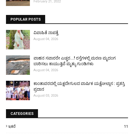
February 21, 2022
POPULAR POSTS
ವಿವಾಹಿತೆ ನಾಪತ್ತೆ
August 04, 2026
ವಾಹನ ಸವಾರರೇ ಎಚ್ಚರ...! ರಸ್ತೆಗಳಲ್ಲಿ ಮರಣ ಮೃದಂಗ
ಬಾರಿಸಲು ಕಾಯುತ್ತಿವೆ ಮೃತ್ಯು ಗುಂಡಿಗಳು
August 04, 2026
ಕಾಂತಾವರದಲ್ಲಿ ಯಕ್ಷದೇಗುಲದ ವಾರ್ಷಿಕ ಯಕ್ಷೋಲ್ಲಾಸ : ಪ್ರಶಸ್ತಿ
ಪ್ರದಾನ
August 03, 2026
CATEGORIES
ಇತರೆ
11