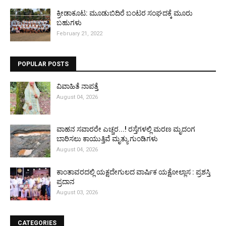
ಕ್ರೀಡಾಕೂಟ: ಮೂಡುಬಿದಿರೆ ಬಂಟರ ಸಂಘದಕ್ಕೆ ಮೂರು
ಬಹುಗಳು
February 21, 2022
POPULAR POSTS
ವಿವಾಹಿತೆ ನಾಪತ್ತೆ
August 04, 2026
ವಾಹನ ಸವಾರರೇ ಎಚ್ಚರ...! ರಸ್ತೆಗಳಲ್ಲಿ ಮರಣ ಮೃದಂಗ
ಬಾರಿಸಲು ಕಾಯುತ್ತಿವೆ ಮೃತ್ಯು ಗುಂಡಿಗಳು
August 04, 2026
ಕಾಂತಾವರದಲ್ಲಿ ಯಕ್ಷದೇಗುಲದ ವಾರ್ಷಿಕ ಯಕ್ಷೋಲ್ಲಾಸ : ಪ್ರಶಸ್ತಿ
ಪ್ರದಾನ
August 03, 2026
CATEGORIES