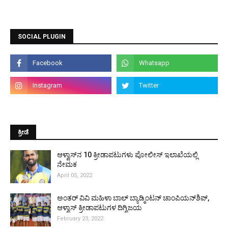
SOCIAL PLUGIN
ಕ್ರೀಡೆ
ಆಳ್ವಾಸ್‌ನ 10 ಕ್ರೀಡಾಪಟುಗಳು ಪೋಲೀಸ್ ಇಲಾಖೆಯಲ್ಲಿ
ನೇಮಕ
April 05, 2022
ಅಂತರ್ ವಿವಿ ಮಹಿಳಾ ಬಾಲ್ ಬ್ಯಾಡ್ಮಿಂಟನ್ ಚಾಂಪಿಯನ್‌ಶಿಪ್,
ಆಳ್ವಾಸ್ ಕ್ರೀಡಾಪಟುಗಳ ದಿಗ್ವಿಜಯ
February 23, 2022