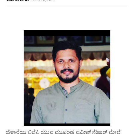
vaibhav news
-
July 26, 2022
ಬೆಳ್ಳಾರೆಯ ಬಿಜೆಪಿ ಯುವ ಮುಖಂಡ ಪ್ರವೀಣ್ ನೆಟ್ಟಾರ್ ಮೇಲೆ